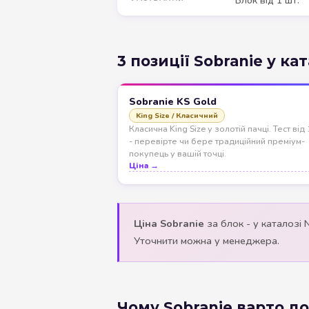
Блок від 1 шт.
3 позиції Sobranie у ка
Sobranie KS Gold
King Size / Класичний
Класична King Size у золотій пачці. Тест від
- перевірте чи бере традиційний преміум-
покупець у вашій точці.
Ціна →
Ціна Sobranie
за блок - у каталозі 
Уточнити можна у менеджера.
Чому Sobranie варто до