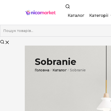
Каталог
Категорії
King Size
Demi
Super Slim
Sobranie
Nano
Головна
Каталог
Sobranie
/
/
Без фільтра
Duty-Free
Електронні
Смакові (кап