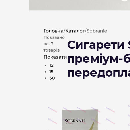
Головна
/
Каталог
/
Sobranie
Показано
Сигарети S
всі 3
товарів
преміум-б
Показати
12
передопла
15
30