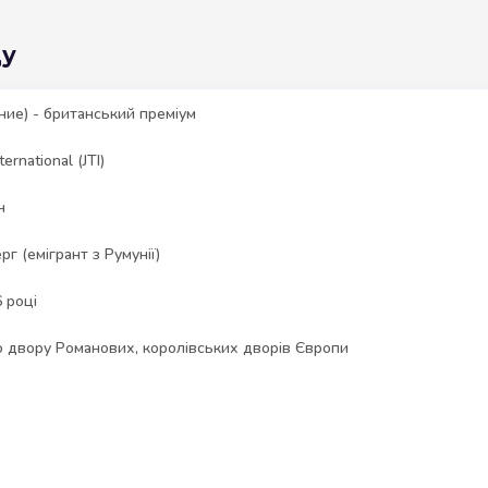
ду
ние) - британський преміум
ernational (JTI)
н
г (емігрант з Румунії)
6 році
о двору Романових, королівських дворів Європи