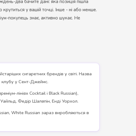
иждень-два бачите дані: яка позиція пішла
рутиться у вашій точці. Інше - ні або менше.
іум-покупець знає, активно шукає. Не
старіших сигаретних брендів у світі. Назва
о клубу у Сент-Джеймс.
іум-лініях Cocktail і Black Russian),
р Уайльд, Федір Шаляпін, Енді Уорхол.
Russian, White Russian зараз виробляються в