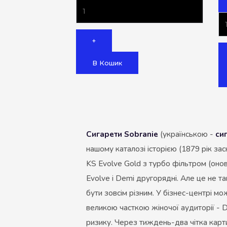
+
В Кошик
Сигарети Sobranie
(українською -
си
нашому каталозі історією (1879 рік засн
KS Evolve Gold з турбо фільтром (онов
Evolve і Demi другорядні. Але це не та
бути зовсім різним. У бізнес-центрі м
великою часткою жіночої аудиторії - D
ризику. Через тиждень-два чітка карт