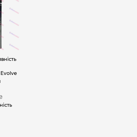
вність
 Evolve
м
 ₴
ність