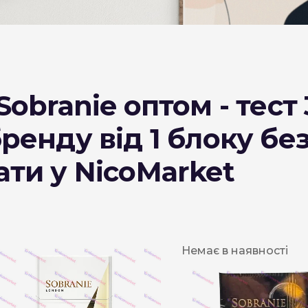
DESERT
Kansas
Palermo
obranie оптом - тест 
Kent
Прилуки
ренду від 1 блоку бе
Winston
ти у NicoMarket
BOND
RICHMOND
Parliament
Немає в наявності
Lucky Strike
Прима