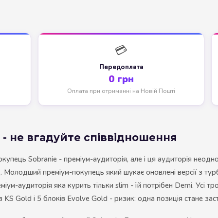
NERO
NERO
Гуцульскі
💳
Italian Blend 821
Передоплата
0 грн
OSCAR
Оплата при отриманні на Новій Пошті
Dandy
JM
e - не вгадуйте співвідношення
MAN
Arizona
окупець Sobranie - преміум-аудиторія, але і ця аудиторія неодн
д. Молодший преміум-покупець який шукає оновлені версії з тур
Cigaronne
ум-аудиторія яка курить тільки slim - їй потрібен Demi. Усі тро
Сигарети LD
в KS Gold і 5 блоків Evolve Gold - ризик: одна позиція стане за