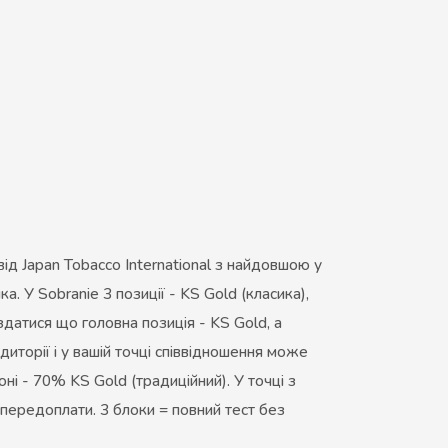
ід Japan Tobacco International з найдовшою у
а. У Sobranie 3 позиції - KS Gold (класика),
здатися що головна позиція - KS Gold, а
диторії і у вашій точці співвідношення може
ні - 70% KS Gold (традиційний). У точці з
 передоплати. 3 блоки = повний тест без