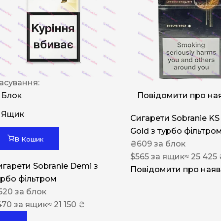
Rothmans
Camel
Monte Carlo
Sobranie
Ritm
асування:
BL
Блок
Повідомити про ная
L&M
Ящик
Сигарети Sobranie KS
Gold з турбо фільтро
TOBACCO Lux
В Кошик
₴
609
за блок
CHAPMAN
$
565
за ящик
≈ 25 425
игарети Sobranie Demi з
Frida
Повідомити про наяв
урбо фільтром
King
520
за блок
470
за ящик
≈ 21 150 ₴
Marvel