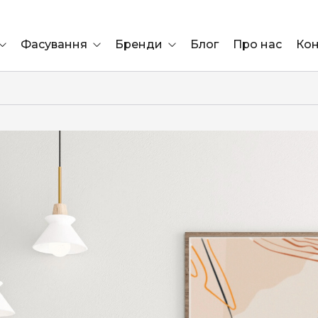
Фасування
Бренди
Блог
Про нас
Кон
Ящик
Elf Bar
Блок
Compliment
Львів
Marshall
Marlboro
OK
ÜRTA
сула)
Lifa
BRUT