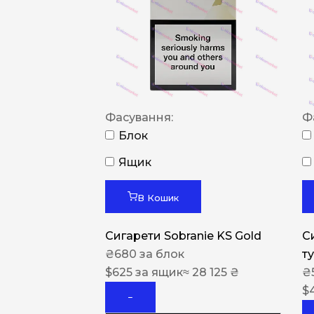
Фасування:
Ф
Блок
Ящик
В Кошик
Сигарети Sobranie KS Gold
С
₴
680
за блок
т
$
625
за ящик
≈ 28 125 ₴
₴
$
−