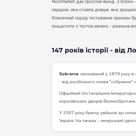
NicoMarket дає простий вихід. 3 блоки 
першою, яка стояла довше, яка зрушила 
Класичний підхід тестування преміум-б
пощастити з тестом важко - реальна впі
147 років історії - від 
Sobranie
заснований у 1879 році в 
- від російського слова "собрание"
Офіційний постачальник Імператорськ
королівських дворів Великобританії,
У 2007 році бренд увійшов до складу 
Україні. На пачках - імперський дв