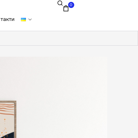
0
такти