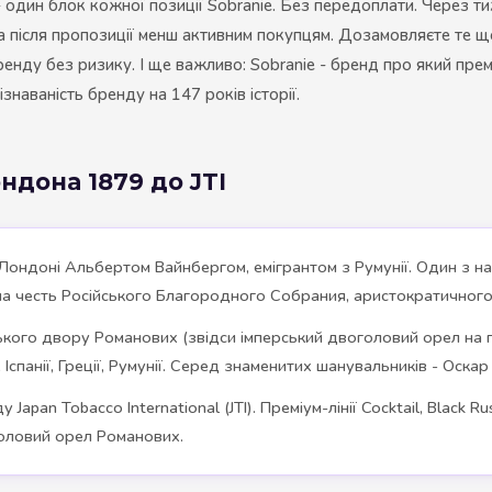
- один блок кожної позиції Sobranie. Без передоплати. Через т
після пропозиції менш активним покупцям. Дозамовляєте те що к
ренду без ризику. І ще важливо: Sobranie - бренд про який прем
знаваність бренду на 147 років історії.
Лондона 1879 до JTI
Лондоні Альбертом Вайнбергом, емігрантом з Румунії. Один з най
 на честь Російського Благородного Собрания, аристократичног
ого двору Романових (звідси імперський двоголовий орел на прем
 Іспанії, Греції, Румунії. Серед знаменитих шанувальників - Оска
Japan Tobacco International (JTI). Преміум-лінії Cocktail, Black 
оголовий орел Романових.