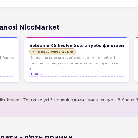
талозі NicoMarket
Sobranie KS Evolve Gold з турбо фільтром
King Size / Турбо фільтр
 1 блоку
Оновлена версія з турбо фільтром. Тестуйте 1
блоком - молодший преміум-сегмент шукає саме
її.
Ціна →
NicoMarket. Тестуйте усі 3 позиції одним замовленням - 3 блоки
дати - п'ять причин