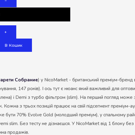
−
Акциз UA
Капсула (смак)
Manchester
+
Nistru
В Кошик
Leana
Montecristo
ASTRU
гарети Собрание
) у NicoMarket - британський преміум-бренд в
Military
ування, 147 років). І ось тут є нюанс який важливий для оптовик
PULL
лена) і Demi з турбо фільтром (slim). На перший погляд може 
к. Кожна з трьох позицій працює на свій підсегмент преміум-ау
Focus
оже бути 70% Evolve Gold (молодший преміум), у спальному райо
De Santis
emi slim. Без тесту не дізнаєшся. У NicoMarket від 1 блоку без
MONUS
ина продажів.