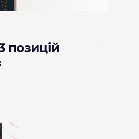
3 позицій
з