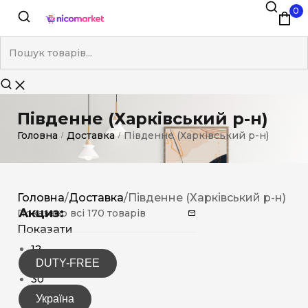
0
Південне (Харківський р-н)
Головна
Доставка
Південне (Харківський р-н)
/
/
Головна
/
Доставка
/
Південне (Харківський р-н)
Акциз:
Показано всі 170 товарів
Показати
12
DUTY-FREE
15
30
Україна