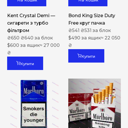
В Кошик
В Кошик
Kent Crystal Demi —
Bond King Size Duty
сигарети з турбо
Free круг пачка
фільтром
₴
541
₴
531
за блок
₴
650
₴
640
за блок
$
490
за ящик
≈ 22 050
$
600
за ящик
≈ 27 000
₴
₴
Купити
Купити