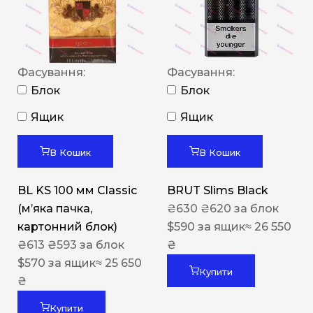
Фасування:
Фасування:
Блок
Блок
Ящик
Ящик
В Кошик
В Кошик
BL KS 100 мм Classic
BRUT Slims Black
(м’яка пачка,
₴
630
₴
620
за блок
картонний блок)
$
590
за ящик
≈ 26 550
₴
613
₴
593
за блок
₴
$
570
за ящик
≈ 25 650
Купити
₴
Купити