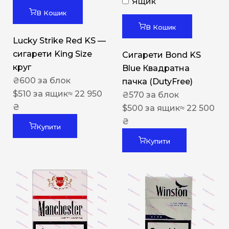
Ящик
В Кошик
В Кошик
Lucky Strike Red KS —
сигарети King Size
Сигарети Bond KS
круг
Blue Квадратна
₴
600
за блок
пачка (DutyFree)
$
510
за ящик
≈ 22 950
₴
570
за блок
₴
$
500
за ящик
≈ 22 500
₴
Купити
Купити