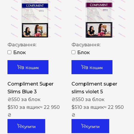
Фасування:
Фасування:
Блок
Блок
В Кошик
В Кошик
Compliment Super
Compliment super
Slims Blue 3
slims violet 5
₴
550
за блок
₴
550
за блок
$
510
за ящик
≈ 22 950
$
510
за ящик
≈ 22 950
₴
₴
Купити
Купити