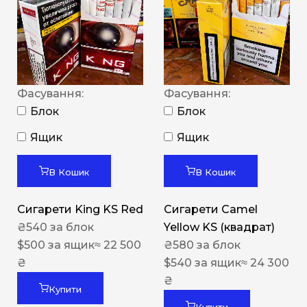
Фасування:
Фасування:
Блок
Блок
Ящик
Ящик
В Кошик
В Кошик
Сигарети King KS Red
Сигарети Camel
₴
540
за блок
Yellow KS (квадрат)
$
500
за ящик
≈ 22 500
₴
580
за блок
₴
$
540
за ящик
≈ 24 300
₴
Купити
Купити