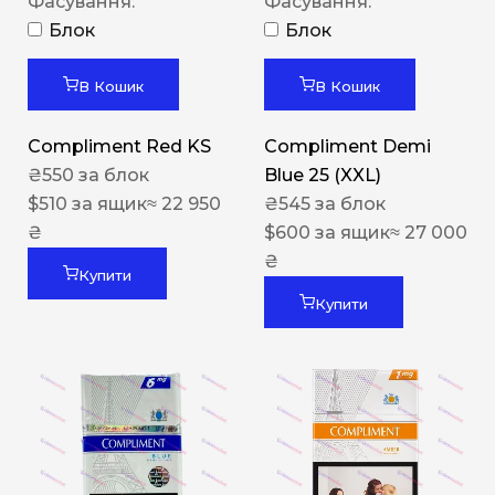
Фасування:
Фасування:
Блок
Блок
В Кошик
В Кошик
Compliment Red KS
Compliment Demi
₴
550
за блок
Blue 25 (XXL)
$
510
за ящик
≈ 22 950
₴
545
за блок
₴
$
600
за ящик
≈ 27 000
₴
Купити
Купити