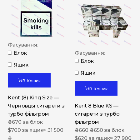
Фасування:
Блок
Фасування:
Блок
Ящик
Ящик
В Кошик
В Кошик
Kent (8) King Size —
Черновцы сигарети з
Kent 8 Blue KS —
турбо фільтром
сигарети з турбо
₴
670
за блок
фільтром
$
700
за ящик
≈ 31 500
₴
660
₴
650
за блок
₴
$
620
за ящик
≈ 27 900