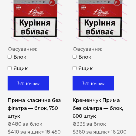
Фасування:
Фасування:
Блок
Блок
Ящик
Ящик
В Кошик
В Кошик
Прима класична без
Кременчук Прима
фільтра — блок, 750
без фільтра — блок,
штук
600 штук
₴
480
за блок
₴
335
за блок
$
410
за ящик
≈ 18 450
$
360
за ящик
≈ 16 200