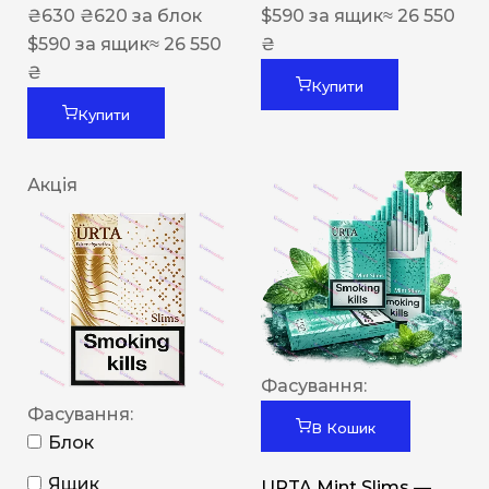
₴
630
₴
620
за блок
$
590
за ящик
≈ 26 550
$
590
за ящик
≈ 26 550
₴
₴
Купити
Купити
Акція
Фасування:
Фасування:
В Кошик
Блок
Ящик
URTA Mint Slims —