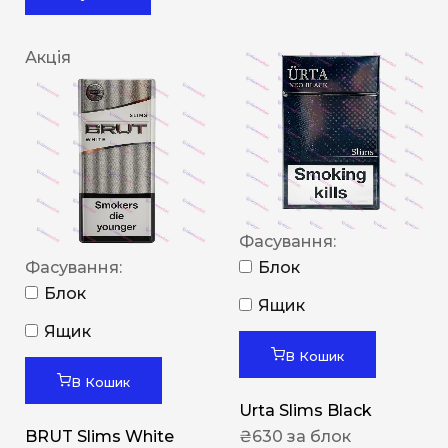
Акція
Фасування:
Фасування:
Блок
Блок
Ящик
Ящик
В Кошик
В Кошик
Urta Slims Black
BRUT Slims White
₴
630
за блок