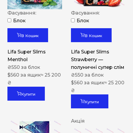
Фасування:
Фасування:
Блок
Блок
В Кошик
В Кошик
Lifa Super Slims
Lifa Super Slims
Menthol
Strawberry —
₴
550
за блок
полуничні супер слім
$
560
за ящик
≈ 25 200
₴
550
за блок
₴
$
560
за ящик
≈ 25 200
₴
Купити
Купити
Акція