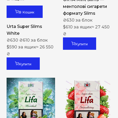
ментолові сигарети
В Кошик
формату Slims
₴
630
за блок
Urta Super Slims
$
610
за ящик
≈ 27 450
White
₴
₴
630
₴
610
за блок
Купити
$
590
за ящик
≈ 26 550
₴
Купити