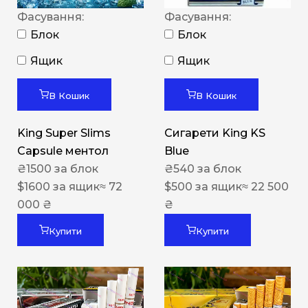
Фасування:
Фасування:
Блок
Блок
Ящик
Ящик
В Кошик
В Кошик
King Super Slims
Сигарети King KS
Capsule ментол
Blue
₴
1500
за блок
₴
540
за блок
$
1600
за ящик
≈ 72
$
500
за ящик
≈ 22 500
000 ₴
₴
Купити
Купити