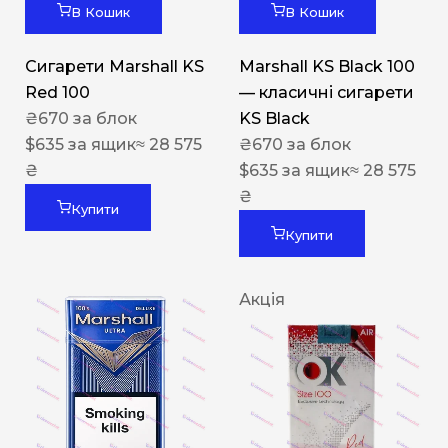
В Кошик
В Кошик
Сигарети Marshall KS
Marshall KS Black 100
Red 100
— класичні сигарети
₴
670
за блок
KS Black
$
635
за ящик
≈ 28 575
₴
670
за блок
₴
$
635
за ящик
≈ 28 575
₴
Купити
Купити
Акція