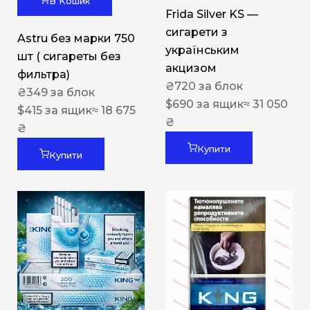
В Кошик
Frida Silver KS —
сигарети з
Astru без марки 750
українським
шт ( сигареты без
акцизом
фильтра)
₴
720
за блок
₴
349
за блок
$
690
за ящик
≈ 31 050
$
415
за ящик
≈ 18 675
₴
₴
Купити
Купити