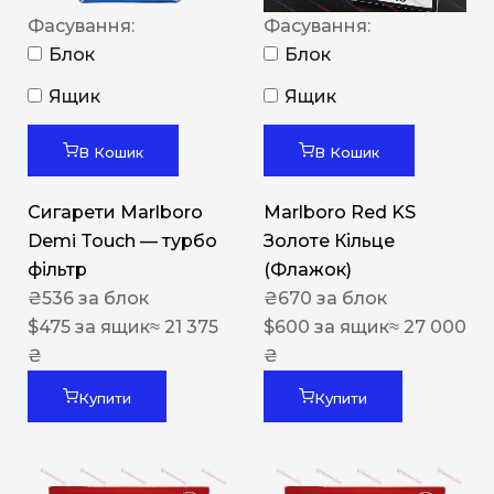
Фасування:
Фасування:
Блок
Блок
Ящик
Ящик
В Кошик
В Кошик
Сигарети Marlboro
Marlboro Red KS
Demi Touch — турбо
Золоте Кільце
фільтр
(Флажок)
₴
536
за блок
₴
670
за блок
$
475
за ящик
≈ 21 375
$
600
за ящик
≈ 27 000
₴
₴
Купити
Купити