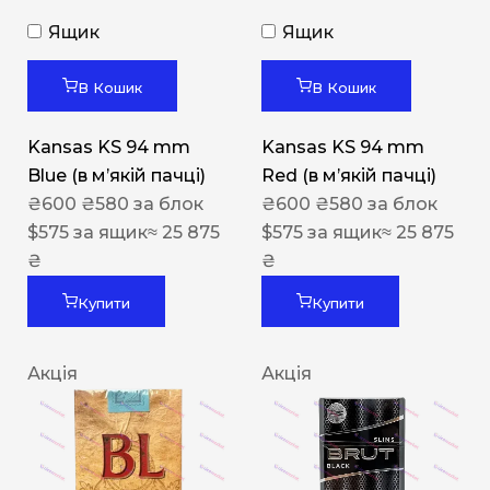
Ящик
Ящик
В Кошик
В Кошик
Kansas KS 94 mm
Kansas KS 94 mm
Blue (в мʼякій пачці)
Red (в мʼякій пачці)
₴
600
₴
580
за блок
₴
600
₴
580
за блок
$
575
за ящик
≈ 25 875
$
575
за ящик
≈ 25 875
₴
₴
Купити
Купити
Акція
Акція