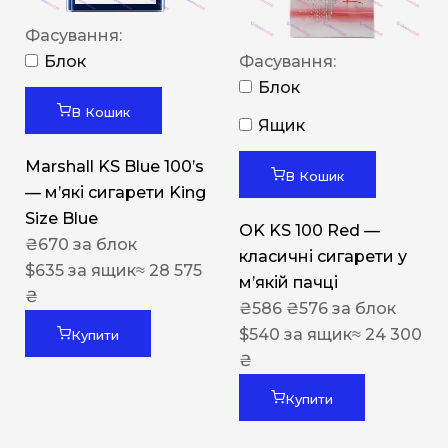
Фасування:
Блок
Фасування:
Блок
В Кошик
Ящик
Marshall KS Blue 100’s
В Кошик
— м’які сигарети King
Size Blue
OK KS 100 Red —
₴
670
за блок
класичні сигарети у
$
635
за ящик
≈ 28 575
м’якій пачці
₴
₴
586
₴
576
за блок
$
540
за ящик
≈ 24 300
Купити
₴
Купити