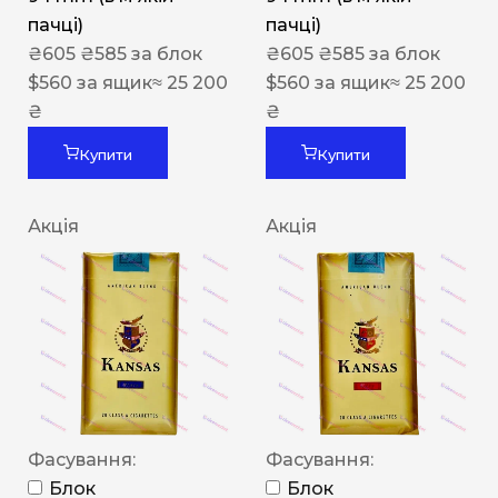
пачці)
пачці)
₴
605
₴
585
за блок
₴
605
₴
585
за блок
$
560
за ящик
≈ 25 200
$
560
за ящик
≈ 25 200
₴
₴
Купити
Купити
Акція
Акція
Фасування:
Фасування:
Блок
Блок