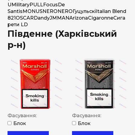
U
Military
PULL
Focus
De
Santis
MONUS
NERO
NERO
Гуцульскі
Italian Blend
821
OSCAR
Dandy
JM
MAN
Arizona
Cigaronne
Сига
рети LD
Південне (Харківський
р-н)
Фасування:
Фасування:
Блок
Блок