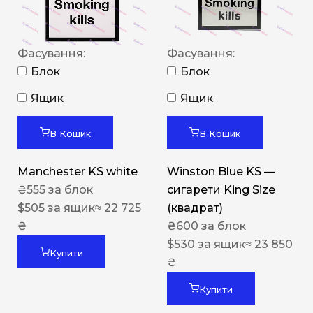
Фасування:
Фасування:
Блок
Блок
Ящик
Ящик
В Кошик
В Кошик
Manchester KS white
Winston Blue KS —
₴
555
за блок
сигарети King Size
$
505
за ящик
≈ 22 725
(квадрат)
₴
₴
600
за блок
$
530
за ящик
≈ 23 850
Купити
₴
Купити