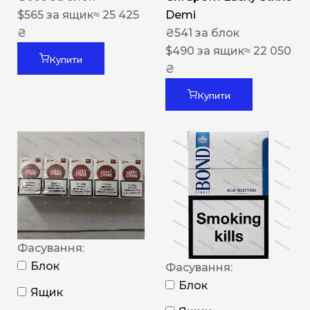
$
565
за ящик
≈ 25 425
Demi
₴
₴
541
за блок
$
490
за ящик
≈ 22 050
Купити
₴
Купити
Фасування:
Блок
Фасування:
Блок
Ящик