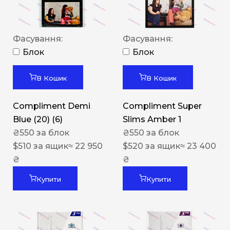
Фасування:
Фасування:
Блок
Блок
В Кошик
В Кошик
Compliment Demi
Compliment Super
Blue (20) (6)
Slims Amber 1
₴
550
за блок
₴
550
за блок
$
510
за ящик
≈ 22 950
$
520
за ящик
≈ 23 400
₴
₴
Купити
Купити