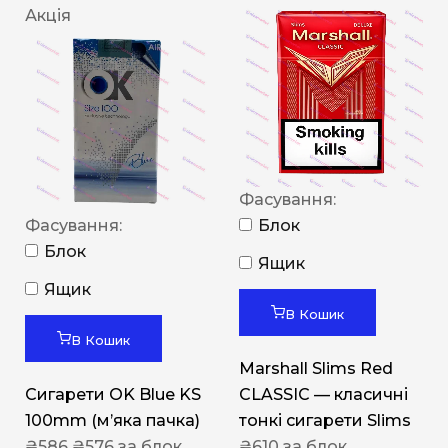
Акція
Фасування:
Фасування:
Блок
Блок
Ящик
Ящик
В Кошик
В Кошик
Marshall Slims Red
Сигарети OK Blue KS
CLASSIC — класичні
100mm (м’яка пачка)
тонкі сигарети Slims
₴
586
₴
576
за блок
₴
610
за блок