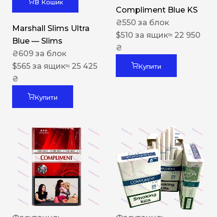
В Кошик
Compliment Blue KS
₴
550
за блок
Marshall Slims Ultra
$
510
за ящик
≈ 22 950
Blue — Slims
₴
₴
609
за блок
$
565
за ящик
≈ 25 425
Купити
₴
Купити