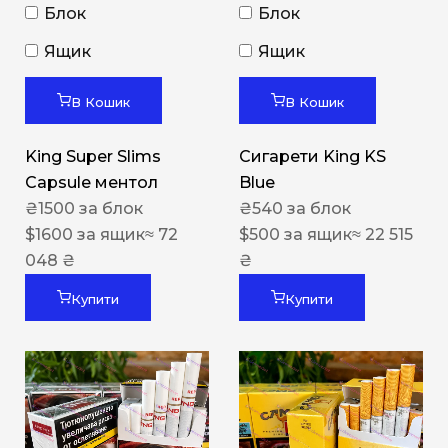
Блок
Блок
Ящик
Ящик
В Кошик
В Кошик
King Super Slims
Сигарети King KS
Capsule ментол
Blue
₴
1500
за блок
₴
540
за блок
$
1600
за ящик
≈ 72
$
500
за ящик
≈ 22 515
048 ₴
₴
Купити
Купити