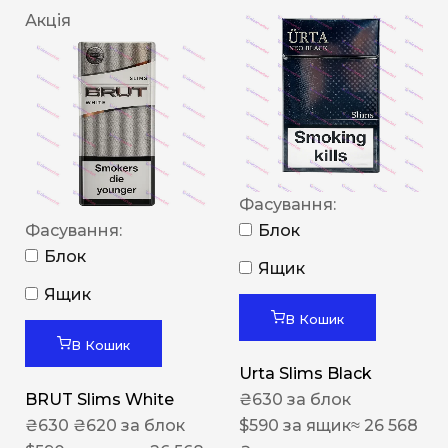
Акція
Фасування:
Фасування:
Блок
Блок
Ящик
Ящик
В Кошик
В Кошик
Urta Slims Black
BRUT Slims White
₴
630
за блок
₴
630
₴
620
за блок
$
590
за ящик
≈ 26 568