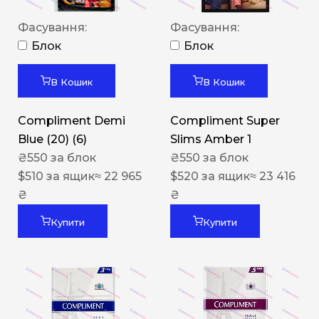
Фасування:
Фасування:
Блок
Блок
В Кошик
В Кошик
Compliment Demi
Compliment Super
Blue (20) (6)
Slims Amber 1
₴
550
за блок
₴
550
за блок
$
510
за ящик
≈ 22 965
$
520
за ящик
≈ 23 416
₴
₴
Купити
Купити