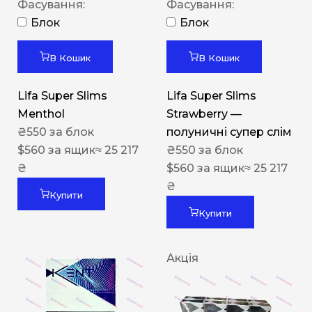
Фасування:
Фасування:
Блок
Блок
В Кошик
В Кошик
Lifa Super Slims
Lifa Super Slims
Menthol
Strawberry —
₴
550
за блок
полуничні супер слім
$
560
за ящик
≈ 25 217
₴
550
за блок
₴
$
560
за ящик
≈ 25 217
₴
Купити
Купити
Акція