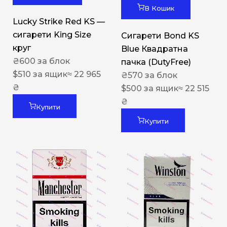
В Кошик
Lucky Strike Red KS —
сигарети King Size
Сигарети Bond KS
круг
Blue Квадратна
₴
600
за блок
пачка (DutyFree)
$
510
за ящик
≈ 22 965
₴
570
за блок
₴
$
500
за ящик
≈ 22 515
₴
Купити
Купити