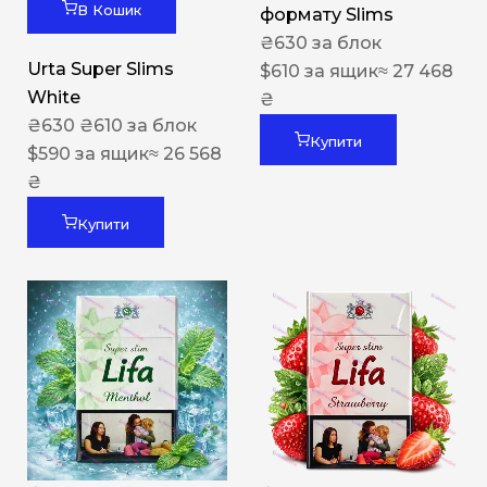
В Кошик
формату Slims
₴
630
за блок
Urta Super Slims
$
610
за ящик
≈ 27 468
White
₴
₴
630
₴
610
за блок
Купити
$
590
за ящик
≈ 26 568
₴
Купити