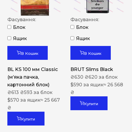
Фасування:
Фасування:
Блок
Блок
Ящик
Ящик
В Кошик
В Кошик
BL KS 100 мм Classic
BRUT Slims Black
(м’яка пачка,
₴
630
₴
620
за блок
картонний блок)
$
590
за ящик
≈ 26 568
₴
613
₴
593
за блок
₴
$
570
за ящик
≈ 25 667
Купити
₴
Купити