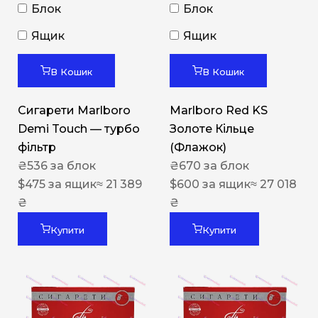
Блок
Блок
Ящик
Ящик
В Кошик
В Кошик
Сигарети Marlboro
Marlboro Red KS
Demi Touch — турбо
Золоте Кільце
фільтр
(Флажок)
₴
536
за блок
₴
670
за блок
$
475
за ящик
≈ 21 389
$
600
за ящик
≈ 27 018
₴
₴
Купити
Купити