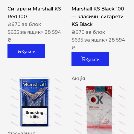
Сигарети Marshall KS
Marshall KS Black 100
Red 100
— класичні сигарети
₴
670
за блок
KS Black
$
635
за ящик
≈ 28 594
₴
670
за блок
₴
$
635
за ящик
≈ 28 594
₴
Купити
Купити
Акція
Фасування: