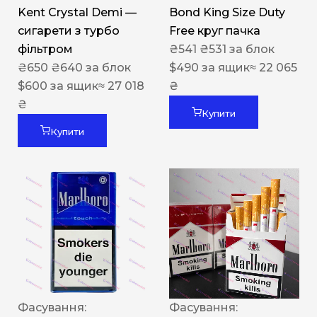
Kent Crystal Demi —
Bond King Size Duty
сигарети з турбо
Free круг пачка
фільтром
₴
541
₴
531
за блок
₴
650
₴
640
за блок
$
490
за ящик
≈ 22 065
$
600
за ящик
≈ 27 018
₴
₴
Купити
Купити
Фасування:
Фасування: