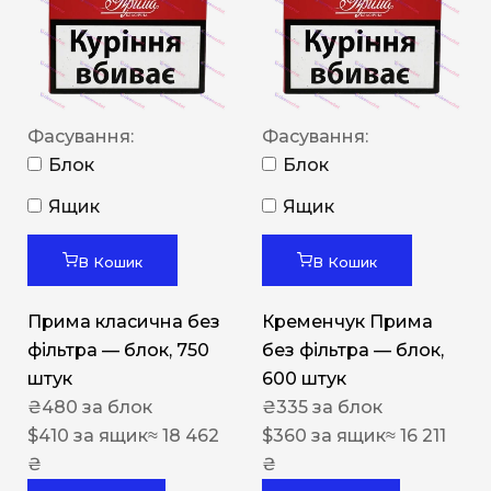
Фасування:
Фасування:
Блок
Блок
Ящик
Ящик
В Кошик
В Кошик
Прима класична без
Кременчук Прима
фільтра — блок, 750
без фільтра — блок,
штук
600 штук
₴
480
за блок
₴
335
за блок
$
410
за ящик
≈ 18 462
$
360
за ящик
≈ 16 211
₴
₴