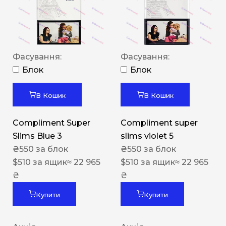
Фасування:
Фасування:
Блок
Блок
В Кошик
В Кошик
Compliment Super
Compliment super
Slims Blue 3
slims violet 5
₴
550
за блок
₴
550
за блок
$
510
за ящик
≈ 22 965
$
510
за ящик
≈ 22 965
₴
₴
Купити
Купити