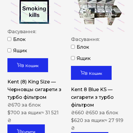
Фасування:
Блок
Фасування:
Блок
Ящик
Ящик
В Кошик
В Кошик
Kent (8) King Size —
Черновцы сигарети з
Kent 8 Blue KS —
турбо фільтром
сигарети з турбо
₴
670
за блок
фільтром
$
700
за ящик
≈ 31 521
₴
660
₴
650
за блок
₴
$
620
за ящик
≈ 27 919
₴
Купити