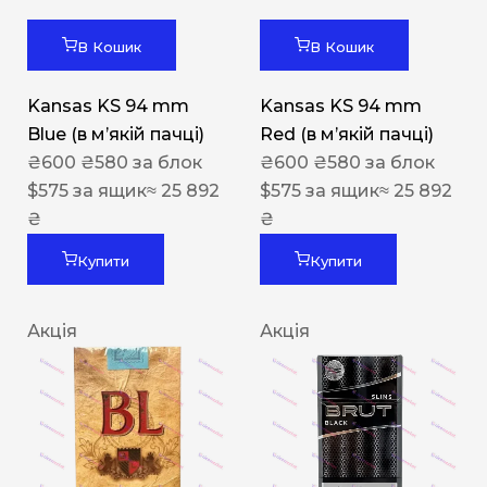
В Кошик
В Кошик
Kansas KS 94 mm
Kansas KS 94 mm
Blue (в мʼякій пачці)
Red (в мʼякій пачці)
₴
600
₴
580
за блок
₴
600
₴
580
за блок
$
575
за ящик
≈ 25 892
$
575
за ящик
≈ 25 892
₴
₴
Купити
Купити
Акція
Акція