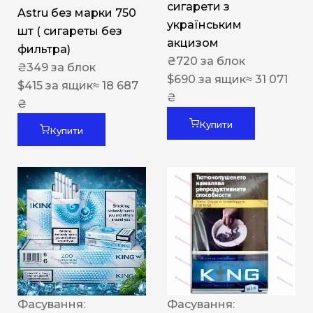
сигарети з
Astru без марки 750
українським
шт ( сигареты без
акцизом
фильтра)
₴
720
за блок
₴
349
за блок
$
690
за ящик
≈ 31 071
$
415
за ящик
≈ 18 687
₴
₴
Купити
Купити
Фасування:
Фасування: