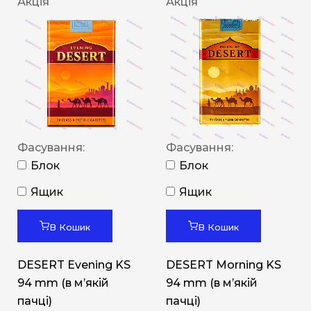
Акція
Акція
Фасування:
Фасування:
Блок
Блок
Ящик
Ящик
В Кошик
В Кошик
DESERT Evening KS
DESERT Morning KS
94 mm (в мʼякій
94 mm (в мʼякій
пачці)
пачці)