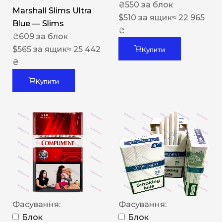
₴
550
за блок
Marshall Slims Ultra
$
510
за ящик
≈ 22 965
Blue — Slims
₴
₴
609
за блок
$
565
за ящик
≈ 25 442
Купити
₴
Купити
Фасування:
Фасування:
Блок
Блок