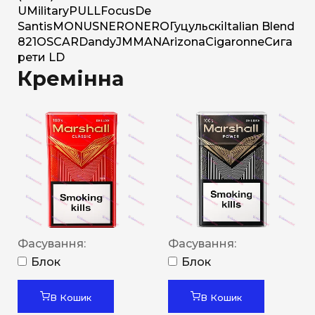
U
Military
PULL
Focus
De
Santis
MONUS
NERO
NERO
Гуцульскі
Italian Blend
821
OSCAR
Dandy
JM
MAN
Arizona
Cigaronne
Сига
рети LD
Кремінна
Фасування:
Фасування:
Блок
Блок
В Кошик
В Кошик