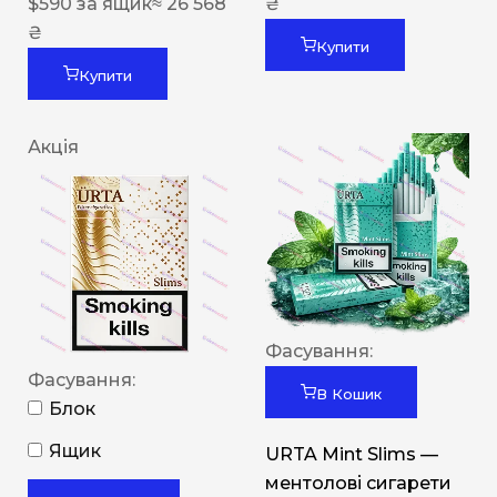
$
590
за ящик
≈ 26 568
₴
₴
Купити
Купити
Акція
Фасування:
Фасування:
В Кошик
Блок
Ящик
URTA Mint Slims —
ментолові сигарети