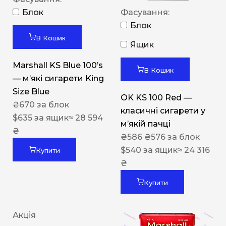
Блок
Фасування:
Блок
В Кошик
Ящик
Marshall KS Blue 100’s
В Кошик
— м’які сигарети King
Size Blue
OK KS 100 Red —
₴
670
за блок
класичні сигарети у
$
635
за ящик
≈ 28 594
м’якій пачці
₴
₴
586
₴
576
за блок
$
540
за ящик
≈ 24 316
Купити
₴
Купити
Акція