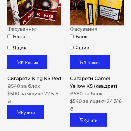
Фасування:
Фасування:
Блок
Блок
Ящик
Ящик
В Кошик
В Кошик
Сигарети King KS Red
Сигарети Camel
₴
540
за блок
Yellow KS (квадрат)
$
500
за ящик
≈ 22 515
₴
580
за блок
₴
$
540
за ящик
≈ 24 316
₴
Купити
Купити