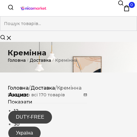
0
Кремінна
Головна
Доставка
Кремінна
/
/
Головна
/
Доставка
/
Кремінна
Акциз:
Показано всі 170 товарів
Показати
12
DUTY-FREE
15
30
Україна