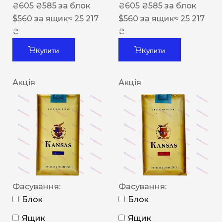
₴
605
₴
585
за блок
₴
605
₴
585
за блок
$
560
за ящик
≈ 25 217
$
560
за ящик
≈ 25 217
₴
₴
Купити
Купити
Акція
Акція
Фасування:
Фасування:
Блок
Блок
Ящик
Ящик