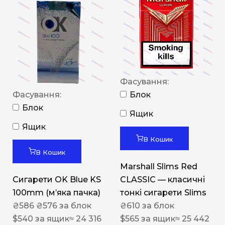
Фасування:
Фасування:
Блок
Блок
Ящик
Ящик
В Кошик
В Кошик
Marshall Slims Red
Сигарети OK Blue KS
CLASSIC — класичні
100mm (м’яка пачка)
тонкі сигарети Slims
₴
586
₴
576
за блок
₴
610
за блок
$
540
за ящик
≈ 24 316
$
565
за ящик
≈ 25 442