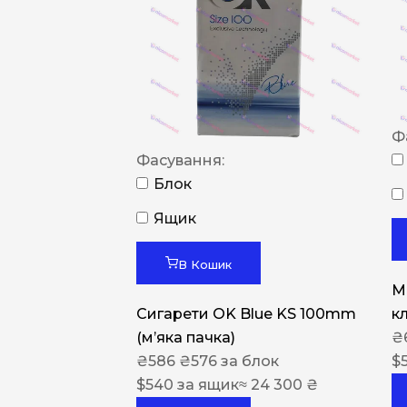
Ф
Фасування:
Блок
Ящик
В Кошик
M
Сигарети OK Blue KS 100mm
к
(м’яка пачка)
₴
₴
586
₴
576
за блок
$
$
540
за ящик
≈ 24 300 ₴