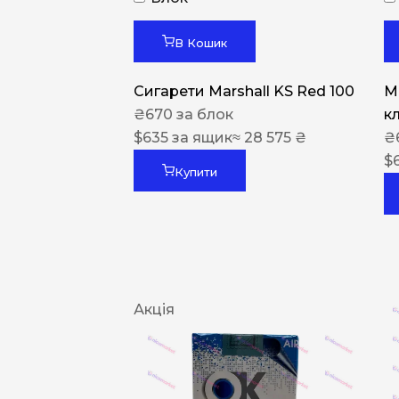
В Кошик
Сигарети Marshall KS Red 100
M
₴
670
за блок
к
$
635
за ящик
≈ 28 575 ₴
₴
$
Купити
Акція