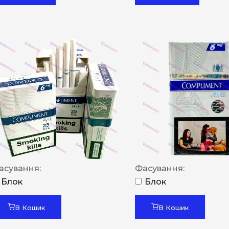
асування:
Фасування:
Блок
Блок
В Кошик
В Кошик