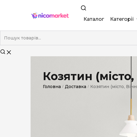
Каталог
Категорії
King Size
Demi
Super Slim
Козятин (місто,
Nano
Головна
Доставка
Козятин (місто, Вінн
/
/
Без фільтра
Duty-Free
Електронні
Смакові (кап