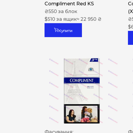
Compliment Red KS
C
₴
550
за блок
(
$
510
за ящик
≈ 22 950 ₴
₴
$
Купити
Фасування:
Ф