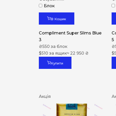
Блок
В Кошик
Compliment Super Slims Blue
C
3
5
₴
550
за блок
₴
$
510
за ящик
≈ 22 950 ₴
$
Купити
Акція
А