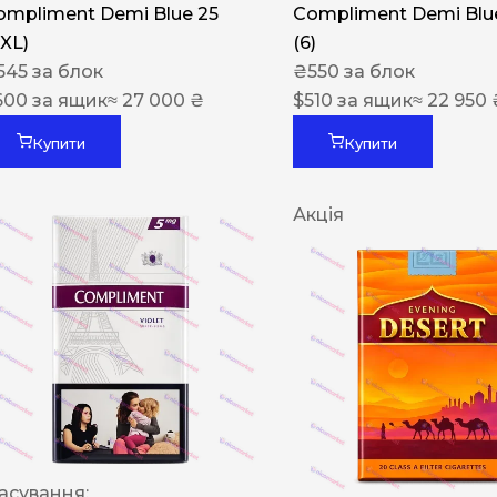
ompliment Demi Blue 25
Compliment Demi Blue
XXL)
(6)
545
за блок
₴
550
за блок
600
за ящик
≈ 27 000 ₴
$
510
за ящик
≈ 22 950 
Купити
Купити
Акція
асування: