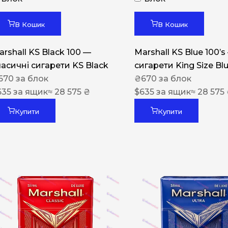
Акциз UA
Капсула (смак)
В Кошик
В Кошик
Manchester
arshall KS Black 100 —
Marshall KS Blue 100’s
Nistru
ласичні сигарети KS Black
сигарети King Size Bl
670
за блок
₴
670
за блок
Leana
635
за ящик
≈ 28 575 ₴
$
635
за ящик
≈ 28 575
Montecristo
Купити
Купити
ASTRU
Military
PULL
Focus
De Santis
MONUS