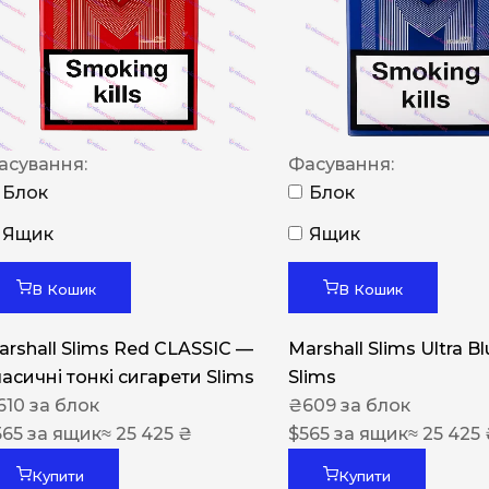
NERO
NERO
Гуцульскі
Italian Blend 821
асування:
Фасування:
OSCAR
Блок
Блок
Dandy
Ящик
Ящик
JM
В Кошик
В Кошик
MAN
arshall Slims Red CLASSIC —
Marshall Slims Ultra B
Arizona
ласичні тонкі сигарети Slims
Slims
Cigaronne
610
за блок
₴
609
за блок
565
за ящик
≈ 25 425 ₴
Сигарети LD
$
565
за ящик
≈ 25 425
Купити
Купити