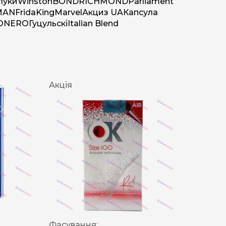
луки
Winston
BOND
RICHMOND
Parliament
MAN
Frida
King
Marvel
Акциз UA
Капсула
O
NERO
Гуцульскі
Italian Blend
Акція
Фасування: