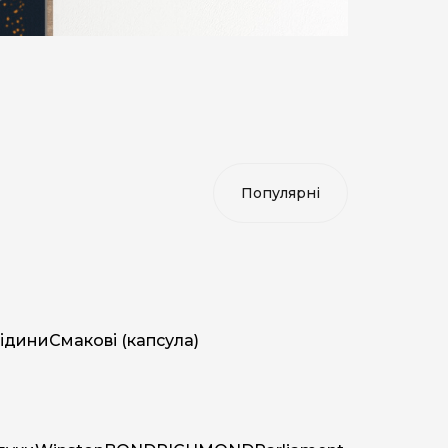
ідини
Смакові (капсула)