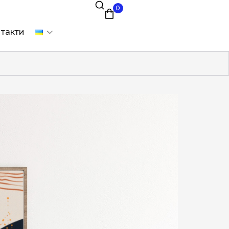
0
такти