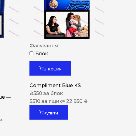
Фасування:
Блок
В Кошик
Compliment Blue KS
₴
550
за блок
lue —
$
510
за ящик
≈ 22 950 ₴
Купити
 ₴