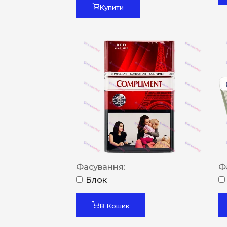
Купити
Фасування:
Ф
Блок
В Кошик