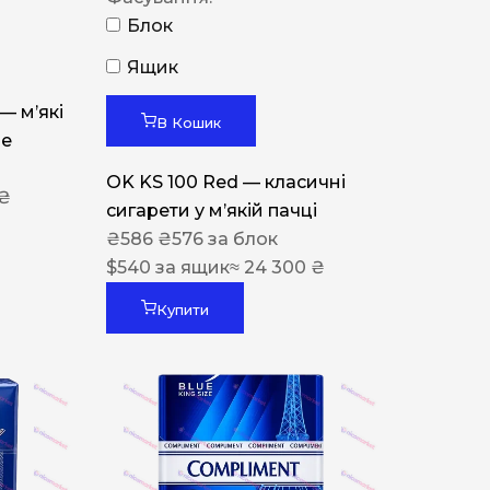
Блок
Ящик
 — м’які
В Кошик
ue
OK KS 100 Red — класичні
 ₴
сигарети у м’якій пачці
₴
586
₴
576
за блок
$
540
за ящик
≈ 24 300 ₴
Купити