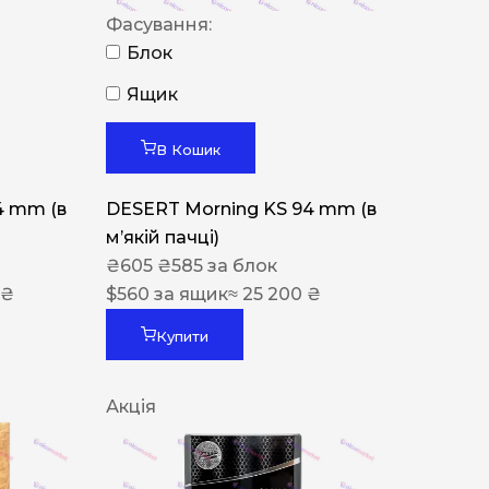
Фасування:
Блок
Ящик
В Кошик
4 mm (в
DESERT Morning KS 94 mm (в
мʼякій пачці)
₴
605
₴
585
за блок
 ₴
$
560
за ящик
≈ 25 200 ₴
Купити
Акція