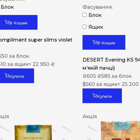
Блок
Фасування:
Блок
В Кошик
Ящик
ompliment super slims violet
В Кошик
550
за блок
DESERT Evening KS 9
510
за ящик
≈ 22 950 ₴
мʼякій пачці)
₴
605
₴
585
за блок
Купити
$
560
за ящик
≈ 25 200
Купити
кція
Акція