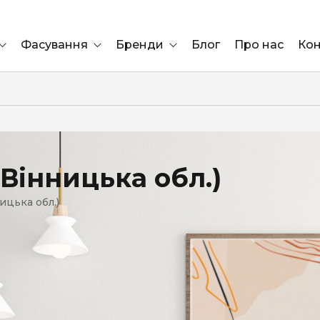
Фасування
Бренди
Блог
Про нас
Кон
Ящик
Elf Bar
Блок
Compliment
Львів
 Вінницька обл.)
Marshall
ицька обл.)
Marlboro
OK
ÜRTA
сула)
Lifa
BRUT