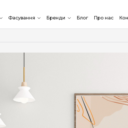
Фасування
Бренди
Блог
Про нас
Кон
Ящик
Elf Bar
Блок
Compliment
Львів
Marshall
Marlboro
OK
ÜRTA
сула)
Lifa
BRUT