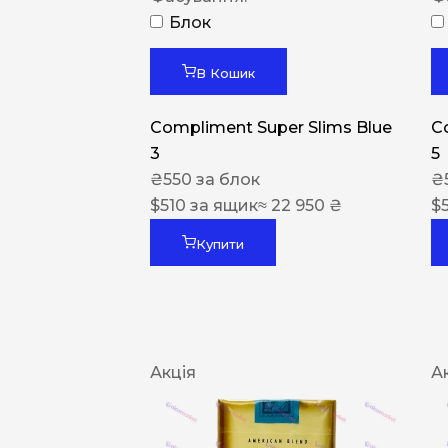
Блок
В Кошик
Compliment Super Slims Blue
C
3
5
₴
550
за блок
₴
$
510
за ящик
≈ 22 950 ₴
$
Купити
Акція
А