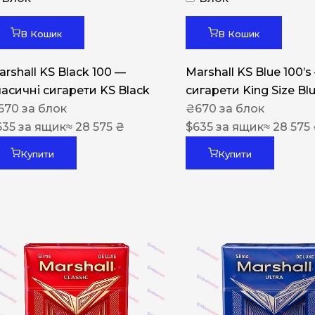
Акциз UA
Капсула (смак)
В Кошик
В Кошик
Manchester
arshall KS Black 100 —
Marshall KS Blue 100’s
Nistru
ласичні сигарети KS Black
сигарети King Size Bl
670
за блок
₴
670
за блок
Leana
635
за ящик
≈ 28 575 ₴
$
635
за ящик
≈ 28 575
Montecristo
Купити
Купити
ASTRU
Military
PULL
Focus
De Santis
MONUS