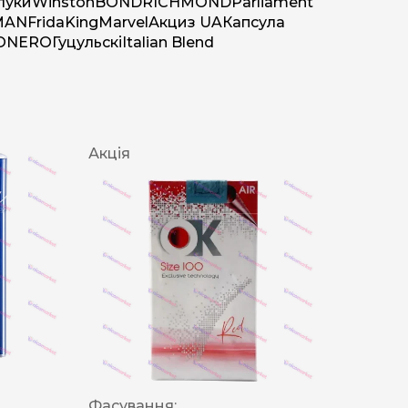
луки
Winston
BOND
RICHMOND
Parliament
MAN
Frida
King
Marvel
Акциз UA
Капсула
O
NERO
Гуцульскі
Italian Blend
Акція
Фасування: