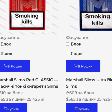
NERO
NERO
Гуцульскі
Italian Blend 821
асування:
Фасування:
OSCAR
Блок
Блок
Dandy
Ящик
Ящик
JM
В Кошик
В Кошик
MAN
arshall Slims Red CLASSIC —
Marshall Slims Ultra B
Arizona
ласичні тонкі сигарети Slims
Slims
Cigaronne
610
за блок
₴
609
за блок
565
за ящик
≈ 25 425 ₴
Сигарети LD
$
565
за ящик
≈ 25 425
Купити
Купити