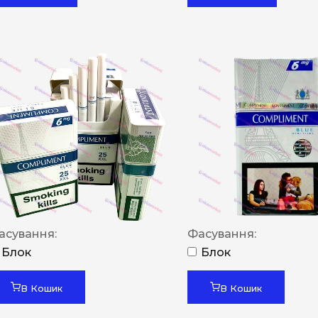
асування:
Фасування:
Блок
Блок
В Кошик
В Кошик