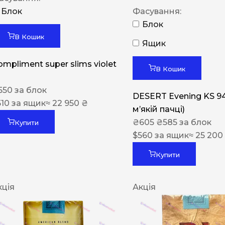
Блок
Фасування:
Блок
В Кошик
Ящик
ompliment super slims violet
В Кошик
550
за блок
DESERT Evening KS 9
510
за ящик
≈ 22 950 ₴
мʼякій пачці)
₴
605
₴
585
за блок
Купити
$
560
за ящик
≈ 25 200
Купити
кція
Акція