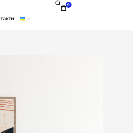
0
такти