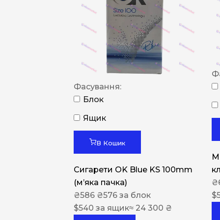
Ф
Фасування:
Блок
Ящик
В Кошик
M
Сигарети OK Blue KS 100mm
к
(м’яка пачка)
₴
₴
586
₴
576
за блок
$
$
540
за ящик
≈ 24 300 ₴