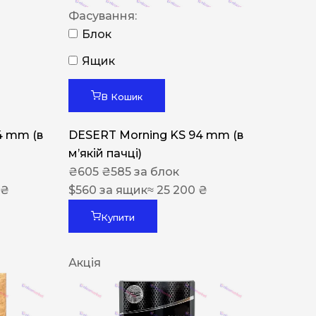
Фасування:
Блок
Ящик
В Кошик
4 mm (в
DESERT Morning KS 94 mm (в
мʼякій пачці)
₴
605
₴
585
за блок
 ₴
$
560
за ящик
≈ 25 200 ₴
Купити
Акція