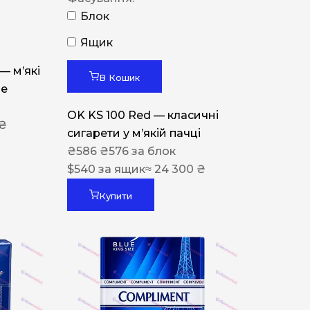
Блок
Ящик
 — м’які
В Кошик
ue
OK KS 100 Red — класичні
 ₴
сигарети у м’якій пачці
₴
586
₴
576
за блок
$
540
за ящик
≈ 24 300 ₴
Купити