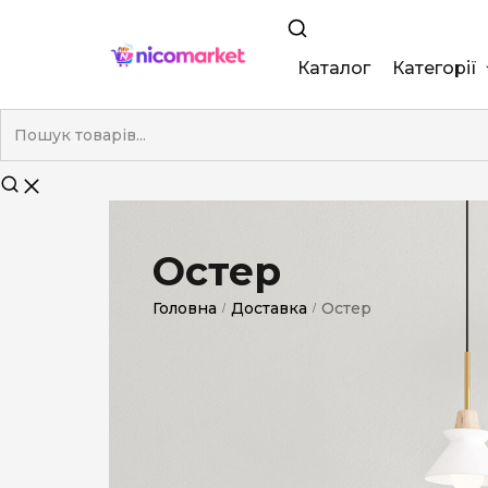
Каталог
Категорії
King Size
Demi
Super Slim
Остер
Nano
Головна
Доставка
Остер
/
/
Без фільтра
Duty-Free
Електронні
Смакові (кап