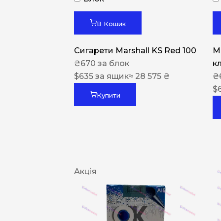
В Кошик
Сигарети Marshall KS Red 100
M
₴
670
за блок
к
$
635
за ящик
≈ 28 575 ₴
₴
$
Купити
Акція