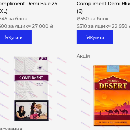
ompliment Demi Blue 25
Compliment Demi Blue
XXL)
(6)
545
за блок
₴
550
за блок
600
за ящик
≈ 27 000 ₴
$
510
за ящик
≈ 22 950 
Купити
Купити
Акція
асування: