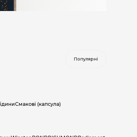
ідини
Смакові (капсула)