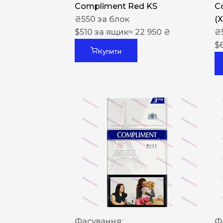
Compliment Red KS
C
₴
550
за блок
(
$
510
за ящик
≈ 22 950 ₴
₴
$
Купити
Фасування:
Ф