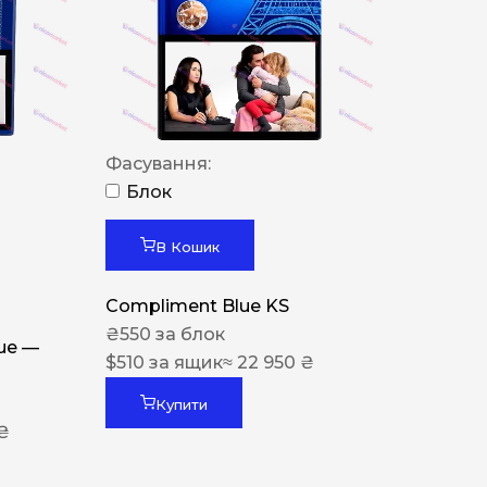
Фасування:
Блок
В Кошик
Compliment Blue KS
₴
550
за блок
lue —
$
510
за ящик
≈ 22 950 ₴
Купити
 ₴