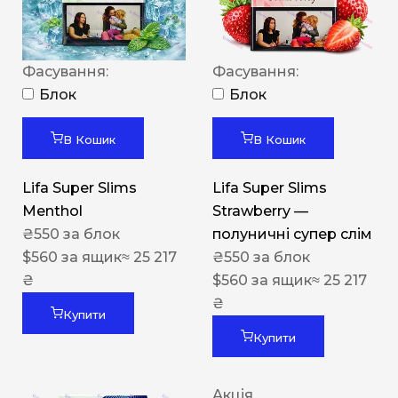
Фасування:
Фасування:
Блок
Блок
В Кошик
В Кошик
Lifa Super Slims
Lifa Super Slims
Menthol
Strawberry —
₴
550
за блок
полуничні супер слім
$
560
за ящик
≈ 25 217
₴
550
за блок
₴
$
560
за ящик
≈ 25 217
₴
Купити
Купити
Акція