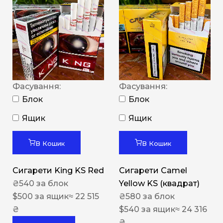
Фасування:
Фасування:
Блок
Блок
Ящик
Ящик
В Кошик
В Кошик
Сигарети King KS Red
Сигарети Camel
₴
540
за блок
Yellow KS (квадрат)
$
500
за ящик
≈ 22 515
₴
580
за блок
₴
$
540
за ящик
≈ 24 316
₴