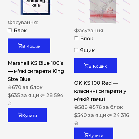
Фасування:
Блок
Фасування:
Блок
В Кошик
Ящик
Marshall KS Blue 100’s
В Кошик
— м’які сигарети King
Size Blue
OK KS 100 Red —
₴
670
за блок
класичні сигарети у
$
635
за ящик
≈ 28 594
м’якій пачці
₴
₴
586
₴
576
за блок
$
540
за ящик
≈ 24 316
Купити
₴
Купити