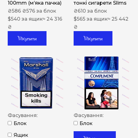
100mm (м’яка пачка)
тонкі сигарети Slims
₴
586
₴
576
за блок
₴
610
за блок
$
540
за ящик
≈ 24 316
$
565
за ящик
≈ 25 442
₴
₴
Купити
Купити
Фасування:
Фасування:
Блок
Блок
Ящик