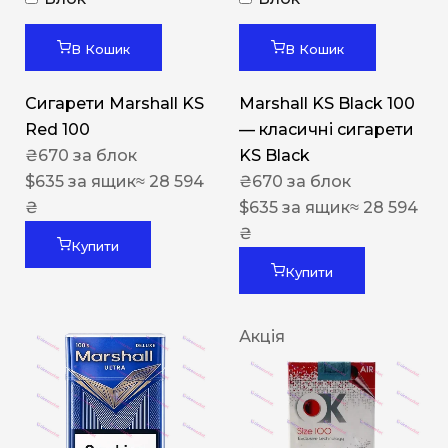
В Кошик
В Кошик
Сигарети Marshall KS
Marshall KS Black 100
Red 100
— класичні сигарети
₴
670
за блок
KS Black
$
635
за ящик
≈ 28 594
₴
670
за блок
₴
$
635
за ящик
≈ 28 594
₴
Купити
Купити
Акція