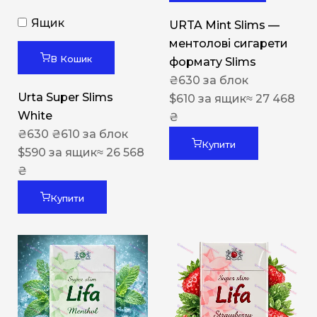
Ящик
URTA Mint Slims —
ментолові сигарети
В Кошик
формату Slims
₴
630
за блок
Urta Super Slims
$
610
за ящик
≈ 27 468
White
₴
₴
630
₴
610
за блок
Купити
$
590
за ящик
≈ 26 568
₴
Купити