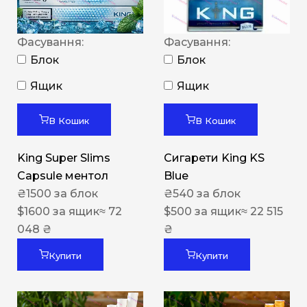
Фасування:
Фасування:
Блок
Блок
Ящик
Ящик
В Кошик
В Кошик
King Super Slims
Сигарети King KS
Capsule ментол
Blue
₴
1500
за блок
₴
540
за блок
$
1600
за ящик
≈ 72
$
500
за ящик
≈ 22 515
048 ₴
₴
Купити
Купити