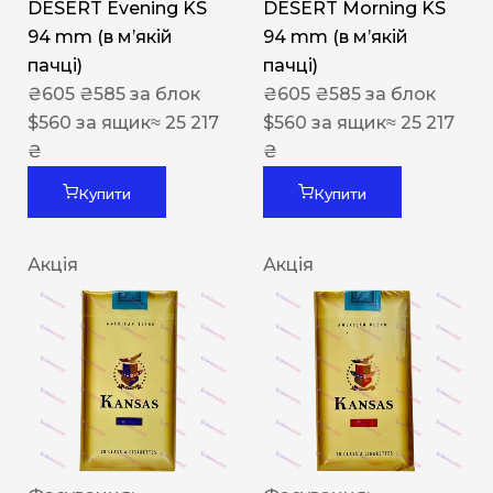
DESERT Evening KS
DESERT Morning KS
94 mm (в мʼякій
94 mm (в мʼякій
пачці)
пачці)
₴
605
₴
585
за блок
₴
605
₴
585
за блок
$
560
за ящик
≈ 25 217
$
560
за ящик
≈ 25 217
₴
₴
Купити
Купити
Акція
Акція