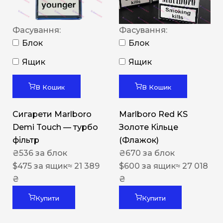
Фасування:
Фасування:
Блок
Блок
Ящик
Ящик
В Кошик
В Кошик
Сигарети Marlboro
Marlboro Red KS
Demi Touch — турбо
Золоте Кільце
фільтр
(Флажок)
₴
536
за блок
₴
670
за блок
$
475
за ящик
≈ 21 389
$
600
за ящик
≈ 27 018
₴
₴
Купити
Купити