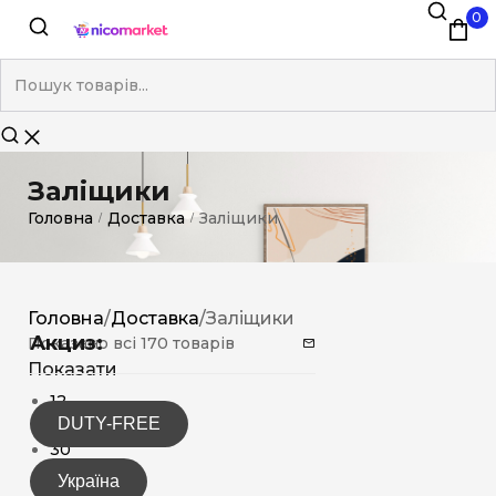
0
Заліщики
Головна
Доставка
Заліщики
/
/
Головна
/
Доставка
/
Заліщики
Акциз:
Показано всі 170 товарів
Показати
12
DUTY-FREE
15
30
Україна