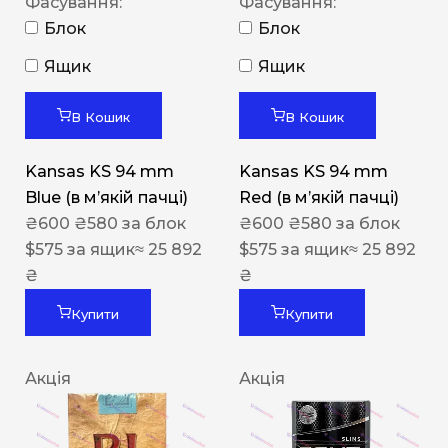
Фасування:
Фасування:
Блок
Блок
Ящик
Ящик
В Кошик
В Кошик
Kansas KS 94 mm
Kansas KS 94 mm
Blue (в мʼякій пачці)
Red (в мʼякій пачці)
₴
600
₴
580
за блок
₴
600
₴
580
за блок
$
575
за ящик
≈ 25 892
$
575
за ящик
≈ 25 892
₴
₴
Купити
Купити
Акція
Акція