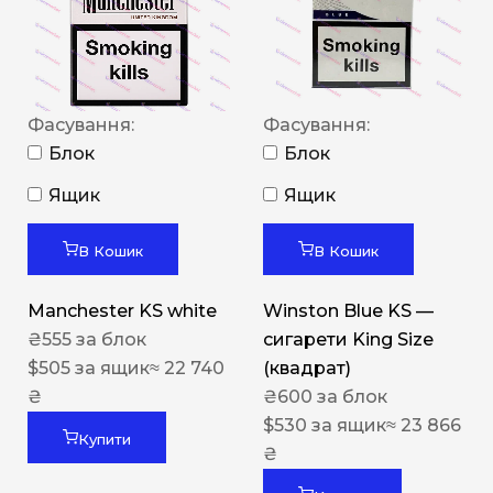
Фасування:
Фасування:
Блок
Блок
Ящик
Ящик
В Кошик
В Кошик
Manchester KS white
Winston Blue KS —
₴
555
за блок
сигарети King Size
$
505
за ящик
≈ 22 740
(квадрат)
₴
₴
600
за блок
$
530
за ящик
≈ 23 866
Купити
₴