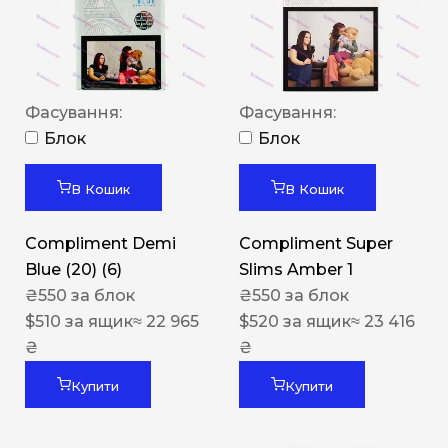
Фасування:
Фасування:
Блок
Блок
В Кошик
В Кошик
Compliment Demi
Compliment Super
Blue (20) (6)
Slims Amber 1
₴
550
за блок
₴
550
за блок
$
510
за ящик
≈ 22 965
$
520
за ящик
≈ 23 416
₴
₴
Купити
Купити