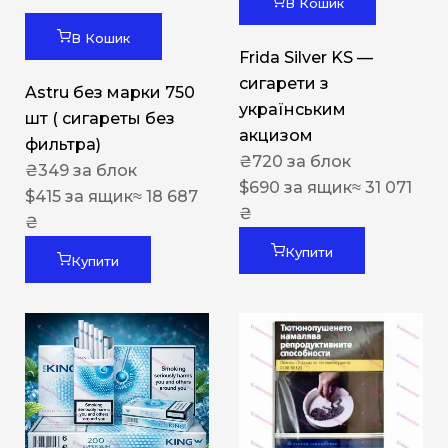
В Кошик
В Кошик
Frida Silver KS —
сигарети з
Astru без марки 750
українським
шт ( сигареты без
акцизом
фильтра)
₴
720
за блок
₴
349
за блок
$
690
за ящик
≈ 31 071
$
415
за ящик
≈ 18 687
₴
₴
Купити
Купити