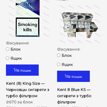
Фасування:
Блок
Фасування:
Блок
Ящик
Ящик
В Кошик
В Кошик
Kent (8) King Size —
Черновцы сигарети з
Kent 8 Blue KS —
турбо фільтром
сигарети з турбо
₴
670
за блок
фільтром