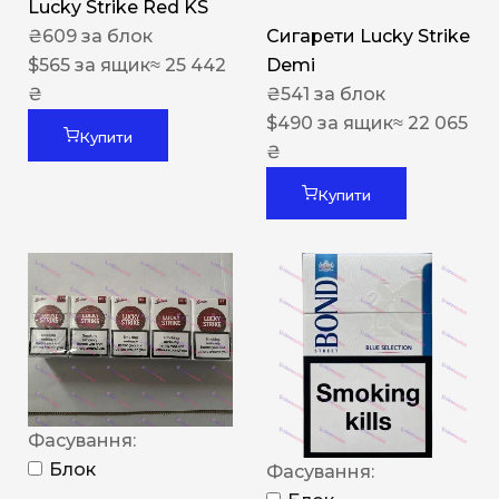
Lucky Strike Red KS
₴
609
за блок
Сигарети Lucky Strike
$
565
за ящик
≈ 25 442
Demi
₴
₴
541
за блок
$
490
за ящик
≈ 22 065
Купити
₴
Купити
Фасування:
Блок
Фасування: