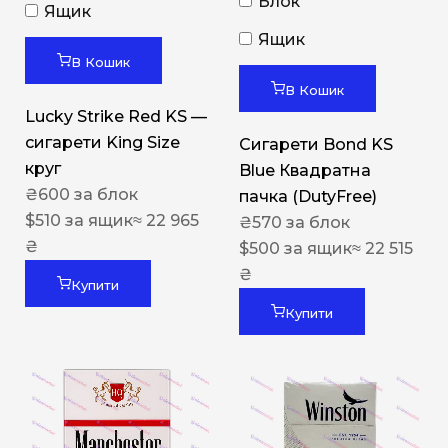
Блок
Ящик
Ящик
В Кошик
В Кошик
Lucky Strike Red KS —
сигарети King Size
Сигарети Bond KS
круг
Blue Квадратна
₴
600
за блок
пачка (DutyFree)
$
510
за ящик
≈ 22 965
₴
570
за блок
₴
$
500
за ящик
≈ 22 515
₴
Купити
Купити