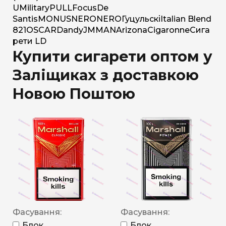
U
Military
PULL
Focus
De
Santis
MONUS
NERO
NERO
Гуцульскі
Italian Blend
821
OSCAR
Dandy
JM
MAN
Arizona
Cigaronne
Сига
рети LD
Купити сигарети оптом у
Заліщиках з доставкою
Новою Поштою
Фасування:
Фасування:
Блок
Блок