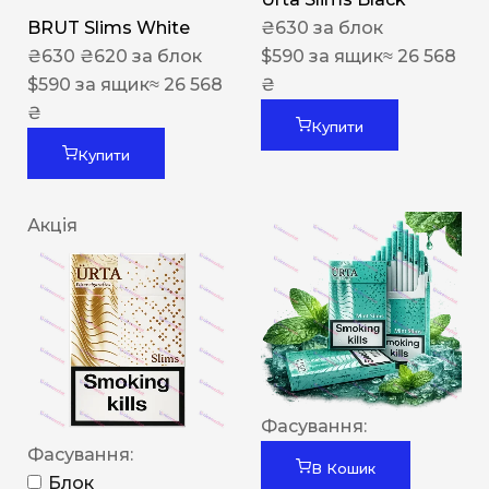
BRUT Slims White
₴
630
за блок
₴
630
₴
620
за блок
$
590
за ящик
≈ 26 568
$
590
за ящик
≈ 26 568
₴
₴
Купити
Купити
Акція
Фасування:
Фасування:
В Кошик
Блок