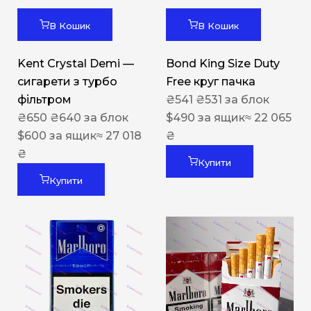
В Кошик
В Кошик
Kent Crystal Demi —
Bond King Size Duty
сигарети з турбо
Free круг пачка
фільтром
₴
541
₴
531
за блок
₴
650
₴
640
за блок
$
490
за ящик
≈ 22 065
$
600
за ящик
≈ 27 018
₴
₴
Купити
Купити