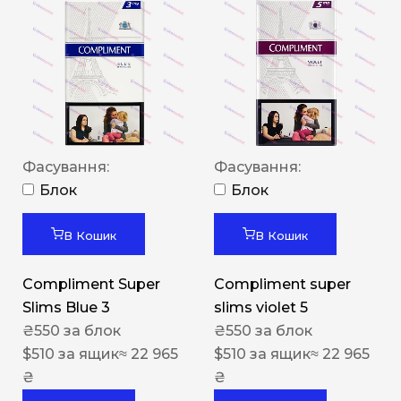
Фасування:
Фасування:
Блок
Блок
В Кошик
В Кошик
Compliment Super
Compliment super
Slims Blue 3
slims violet 5
₴
550
за блок
₴
550
за блок
$
510
за ящик
≈ 22 965
$
510
за ящик
≈ 22 965
₴
₴