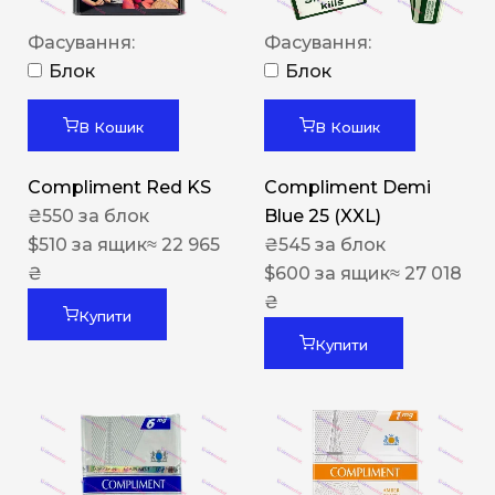
Фасування:
Фасування:
Блок
Блок
В Кошик
В Кошик
Compliment Red KS
Compliment Demi
₴
550
за блок
Blue 25 (XXL)
$
510
за ящик
≈ 22 965
₴
545
за блок
₴
$
600
за ящик
≈ 27 018
₴
Купити
Купити