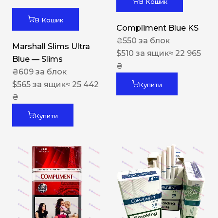
В Кошик
В Кошик
Compliment Blue KS
₴
550
за блок
Marshall Slims Ultra
$
510
за ящик
≈ 22 965
Blue — Slims
₴
₴
609
за блок
$
565
за ящик
≈ 25 442
Купити
₴
Купити