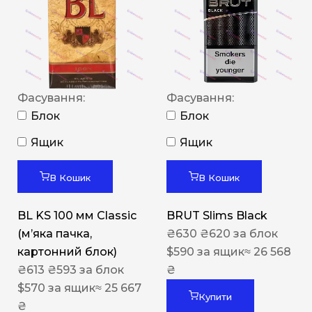
Фасування:
Фасування:
Блок
Блок
Ящик
Ящик
В Кошик
В Кошик
BL KS 100 мм Classic
BRUT Slims Black
(м’яка пачка,
₴
630
₴
620
за блок
картонний блок)
$
590
за ящик
≈ 26 568
₴
613
₴
593
за блок
₴
$
570
за ящик
≈ 25 667
Купити
₴