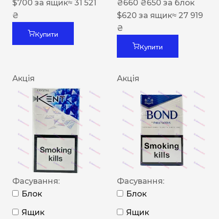
$
700
за ящик
≈ 31 521
₴
660
₴
650
за блок
₴
$
620
за ящик
≈ 27 919
₴
Купити
Купити
Акція
Акція
Фасування:
Фасування:
Блок
Блок
Ящик
Ящик