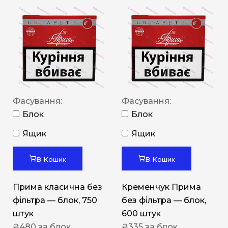
Фасування:
Фасування:
Блок
Блок
Ящик
Ящик
В Кошик
В Кошик
Прима класична без
Кременчук Прима
фільтра — блок, 750
без фільтра — блок,
штук
600 штук
₴
480
за блок
₴
335
за блок