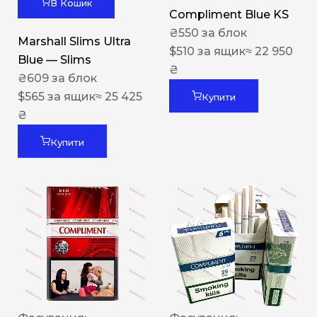
В Кошик
Compliment Blue KS
₴
550
за блок
Marshall Slims Ultra
$
510
за ящик
≈ 22 950
Blue — Slims
₴
₴
609
за блок
$
565
за ящик
≈ 25 425
Купити
₴
Купити