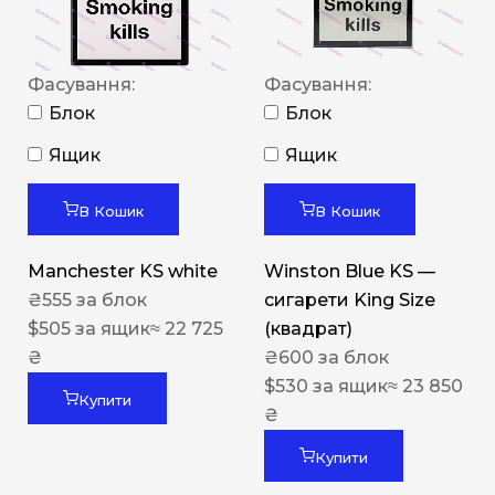
Фасування:
Фасування:
Блок
Блок
Ящик
Ящик
В Кошик
В Кошик
Manchester KS white
Winston Blue KS —
₴
555
за блок
сигарети King Size
$
505
за ящик
≈ 22 725
(квадрат)
₴
₴
600
за блок
$
530
за ящик
≈ 23 850
Купити
₴
Купити