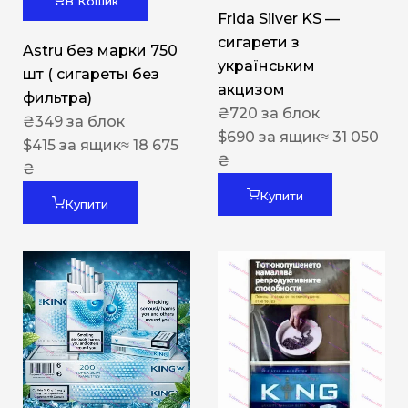
В Кошик
Frida Silver KS —
сигарети з
Astru без марки 750
українським
шт ( сигареты без
акцизом
фильтра)
₴
720
за блок
₴
349
за блок
$
690
за ящик
≈ 31 050
$
415
за ящик
≈ 18 675
₴
₴
Купити
Купити