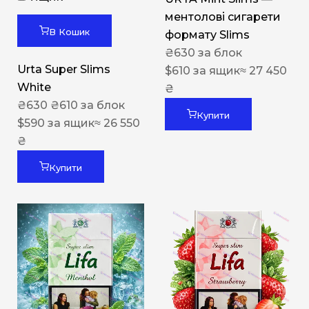
ментолові сигарети
В Кошик
формату Slims
₴
630
за блок
Urta Super Slims
$
610
за ящик
≈ 27 450
White
₴
₴
630
₴
610
за блок
Купити
$
590
за ящик
≈ 26 550
₴
Купити