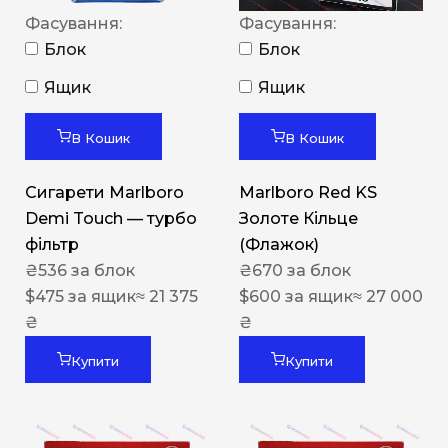
Фасування:
Фасування:
Блок
Блок
Ящик
Ящик
В Кошик
В Кошик
Сигарети Marlboro
Marlboro Red KS
Demi Touch — турбо
Золоте Кільце
фільтр
(Флажок)
₴
536
за блок
₴
670
за блок
$
475
за ящик
≈ 21 375
$
600
за ящик
≈ 27 000
₴
₴
Купити
Купити