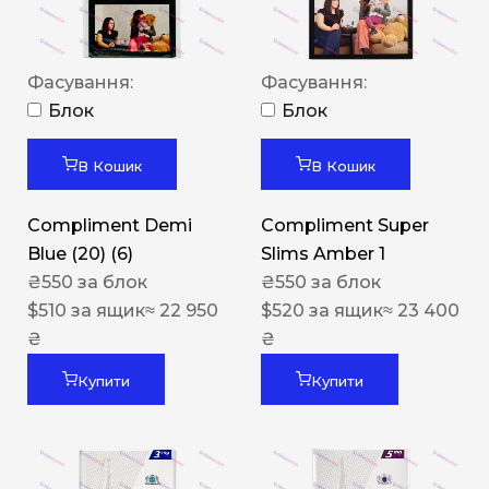
Фасування:
Фасування:
Блок
Блок
В Кошик
В Кошик
Compliment Demi
Compliment Super
Blue (20) (6)
Slims Amber 1
₴
550
за блок
₴
550
за блок
$
510
за ящик
≈ 22 950
$
520
за ящик
≈ 23 400
₴
₴
Купити
Купити