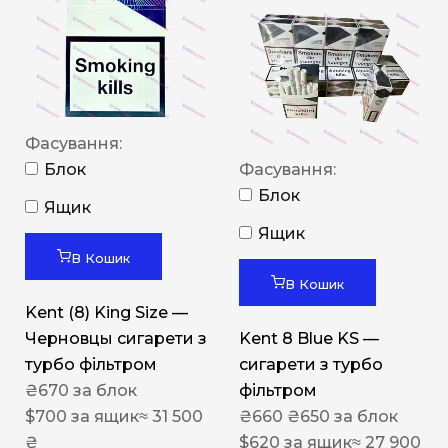
Фасування:
Блок
Фасування:
Блок
Ящик
Ящик
В Кошик
В Кошик
Kent (8) King Size —
Черновцы сигарети з
Kent 8 Blue KS —
турбо фільтром
сигарети з турбо
₴
670
за блок
фільтром
$
700
за ящик
≈ 31 500
₴
660
₴
650
за блок
₴
$
620
за ящик
≈ 27 900