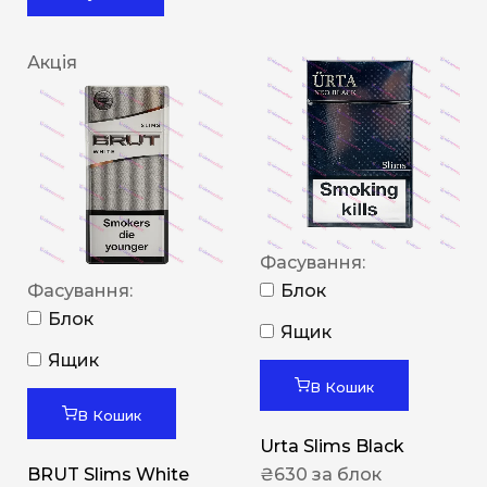
Акція
Фасування:
Фасування:
Блок
Блок
Ящик
Ящик
В Кошик
В Кошик
Urta Slims Black
BRUT Slims White
₴
630
за блок