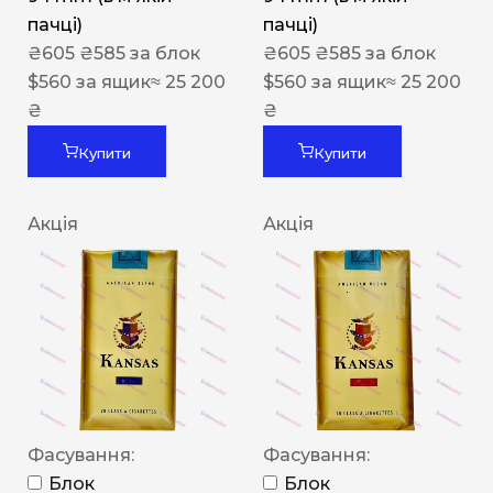
пачці)
пачці)
₴
605
₴
585
за блок
₴
605
₴
585
за блок
$
560
за ящик
≈ 25 200
$
560
за ящик
≈ 25 200
₴
₴
Купити
Купити
Акція
Акція
Фасування:
Фасування:
Блок
Блок