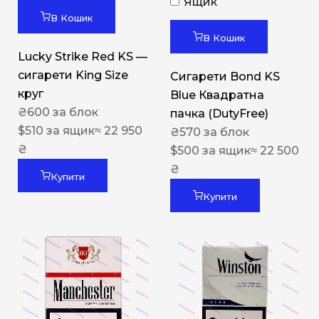
Ящик
В Кошик
В Кошик
Lucky Strike Red KS —
сигарети King Size
Сигарети Bond KS
круг
Blue Квадратна
₴
600
за блок
пачка (DutyFree)
$
510
за ящик
≈ 22 950
₴
570
за блок
₴
$
500
за ящик
≈ 22 500
₴
Купити
Купити