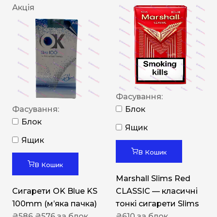
Акція
Фасування:
Фасування:
Блок
Блок
Ящик
Ящик
В Кошик
В Кошик
Marshall Slims Red
Сигарети OK Blue KS
CLASSIC — класичні
100mm (м’яка пачка)
тонкі сигарети Slims
₴
586
₴
576
за блок
₴
610
за блок