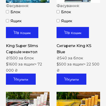
Фасування:
Фасування:
Блок
Блок
Ящик
Ящик
В Кошик
В Кошик
King Super Slims
Сигарети King KS
Capsule ментол
Blue
₴
1500
за блок
₴
540
за блок
$
1600
за ящик
≈ 72
$
500
за ящик
≈ 22 500
000 ₴
₴
Купити
Купити