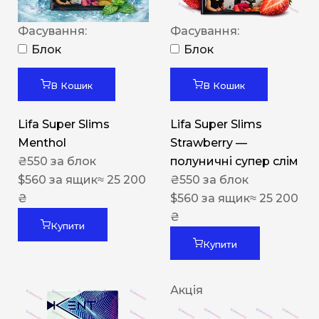
Фасування:
Фасування:
Блок
Блок
В Кошик
В Кошик
Lifa Super Slims
Lifa Super Slims
Menthol
Strawberry —
₴
550
за блок
полуничні супер слім
$
560
за ящик
≈ 25 200
₴
550
за блок
₴
$
560
за ящик
≈ 25 200
₴
Купити
Купити
Акція