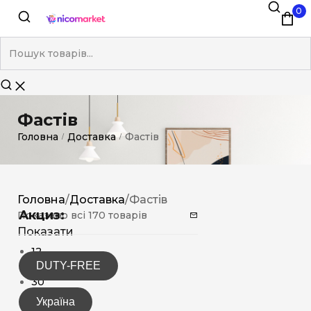
0
Фастів
Головна
Доставка
Фастів
/
/
Головна
/
Доставка
/
Фастів
Акциз:
Показано всі 170 товарів
Показати
12
DUTY-FREE
15
30
Україна