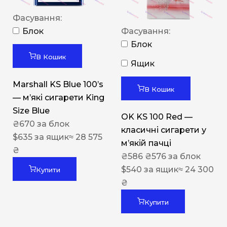
Фасування:
Блок
Фасування:
Блок
В Кошик
Ящик
Marshall KS Blue 100’s
В Кошик
— м’які сигарети King
Size Blue
OK KS 100 Red —
₴
670
за блок
класичні сигарети у
$
635
за ящик
≈ 28 575
м’якій пачці
₴
₴
586
₴
576
за блок
$
540
за ящик
≈ 24 300
Купити
₴
Купити