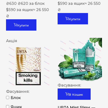
₴
630
₴
620
за блок
$
590
за ящик
≈ 26 550
$
590
за ящик
≈ 26 550
₴
₴
Купити
Купити
Акція
Фасування:
Фасування:
В Кошик
Блок
Ящик
URTA Mint Slims —