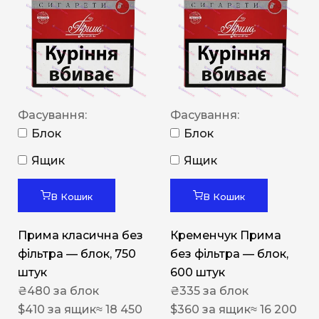
Фасування:
Фасування:
Блок
Блок
Ящик
Ящик
В Кошик
В Кошик
Прима класична без
Кременчук Прима
фільтра — блок, 750
без фільтра — блок,
штук
600 штук
₴
480
за блок
₴
335
за блок
$
410
за ящик
≈ 18 450
$
360
за ящик
≈ 16 200