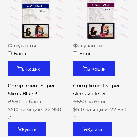
Фасування:
Фасування:
Блок
Блок
В Кошик
В Кошик
Compliment Super
Compliment super
Slims Blue 3
slims violet 5
₴
550
за блок
₴
550
за блок
$
510
за ящик
≈ 22 950
$
510
за ящик
≈ 22 950
₴
₴
Купити
Купити