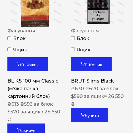
Фасування:
Фасування:
Блок
Блок
Ящик
Ящик
В Кошик
В Кошик
BL KS 100 мм Classic
BRUT Slims Black
(м’яка пачка,
₴
630
₴
620
за блок
картонний блок)
$
590
за ящик
≈ 26 550
₴
613
₴
593
за блок
₴
$
570
за ящик
≈ 25 650
Купити
₴
Купити