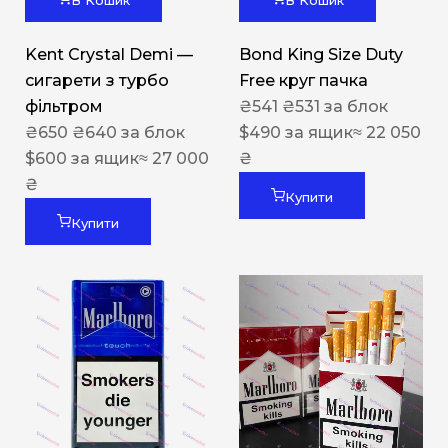
В Кошик
В Кошик
Kent Crystal Demi —
Bond King Size Duty
сигарети з турбо
Free круг пачка
фільтром
₴
541
₴
531
за блок
₴
650
₴
640
за блок
$
490
за ящик
≈ 22 050
$
600
за ящик
≈ 27 000
₴
₴
Купити
Купити