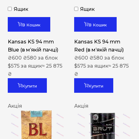
Ящик
Ящик
В Кошик
В Кошик
Kansas KS 94 mm
Kansas KS 94 mm
Blue (в мʼякій пачці)
Red (в мʼякій пачці)
₴
600
₴
580
за блок
₴
600
₴
580
за блок
$
575
за ящик
≈ 25 875
$
575
за ящик
≈ 25 875
₴
₴
Купити
Купити
Акція
Акція