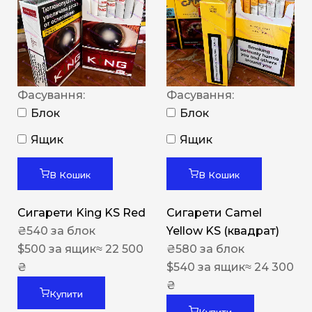
Фасування:
Фасування:
Блок
Блок
Ящик
Ящик
В Кошик
В Кошик
Сигарети King KS Red
Сигарети Camel
₴
540
за блок
Yellow KS (квадрат)
$
500
за ящик
≈ 22 500
₴
580
за блок
₴
$
540
за ящик
≈ 24 300
₴
Купити
Купити