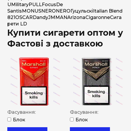
U
Military
PULL
Focus
De
Santis
MONUS
NERO
NERO
Гуцульскі
Italian Blend
821
OSCAR
Dandy
JM
MAN
Arizona
Cigaronne
Сига
рети LD
Купити сигарети оптом у
Фастові з доставкою
Фасування:
Фасування:
Блок
Блок