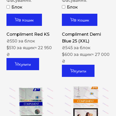
Фасування:
Фасування:
Блок
Блок
В Кошик
В Кошик
Compliment Red KS
Compliment Demi
₴
550
за блок
Blue 25 (XXL)
$
510
за ящик
≈ 22 950
₴
545
за блок
₴
$
600
за ящик
≈ 27 000
₴
Купити
Купити