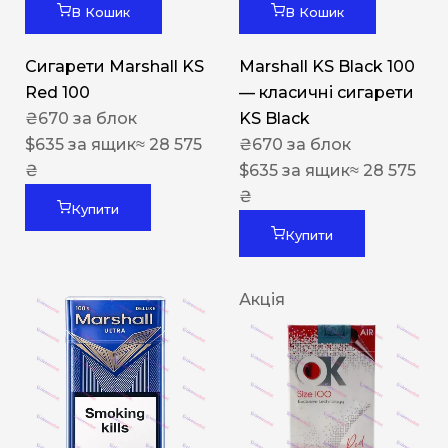
В Кошик
В Кошик
Сигарети Marshall KS
Marshall KS Black 100
Red 100
— класичні сигарети
₴
670
за блок
KS Black
$
635
за ящик
≈ 28 575
₴
670
за блок
₴
$
635
за ящик
≈ 28 575
₴
Купити
Купити
Акція