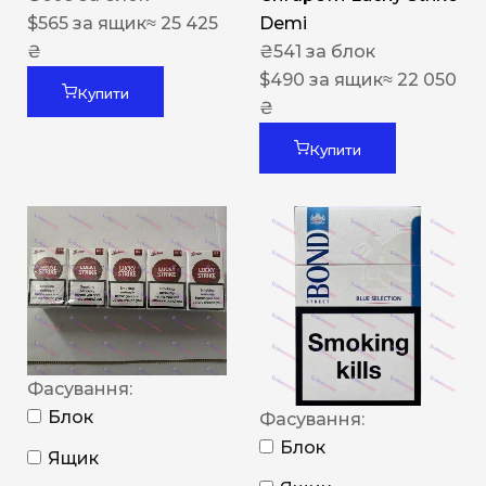
$
565
за ящик
≈ 25 425
Demi
₴
₴
541
за блок
$
490
за ящик
≈ 22 050
Купити
₴
Купити
Фасування:
Блок
Фасування:
Блок
Ящик