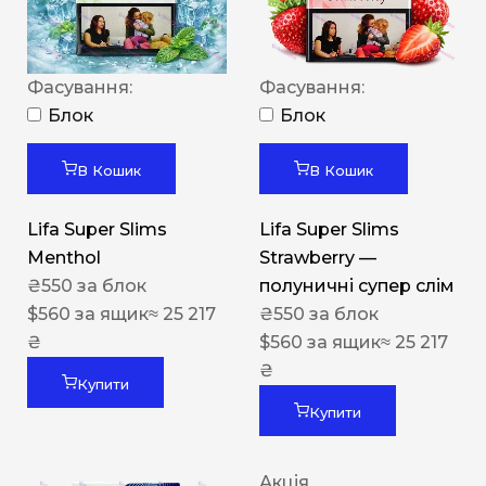
Фасування:
Фасування:
Блок
Блок
В Кошик
В Кошик
Lifa Super Slims
Lifa Super Slims
Menthol
Strawberry —
₴
550
за блок
полуничні супер слім
$
560
за ящик
≈ 25 217
₴
550
за блок
₴
$
560
за ящик
≈ 25 217
₴
Купити
Купити
Акція