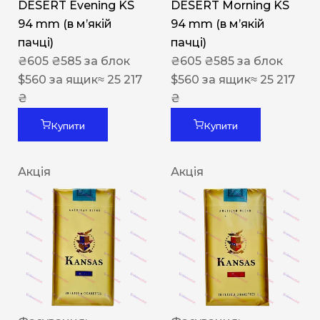
DESERT Evening KS
DESERT Morning KS
94 mm (в мʼякій
94 mm (в мʼякій
пачці)
пачці)
₴
605
₴
585
за блок
₴
605
₴
585
за блок
$
560
за ящик
≈ 25 217
$
560
за ящик
≈ 25 217
₴
₴
Купити
Купити
Акція
Акція