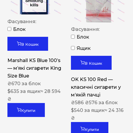
Фасування:
Блок
Фасування:
Блок
В Кошик
Ящик
Marshall KS Blue 100’s
В Кошик
— м’які сигарети King
Size Blue
OK KS 100 Red —
₴
670
за блок
класичні сигарети у
$
635
за ящик
≈ 28 594
м’якій пачці
₴
₴
586
₴
576
за блок
$
540
за ящик
≈ 24 316
Купити
₴
Купити