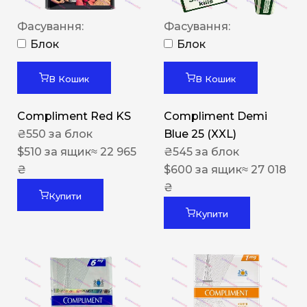
Фасування:
Фасування:
Блок
Блок
В Кошик
В Кошик
Compliment Red KS
Compliment Demi
₴
550
за блок
Blue 25 (XXL)
$
510
за ящик
≈ 22 965
₴
545
за блок
₴
$
600
за ящик
≈ 27 018
₴
Купити
Купити