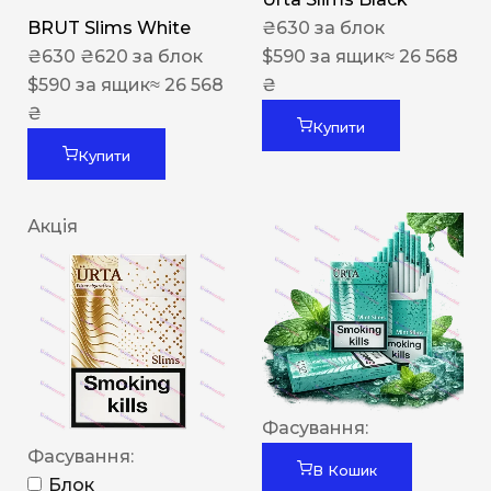
BRUT Slims White
₴
630
за блок
₴
630
₴
620
за блок
$
590
за ящик
≈ 26 568
$
590
за ящик
≈ 26 568
₴
₴
Купити
Купити
Акція
Фасування:
Фасування:
В Кошик
Блок