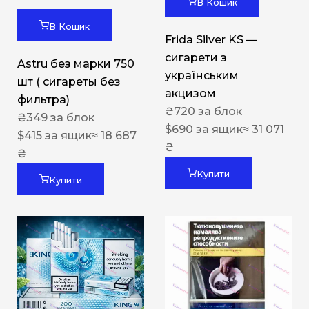
В Кошик
В Кошик
Frida Silver KS —
сигарети з
Astru без марки 750
українським
шт ( сигареты без
акцизом
фильтра)
₴
720
за блок
₴
349
за блок
$
690
за ящик
≈ 31 071
$
415
за ящик
≈ 18 687
₴
₴
Купити
Купити