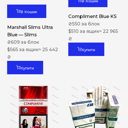
В Кошик
В Кошик
Compliment Blue KS
₴
550
за блок
Marshall Slims Ultra
$
510
за ящик
≈ 22 965
Blue — Slims
₴
₴
609
за блок
$
565
за ящик
≈ 25 442
Купити
₴
Купити