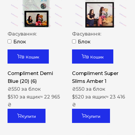
Фасування:
Фасування:
Блок
Блок
В Кошик
В Кошик
Compliment Demi
Compliment Super
Blue (20) (6)
Slims Amber 1
₴
550
за блок
₴
550
за блок
$
510
за ящик
≈ 22 965
$
520
за ящик
≈ 23 416
₴
₴
Купити
Купити