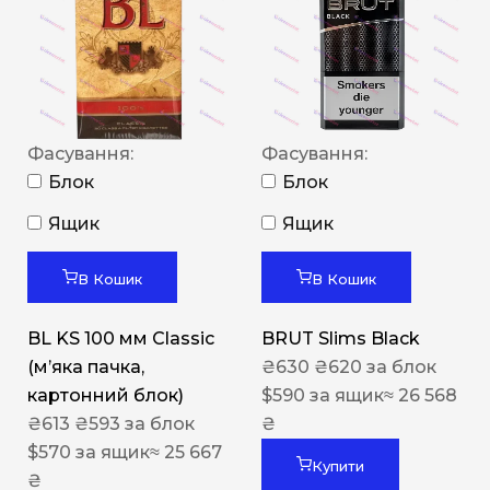
Фасування:
Фасування:
Блок
Блок
Ящик
Ящик
В Кошик
В Кошик
BL KS 100 мм Classic
BRUT Slims Black
(м’яка пачка,
₴
630
₴
620
за блок
картонний блок)
$
590
за ящик
≈ 26 568
₴
613
₴
593
за блок
₴
$
570
за ящик
≈ 25 667
Купити
₴