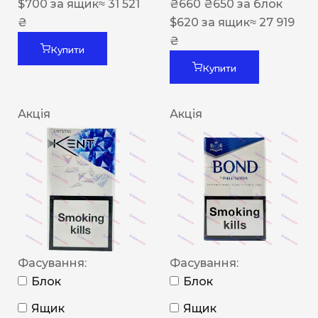
$
700
за ящик
≈ 31 521
₴
660
₴
650
за блок
₴
$
620
за ящик
≈ 27 919
₴
Купити
Купити
Акція
Акція
Фасування:
Фасування:
Блок
Блок
Ящик
Ящик