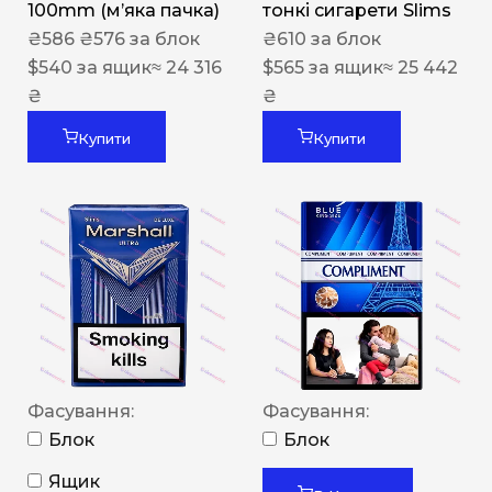
100mm (м’яка пачка)
тонкі сигарети Slims
₴
586
₴
576
за блок
₴
610
за блок
$
540
за ящик
≈ 24 316
$
565
за ящик
≈ 25 442
₴
₴
Купити
Купити
Фасування:
Фасування:
Блок
Блок
Ящик