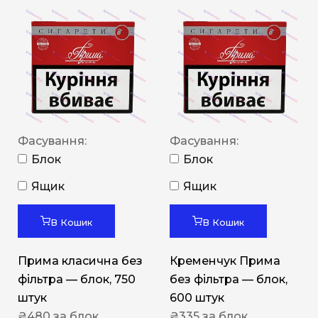
Фасування:
Фасування:
Блок
Блок
Ящик
Ящик
В Кошик
В Кошик
Прима класична без
Кременчук Прима
фільтра — блок, 750
без фільтра — блок,
штук
600 штук
₴
480
за блок
₴
335
за блок