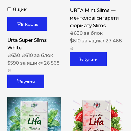
Ящик
URTA Mint Slims —
ментолові сигарети
В Кошик
формату Slims
₴
630
за блок
Urta Super Slims
$
610
за ящик
≈ 27 468
White
₴
₴
630
₴
610
за блок
Купити
$
590
за ящик
≈ 26 568
₴
Купити