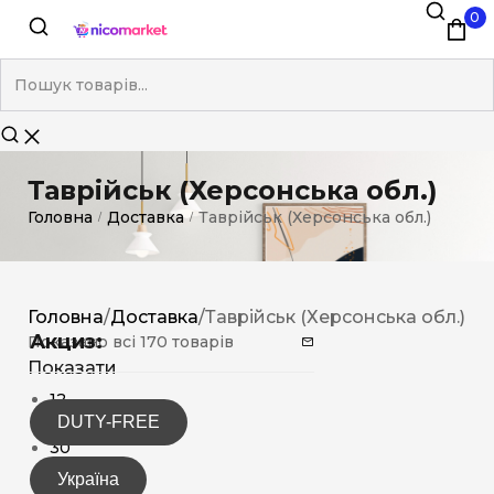
0
Таврійськ (Херсонська обл.)
Головна
Доставка
Таврійськ (Херсонська обл.)
/
/
Головна
/
Доставка
/
Таврійськ (Херсонська обл.)
Акциз:
Показано всі 170 товарів
Показати
12
DUTY-FREE
15
30
Україна