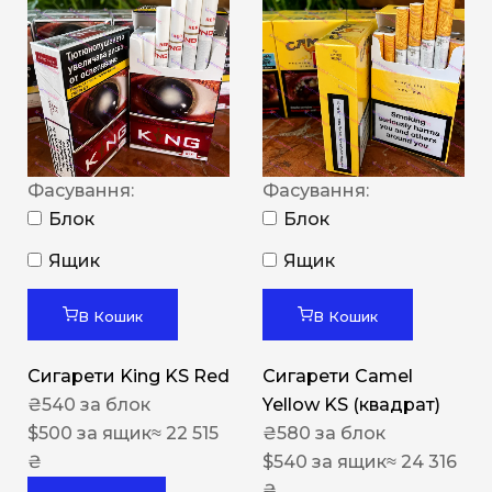
Фасування:
Фасування:
Блок
Блок
Ящик
Ящик
В Кошик
В Кошик
Сигарети King KS Red
Сигарети Camel
₴
540
за блок
Yellow KS (квадрат)
$
500
за ящик
≈ 22 515
₴
580
за блок
₴
$
540
за ящик
≈ 24 316
₴