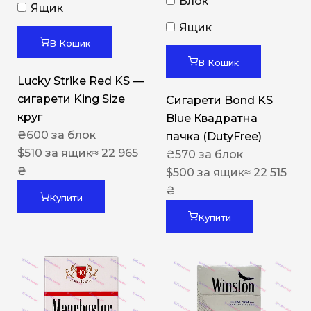
Блок
Ящик
Ящик
В Кошик
В Кошик
Lucky Strike Red KS —
сигарети King Size
Сигарети Bond KS
круг
Blue Квадратна
₴
600
за блок
пачка (DutyFree)
$
510
за ящик
≈ 22 965
₴
570
за блок
₴
$
500
за ящик
≈ 22 515
₴
Купити
Купити