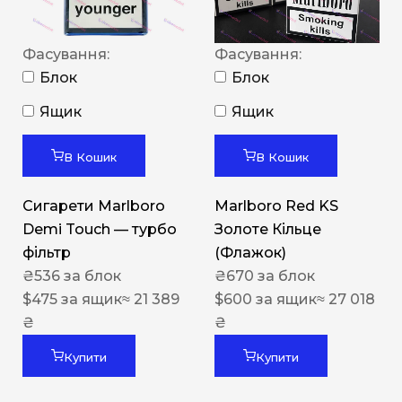
Фасування:
Фасування:
Блок
Блок
Ящик
Ящик
В Кошик
В Кошик
Сигарети Marlboro
Marlboro Red KS
Demi Touch — турбо
Золоте Кільце
фільтр
(Флажок)
₴
536
за блок
₴
670
за блок
$
475
за ящик
≈ 21 389
$
600
за ящик
≈ 27 018
₴
₴
Купити
Купити