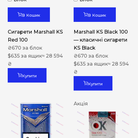
В Кошик
В Кошик
Сигарети Marshall KS
Marshall KS Black 100
Red 100
— класичні сигарети
₴
670
за блок
KS Black
$
635
за ящик
≈ 28 594
₴
670
за блок
₴
$
635
за ящик
≈ 28 594
₴
Купити
Купити
Акція