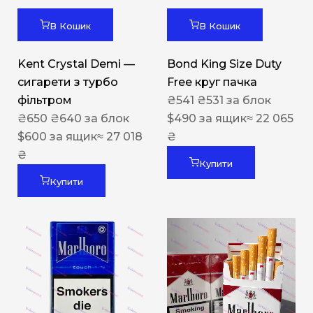
В Кошик
В Кошик
Kent Crystal Demi —
Bond King Size Duty
сигарети з турбо
Free круг пачка
фільтром
₴
541
₴
531
за блок
₴
650
₴
640
за блок
$
490
за ящик
≈ 22 065
$
600
за ящик
≈ 27 018
₴
₴
Купити
Купити