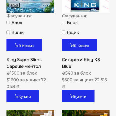
Фасування:
Фасування:
Блок
Блок
Ящик
Ящик
В Кошик
В Кошик
King Super Slims
Сигарети King KS
Capsule ментол
Blue
₴
1500
за блок
₴
540
за блок
$
1600
за ящик
≈ 72
$
500
за ящик
≈ 22 515
048 ₴
₴
Купити
Купити