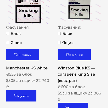
Фасування:
Фасування:
Блок
Блок
Ящик
Ящик
В Кошик
В Кошик
Manchester KS white
Winston Blue KS —
₴
555
за блок
сигарети King Size
$
505
за ящик
≈ 22 740
(квадрат)
₴
₴
600
за блок
$
530
за ящик
≈ 23 866
Купити
₴