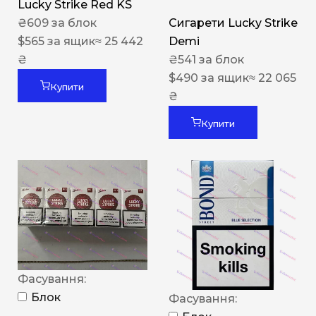
Lucky Strike Red KS
₴
609
за блок
Сигарети Lucky Strike
$
565
за ящик
≈ 25 442
Demi
₴
₴
541
за блок
$
490
за ящик
≈ 22 065
Купити
₴
Купити
Фасування:
Блок
Фасування: