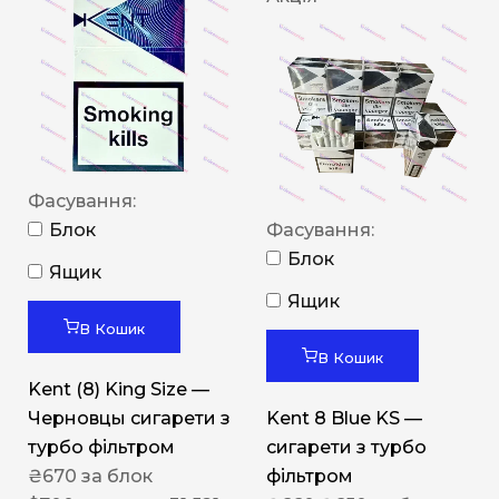
Фасування:
Блок
Фасування:
Блок
Ящик
Ящик
В Кошик
В Кошик
Kent (8) King Size —
Черновцы сигарети з
Kent 8 Blue KS —
турбо фільтром
сигарети з турбо
₴
670
за блок
фільтром