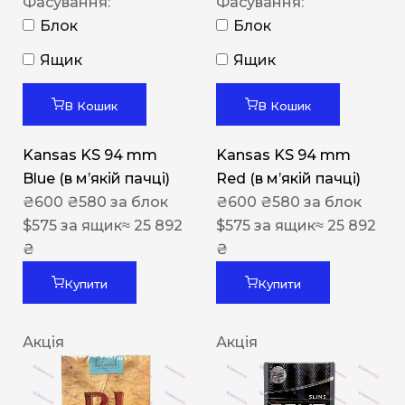
Фасування:
Фасування:
Блок
Блок
Ящик
Ящик
В Кошик
В Кошик
Kansas KS 94 mm
Kansas KS 94 mm
Blue (в мʼякій пачці)
Red (в мʼякій пачці)
₴
600
₴
580
за блок
₴
600
₴
580
за блок
$
575
за ящик
≈ 25 892
$
575
за ящик
≈ 25 892
₴
₴
Купити
Купити
Акція
Акція