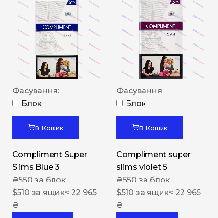
Фасування:
Фасування:
Блок
Блок
В Кошик
В Кошик
Compliment Super
Compliment super
Slims Blue 3
slims violet 5
₴
550
за блок
₴
550
за блок
$
510
за ящик
≈ 22 965
$
510
за ящик
≈ 22 965
₴
₴