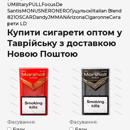
U
Military
PULL
Focus
De
Santis
MONUS
NERO
NERO
Гуцульскі
Italian Blend
821
OSCAR
Dandy
JM
MAN
Arizona
Cigaronne
Сига
рети LD
Купити сигарети оптом у
Таврійську з доставкою
Новою Поштою
Фасування:
Фасування:
Блок
Блок