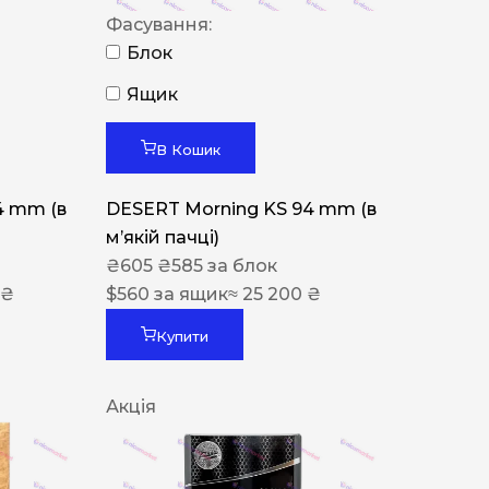
Фасування:
Блок
Ящик
В Кошик
4 mm (в
DESERT Morning KS 94 mm (в
мʼякій пачці)
₴
605
₴
585
за блок
 ₴
$
560
за ящик
≈ 25 200 ₴
Купити
Акція