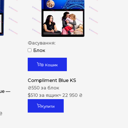
Фасування:
Блок
В Кошик
Compliment Blue KS
₴
550
за блок
lue —
$
510
за ящик
≈ 22 950 ₴
Купити
 ₴