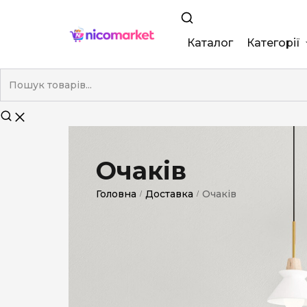
Каталог
Категорії
King Size
Demi
Super Slim
Очаків
Nano
Головна
Доставка
Очаків
/
/
Без фільтра
Duty-Free
Електронні
Смакові (кап