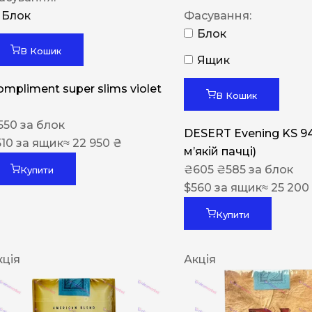
Блок
Фасування:
Блок
В Кошик
Ящик
ompliment super slims violet
В Кошик
550
за блок
DESERT Evening KS 9
510
за ящик
≈ 22 950 ₴
мʼякій пачці)
₴
605
₴
585
за блок
Купити
$
560
за ящик
≈ 25 200
Купити
кція
Акція