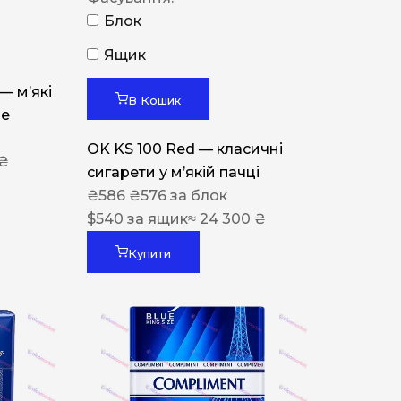
Блок
Ящик
 — м’які
В Кошик
ue
OK KS 100 Red — класичні
 ₴
сигарети у м’якій пачці
₴
586
₴
576
за блок
$
540
за ящик
≈ 24 300 ₴
Купити