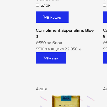
Блок
В Кошик
Compliment Super Slims Blue
C
3
5
₴
550
за блок
₴
$
510
за ящик
≈ 22 950 ₴
$
Купити
Акція
А