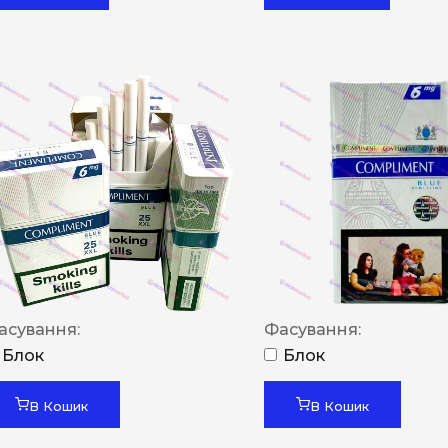
асування:
Фасування:
Блок
Блок
В Кошик
В Кошик