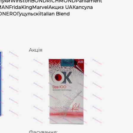
луки
Winston
BOND
RICHMOND
Parliament
MAN
Frida
King
Marvel
Акциз UA
Капсула
O
NERO
Гуцульскі
Italian Blend
Акція
Фасування: