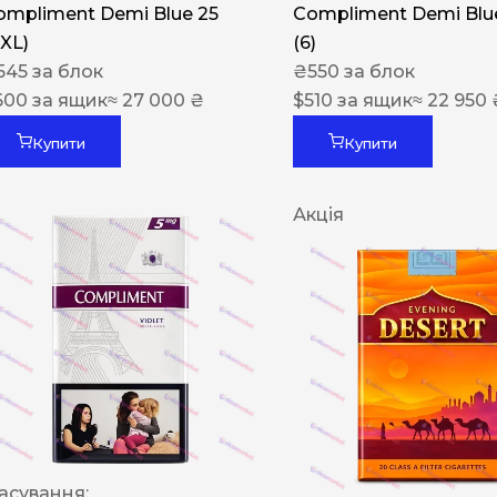
ompliment Demi Blue 25
Compliment Demi Blue
XXL)
(6)
545
за блок
₴
550
за блок
600
за ящик
≈ 27 000 ₴
$
510
за ящик
≈ 22 950 
Купити
Купити
Акція
асування: