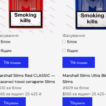
NERO
NERO
Гуцульскі
Italian Blend 821
асування:
Фасування:
OSCAR
Блок
Блок
Dandy
Ящик
Ящик
JM
В Кошик
В Кошик
MAN
arshall Slims Red CLASSIC —
Marshall Slims Ultra B
Arizona
ласичні тонкі сигарети Slims
Slims
Cigaronne
610
за блок
₴
609
за блок
565
за ящик
≈ 25 425 ₴
Сигарети LD
$
565
за ящик
≈ 25 425
Купити
Купити