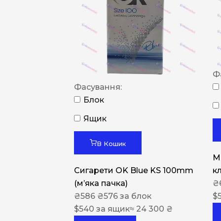
Ф
Фасування:
Блок
Ящик
В Кошик
M
Сигарети OK Blue KS 100mm
к
(м’яка пачка)
₴
₴
586
₴
576
за блок
$
$
540
за ящик
≈ 24 300 ₴