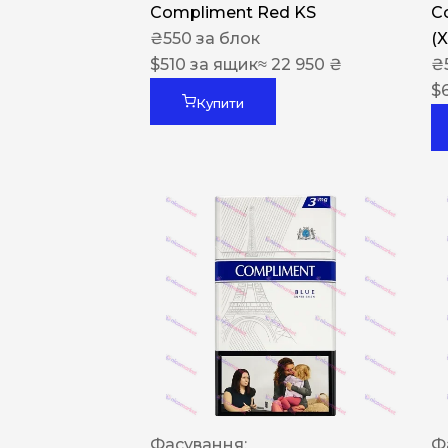
Compliment Red KS
C
₴
550
за блок
(
$
510
за ящик
≈ 22 950 ₴
₴
$
Купити
Фасування:
Ф