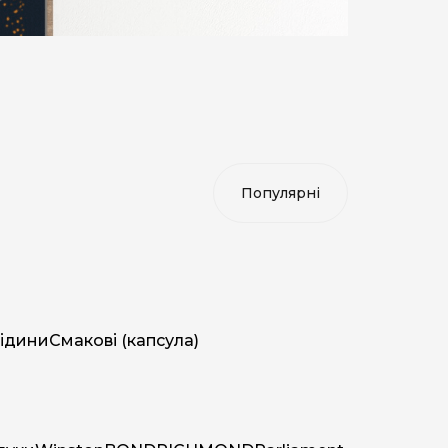
ідини
Смакові (капсула)