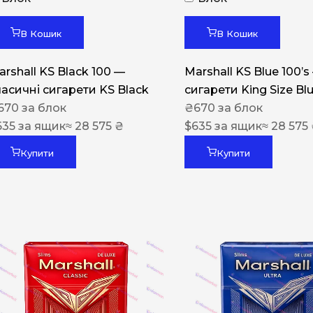
Акциз UA
Капсула (смак)
В Кошик
В Кошик
Manchester
arshall KS Black 100 —
Marshall KS Blue 100’s
Nistru
ласичні сигарети KS Black
сигарети King Size Bl
670
за блок
₴
670
за блок
Leana
635
за ящик
≈ 28 575 ₴
$
635
за ящик
≈ 28 575
Montecristo
Купити
Купити
ASTRU
Military
PULL
Focus
De Santis
MONUS