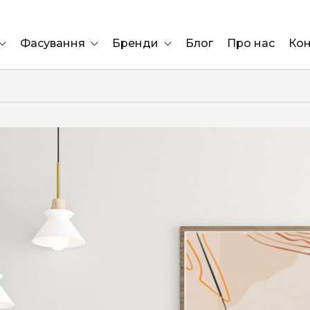
Фасування
Бренди
Блог
Про нас
Кон
Ящик
Elf Bar
Блок
Compliment
Львів
Marshall
Marlboro
OK
ÜRTA
сула)
Lifa
BRUT