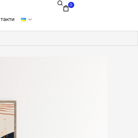
0
такти