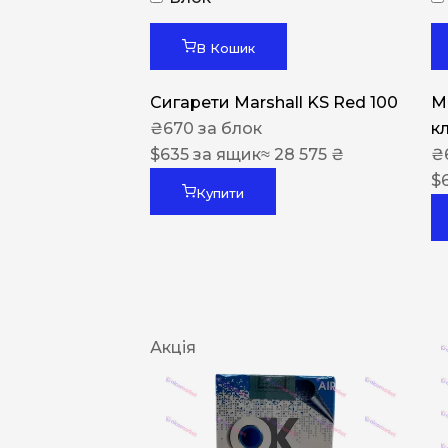
В Кошик
Сигарети Marshall KS Red 100
M
₴
670
за блок
к
$
635
за ящик
≈ 28 575 ₴
₴
$
Купити
Акція