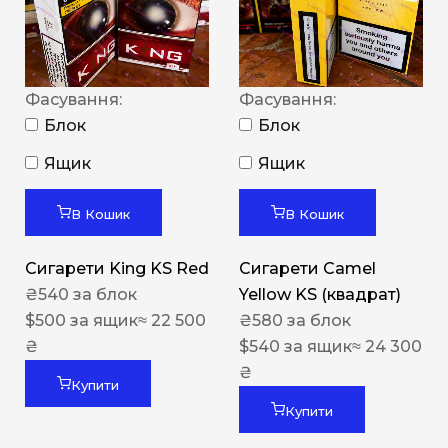
Фасування:
Фасування:
Блок
Блок
Ящик
Ящик
В Кошик
В Кошик
Сигарети King KS Red
Сигарети Camel
₴
540
за блок
Yellow KS (квадрат)
$
500
за ящик
≈ 22 500
₴
580
за блок
₴
$
540
за ящик
≈ 24 300
₴
Купити
Купити