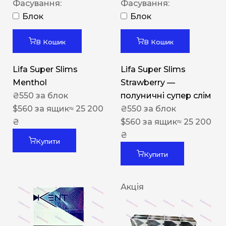
Фасування:
Фасування:
Блок
Блок
В Кошик
В Кошик
Lifa Super Slims
Lifa Super Slims
Menthol
Strawberry —
₴
550
за блок
полуничні супер слім
$
560
за ящик
≈ 25 200
₴
550
за блок
₴
$
560
за ящик
≈ 25 200
₴
Купити
Купити
Акція