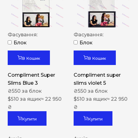
Фасування:
Фасування:
Блок
Блок
В Кошик
В Кошик
Compliment Super
Compliment super
Slims Blue 3
slims violet 5
₴
550
за блок
₴
550
за блок
$
510
за ящик
≈ 22 950
$
510
за ящик
≈ 22 950
₴
₴
Купити
Купити