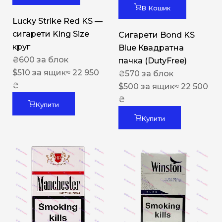
В Кошик
Lucky Strike Red KS —
сигарети King Size
Сигарети Bond KS
круг
Blue Квадратна
₴
600
за блок
пачка (DutyFree)
$
510
за ящик
≈ 22 950
₴
570
за блок
₴
$
500
за ящик
≈ 22 500
₴
Купити
Купити