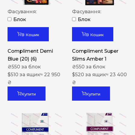
Фасування:
Фасування:
Блок
Блок
В Кошик
В Кошик
Compliment Demi
Compliment Super
Blue (20) (6)
Slims Amber 1
₴
550
за блок
₴
550
за блок
$
510
за ящик
≈ 22 950
$
520
за ящик
≈ 23 400
₴
₴
Купити
Купити