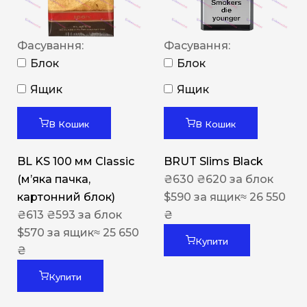
Фасування:
Фасування:
Блок
Блок
Ящик
Ящик
В Кошик
В Кошик
BL KS 100 мм Classic
BRUT Slims Black
(м’яка пачка,
₴
630
₴
620
за блок
картонний блок)
$
590
за ящик
≈ 26 550
₴
613
₴
593
за блок
₴
$
570
за ящик
≈ 25 650
Купити
₴
Купити