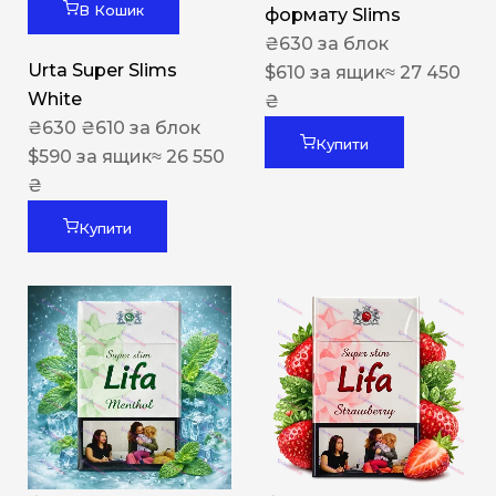
В Кошик
формату Slims
₴
630
за блок
Urta Super Slims
$
610
за ящик
≈ 27 450
White
₴
₴
630
₴
610
за блок
Купити
$
590
за ящик
≈ 26 550
₴
Купити