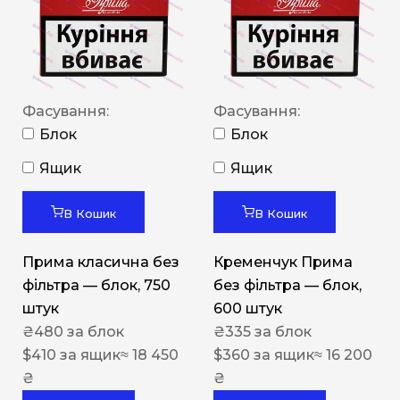
Фасування:
Фасування:
Блок
Блок
Ящик
Ящик
В Кошик
В Кошик
Прима класична без
Кременчук Прима
фільтра — блок, 750
без фільтра — блок,
штук
600 штук
₴
480
за блок
₴
335
за блок
$
410
за ящик
≈ 18 450
$
360
за ящик
≈ 16 200
₴
₴