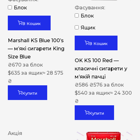
Блок
Фасування:
Блок
В Кошик
Ящик
Marshall KS Blue 100’s
В Кошик
— м’які сигарети King
Size Blue
OK KS 100 Red —
₴
670
за блок
класичні сигарети у
$
635
за ящик
≈ 28 575
м’якій пачці
₴
₴
586
₴
576
за блок
$
540
за ящик
≈ 24 300
Купити
₴
Купити
Акція