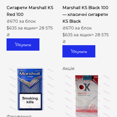
Сигарети Marshall KS
Marshall KS Black 100
Red 100
— класичні сигарети
₴
670
за блок
KS Black
$
635
за ящик
≈ 28 575
₴
670
за блок
₴
$
635
за ящик
≈ 28 575
₴
Купити
Купити
Акція
Фасування: