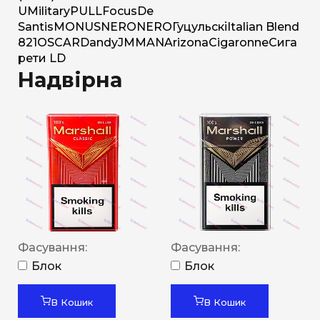
U
Military
PULL
Focus
De
Santis
MONUS
NERO
NERO
Гуцульскі
Italian Blend
821
OSCAR
Dandy
JM
MAN
Arizona
Cigaronne
Сига
рети LD
Надвірна
Фасування:
Фасування:
Блок
Блок
В Кошик
В Кошик