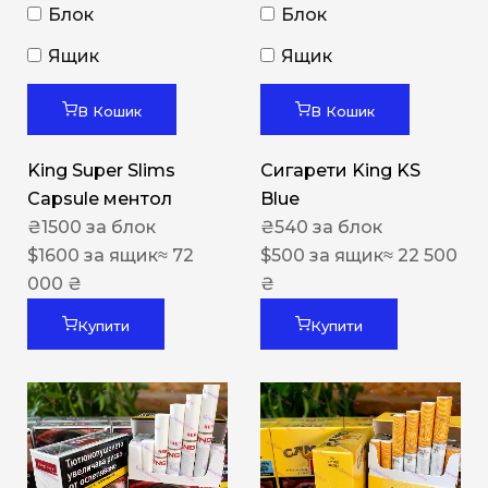
Блок
Блок
Ящик
Ящик
В Кошик
В Кошик
King Super Slims
Сигарети King KS
Capsule ментол
Blue
₴
1500
за блок
₴
540
за блок
$
1600
за ящик
≈ 72
$
500
за ящик
≈ 22 500
000 ₴
₴
Купити
Купити