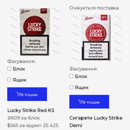
Очікується поставка
Фасування:
Блок
Фасування:
Блок
Ящик
Ящик
В Кошик
В Кошик
Lucky Strike Red KS
₴
609
за блок
Сигарети Lucky Strike
$
565
за ящик
≈ 25 425
Demi