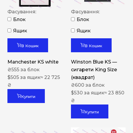
Фасування:
Фасування:
Блок
Блок
Ящик
Ящик
В Кошик
В Кошик
Manchester KS white
Winston Blue KS —
₴
555
за блок
сигарети King Size
$
505
за ящик
≈ 22 725
(квадрат)
₴
₴
600
за блок
$
530
за ящик
≈ 23 850
Купити
₴
Купити