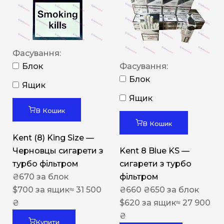
Фасування:
Блок
Фасування:
Блок
Ящик
Ящик
В Кошик
В Кошик
Kent (8) King Size —
Черновцы сигарети з
Kent 8 Blue KS —
турбо фільтром
сигарети з турбо
₴
670
за блок
фільтром
$
700
за ящик
≈ 31 500
₴
660
₴
650
за блок
₴
$
620
за ящик
≈ 27 900
₴
Купити