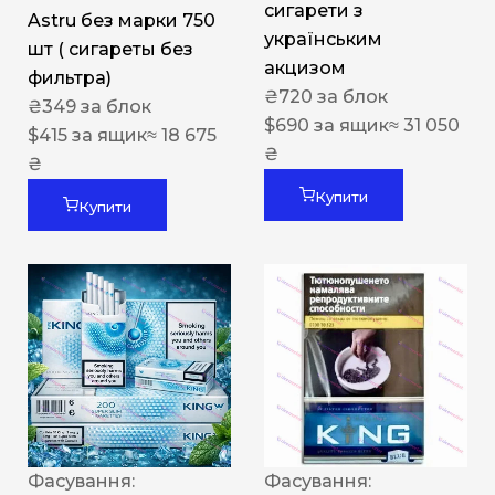
сигарети з
Astru без марки 750
українським
шт ( сигареты без
акцизом
фильтра)
₴
720
за блок
₴
349
за блок
$
690
за ящик
≈ 31 050
$
415
за ящик
≈ 18 675
₴
₴
Купити
Купити
Фасування:
Фасування: