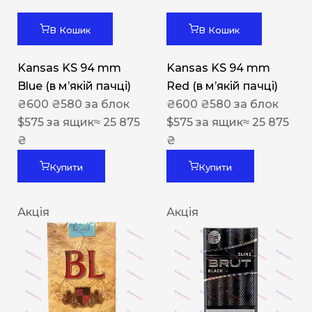
В Кошик
В Кошик
Kansas KS 94 mm
Kansas KS 94 mm
Blue (в мʼякій пачці)
Red (в мʼякій пачці)
₴
600
₴
580
за блок
₴
600
₴
580
за блок
$
575
за ящик
≈ 25 875
$
575
за ящик
≈ 25 875
₴
₴
Купити
Купити
Акція
Акція