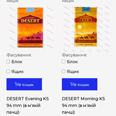
Акція
Акція
Фасування:
Фасування:
Блок
Блок
Ящик
Ящик
В Кошик
В Кошик
DESERT Evening KS
DESERT Morning KS
94 mm (в мʼякій
94 mm (в мʼякій
пачці)
пачці)