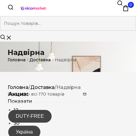
0
Надвірна
Головна
Доставка
Надвірна
/
/
Головна
/
Доставка
/
Надвірна
Акциз:
Показано всі 170 товарів
Показати
12
DUTY-FREE
15
30
Україна