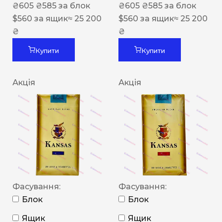
₴
605
₴
585
за блок
₴
605
₴
585
за блок
$
560
за ящик
≈ 25 200
$
560
за ящик
≈ 25 200
₴
₴
Купити
Купити
Акція
Акція
Фасування:
Фасування:
Блок
Блок
Ящик
Ящик