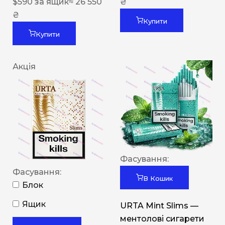
$
590
за ящик
≈ 26 550
₴
₴
Купити
Купити
Акція
Фасування:
Фасування:
В Кошик
Блок
Ящик
URTA Mint Slims —
ментолові сигарети