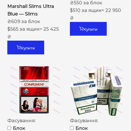
₴
550
за блок
Marshall Slims Ultra
$
510
за ящик
≈ 22 950
Blue — Slims
₴
₴
609
за блок
$
565
за ящик
≈ 25 425
Купити
₴
Купити
Фасування:
Фасування:
Блок
Блок