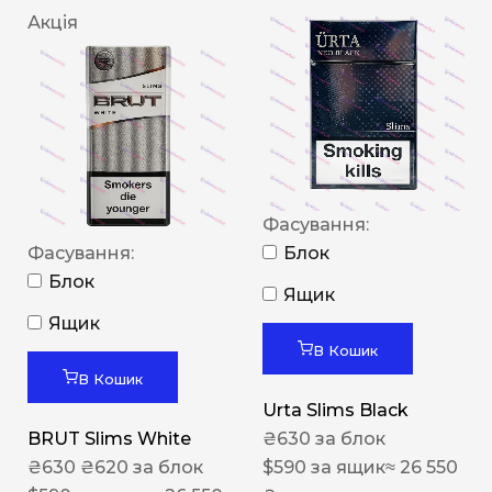
Акція
Фасування:
Фасування:
Блок
Блок
Ящик
Ящик
В Кошик
В Кошик
Urta Slims Black
BRUT Slims White
₴
630
за блок
₴
630
₴
620
за блок
$
590
за ящик
≈ 26 550