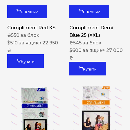
В Кошик
В Кошик
Compliment Red KS
Compliment Demi
₴
550
за блок
Blue 25 (XXL)
$
510
за ящик
≈ 22 950
₴
545
за блок
₴
$
600
за ящик
≈ 27 000
₴
Купити
Купити