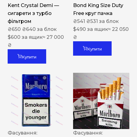
Kent Crystal Demi —
Bond King Size Duty
сигарети з турбо
Free круг пачка
фільтром
₴
541
₴
531
за блок
₴
650
₴
640
за блок
$
490
за ящик
≈ 22 050
$
600
за ящик
≈ 27 000
₴
₴
Купити
Купити
Фасування:
Фасування: