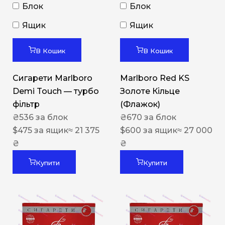
Блок
Блок
Ящик
Ящик
В Кошик
В Кошик
Сигарети Marlboro
Marlboro Red KS
Demi Touch — турбо
Золоте Кільце
фільтр
(Флажок)
₴
536
за блок
₴
670
за блок
$
475
за ящик
≈ 21 375
$
600
за ящик
≈ 27 000
₴
₴
Купити
Купити