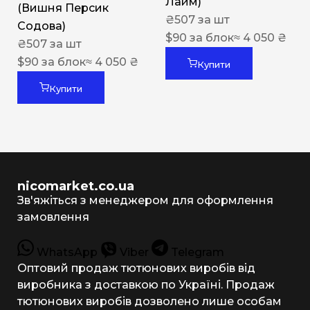
Лайм)
(Вишня Персик
₴
507
за шт
Содова)
$
90
за блок
≈ 4 050 ₴
₴
507
за шт
$
90
за блок
≈ 4 050 ₴
Купити
Купити
nicomarket.co.ua
Зв'яжіться з менеджером для оформлення
замовлення
WhatsApp
Viber
Telegram
Оптовий продаж тютюнових виробів від
виробника з доставкою по Україні. Продаж
тютюнових виробів дозволено лише особам