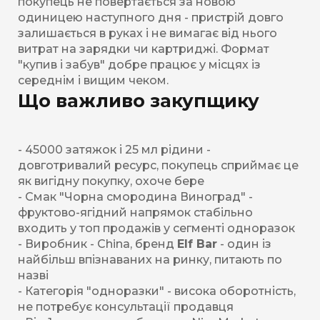
покупець не повертається за новою
одиницею наступного дня - пристрій довго
залишається в руках і не вимагає від нього
витрат на зарядки чи картриджі. Формат
"купив і забув" добре працює у місцях із
середнім і вищим чеком.
Що важливо закупщику
- 45000 затяжок і 25 мл рідини -
довготривалий ресурс, покупець сприймає це
як вигідну покупку, охоче бере
- Смак "Чорна смородина Виноград" -
фруктово-ягідний напрямок стабільно
входить у топ продажів у сегменті одноразок
- Виробник - China, бренд
Elf Bar
- один із
найбільш впізнаваних на ринку, питають по
назві
- Категорія "одноразки" - висока оборотність,
не потребує консультації продавця