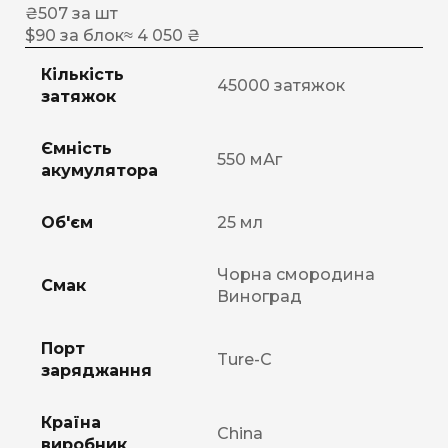
₴
507
за шт
$
90
за блок
≈ 4 050 ₴
Кількість
45000 затяжок
затяжок
Ємність
550 мАг
акумулятора
Об'єм
25 мл
Чорна смородина
Смак
Виноград
Порт
Ture-C
заряджання
Країна
China
виробник