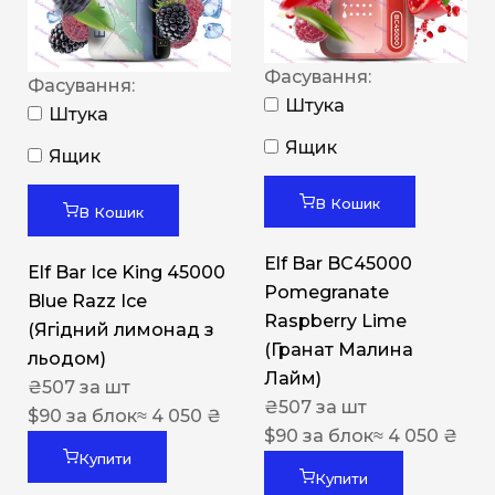
Фасування:
Фасування:
Штука
Штука
Ящик
Ящик
В Кошик
В Кошик
Elf Bar BC45000
Elf Bar Ice King 45000
Pomegranate
Blue Razz Ice
Raspberry Lime
(Ягідний лимонад з
(Гранат Малина
льодом)
Лайм)
₴
507
за шт
₴
507
за шт
$
90
за блок
≈ 4 050 ₴
$
90
за блок
≈ 4 050 ₴
Купити
Купити