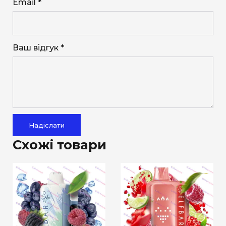
Email *
Ваш відгук *
Надіслати
Схожі товари