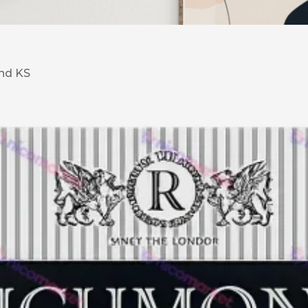
DESERT
Kansas
nd KS
Palermo
Kent
Прилуки
Winston
BOND
RICHMOND
Parliament
Lucky Strike
Прима