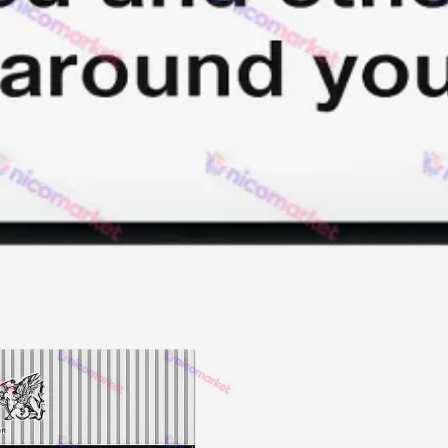
Акциз UA
Капсула (смак)
Manchester
Nistru
Leana
Montecristo
ASTRU
Military
PULL
Focus
De Santis
MONUS