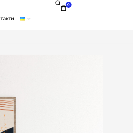
0
такти