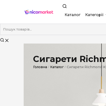
Каталог
Категорії
King Size
Demi
Super Slim
Сигарети Rich
Nano
Головна
Каталог
Сигарети Richmond K
/
/
Без фільтра
Duty-Free
Електронні
Смакові (кап