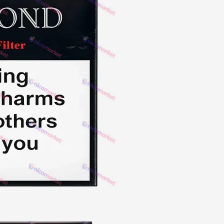
NERO
NERO
Гуцульскі
Italian Blend 821
OSCAR
Dandy
JM
MAN
Arizona
Cigaronne
Сигарети LD