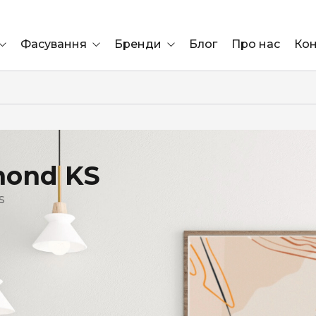
Фасування
Бренди
Блог
Про нас
Кон
Ящик
Elf Bar
Блок
Compliment
Львів
mond KS
Marshall
S
Marlboro
OK
ÜRTA
сула)
Lifa
BRUT