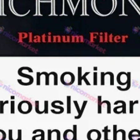
Rothmans
Camel
Monte Carlo
Sobranie
Ritm
BL
L&M
TOBACCO Lux
CHAPMAN
Frida
King
Marvel