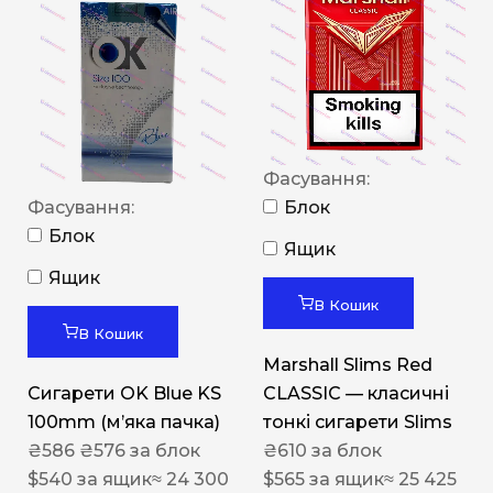
Фасування:
Фасування:
Блок
Блок
Ящик
Ящик
В Кошик
В Кошик
Marshall Slims Red
Сигарети OK Blue KS
CLASSIC — класичні
100mm (м’яка пачка)
тонкі сигарети Slims
₴
586
₴
576
за блок
₴
610
за блок
$
540
за ящик
≈ 24 300
$
565
за ящик
≈ 25 425