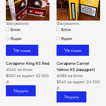
Фасування:
Фасування:
Блок
Блок
Ящик
Ящик
В Кошик
В Кошик
Сигарети King KS Red
Сигарети Camel
₴
540
за блок
Yellow KS (квадрат)
$
500
за ящик
≈ 22 500
₴
580
за блок
₴
$
540
за ящик
≈ 24 300
₴
Купити
Купити