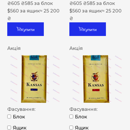
₴
605
₴
585
за блок
₴
605
₴
585
за блок
$
560
за ящик
≈ 25 200
$
560
за ящик
≈ 25 200
₴
₴
Купити
Купити
Акція
Акція
Фасування:
Фасування:
Блок
Блок
Ящик
Ящик