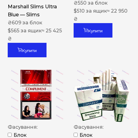
₴
550
за блок
Marshall Slims Ultra
$
510
за ящик
≈ 22 950
Blue — Slims
₴
₴
609
за блок
$
565
за ящик
≈ 25 425
Купити
₴
Купити
Фасування:
Фасування:
Блок
Блок