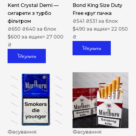
Kent Crystal Demi —
Bond King Size Duty
сигарети з турбо
Free круг пачка
фільтром
₴
541
₴
531
за блок
₴
650
₴
640
за блок
$
490
за ящик
≈ 22 050
$
600
за ящик
≈ 27 000
₴
₴
Купити
Купити
Фасування:
Фасування: