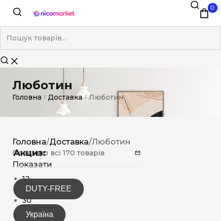
0
Люботин
Головна
Доставка
Люботин
/
/
Головна
/
Доставка
/
Люботин
Акциз:
Показано всі 170 товарів
Показати
12
DUTY-FREE
15
30
Україна