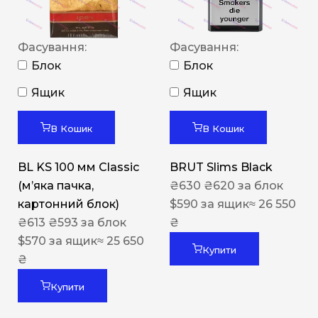
Фасування:
Фасування:
Блок
Блок
Ящик
Ящик
В Кошик
В Кошик
BL KS 100 мм Classic
BRUT Slims Black
(м’яка пачка,
₴
630
₴
620
за блок
картонний блок)
$
590
за ящик
≈ 26 550
₴
613
₴
593
за блок
₴
$
570
за ящик
≈ 25 650
Купити
₴
Купити