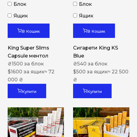
Блок
Блок
Ящик
Ящик
В Кошик
В Кошик
King Super Slims
Сигарети King KS
Capsule ментол
Blue
₴
1500
за блок
₴
540
за блок
$
1600
за ящик
≈ 72
$
500
за ящик
≈ 22 500
000 ₴
₴
Купити
Купити