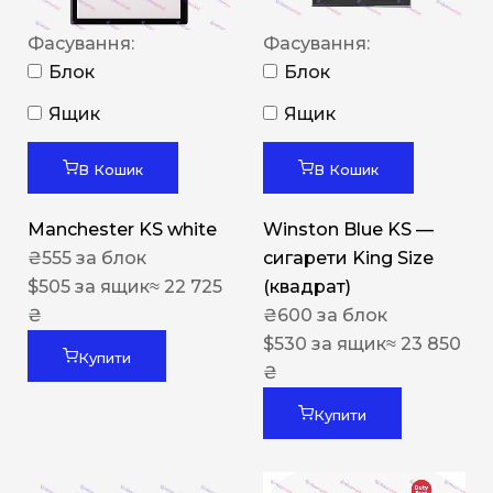
Фасування:
Фасування:
Блок
Блок
Ящик
Ящик
В Кошик
В Кошик
Manchester KS white
Winston Blue KS —
₴
555
за блок
сигарети King Size
$
505
за ящик
≈ 22 725
(квадрат)
₴
₴
600
за блок
$
530
за ящик
≈ 23 850
Купити
₴
Купити