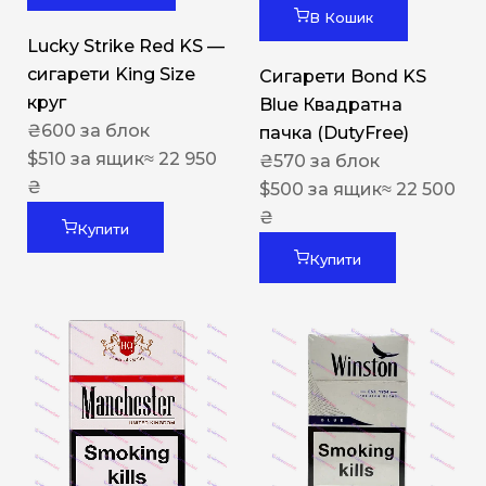
В Кошик
Lucky Strike Red KS —
сигарети King Size
Сигарети Bond KS
круг
Blue Квадратна
₴
600
за блок
пачка (DutyFree)
$
510
за ящик
≈ 22 950
₴
570
за блок
₴
$
500
за ящик
≈ 22 500
₴
Купити
Купити