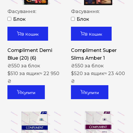
Фасування:
Фасування:
Блок
Блок
В Кошик
В Кошик
Compliment Demi
Compliment Super
Blue (20) (6)
Slims Amber 1
₴
550
за блок
₴
550
за блок
$
510
за ящик
≈ 22 950
$
520
за ящик
≈ 23 400
₴
₴
Купити
Купити