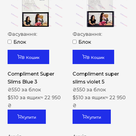
Фасування:
Фасування:
Блок
Блок
В Кошик
В Кошик
Compliment Super
Compliment super
Slims Blue 3
slims violet 5
₴
550
за блок
₴
550
за блок
$
510
за ящик
≈ 22 950
$
510
за ящик
≈ 22 950
₴
₴
Купити
Купити