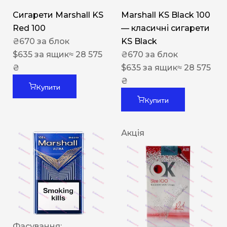
Сигарети Marshall KS
Marshall KS Black 100
Red 100
— класичні сигарети
₴
670
за блок
KS Black
$
635
за ящик
≈ 28 575
₴
670
за блок
₴
$
635
за ящик
≈ 28 575
₴
Купити
Купити
Акція
Фасування: