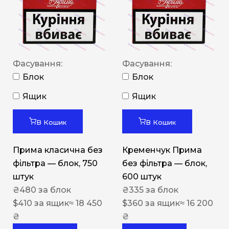
Фасування:
Фасування:
Блок
Блок
Ящик
Ящик
В Кошик
В Кошик
Прима класична без
Кременчук Прима
фільтра — блок, 750
без фільтра — блок,
штук
600 штук
₴
480
за блок
₴
335
за блок
$
410
за ящик
≈ 18 450
$
360
за ящик
≈ 16 200
₴
₴