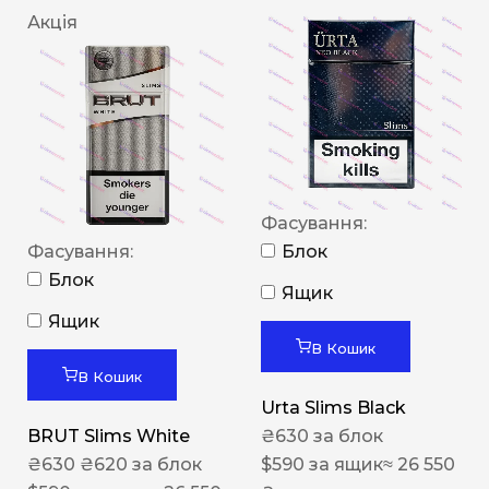
Акція
Фасування:
Фасування:
Блок
Блок
Ящик
Ящик
В Кошик
В Кошик
Urta Slims Black
BRUT Slims White
₴
630
за блок
₴
630
₴
620
за блок
$
590
за ящик
≈ 26 550