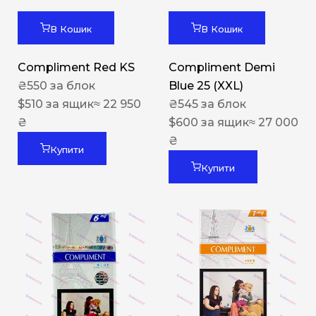
В Кошик
В Кошик
Compliment Red KS
Compliment Demi
₴
550
за блок
Blue 25 (XXL)
$
510
за ящик
≈ 22 950
₴
545
за блок
₴
$
600
за ящик
≈ 27 000
₴
Купити
Купити