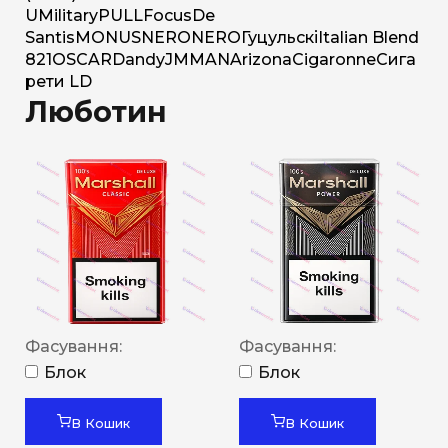
U
Military
PULL
Focus
De
Santis
MONUS
NERO
NERO
Гуцульскі
Italian Blend
821
OSCAR
Dandy
JM
MAN
Arizona
Cigaronne
Сига
рети LD
Люботин
Фасування:
Фасування:
Блок
Блок
В Кошик
В Кошик