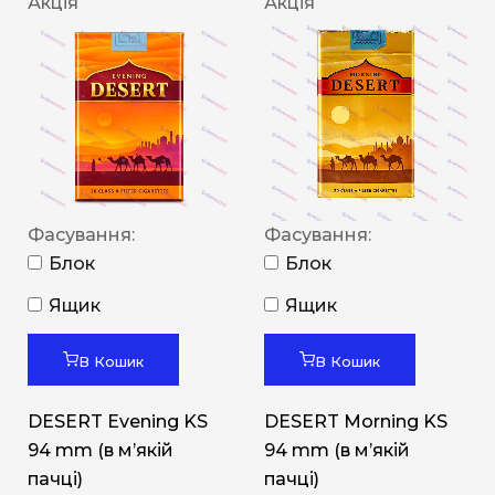
Акція
Акція
Фасування:
Фасування:
Блок
Блок
Ящик
Ящик
В Кошик
В Кошик
DESERT Evening KS
DESERT Morning KS
94 mm (в мʼякій
94 mm (в мʼякій
пачці)
пачці)