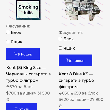
Фасування:
Блок
Фасування:
Блок
Ящик
Ящик
В Кошик
В Кошик
Kent (8) King Size —
Черновцы сигарети з
Kent 8 Blue KS —
турбо фільтром
сигарети з турбо
₴
670
за блок
фільтром
$
700
за ящик
≈ 31 500
₴
660
₴
650
за блок
₴
$
620
за ящик
≈ 27 900
₴
Купити