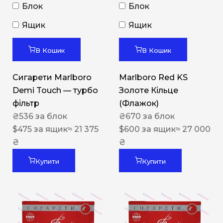
Блок
Блок
Ящик
Ящик
В Кошик
В Кошик
Сигарети Marlboro
Marlboro Red KS
Demi Touch — турбо
Золоте Кільце
фільтр
(Флажок)
₴
536
за блок
₴
670
за блок
$
475
за ящик
≈ 21 375
$
600
за ящик
≈ 27 000
₴
₴
Купити
Купити