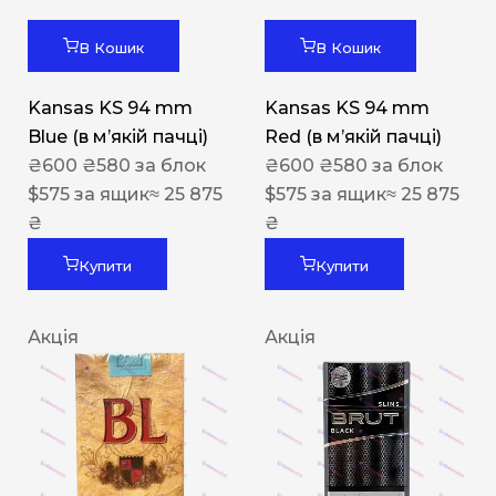
В Кошик
В Кошик
Kansas KS 94 mm
Kansas KS 94 mm
Blue (в мʼякій пачці)
Red (в мʼякій пачці)
₴
600
₴
580
за блок
₴
600
₴
580
за блок
$
575
за ящик
≈ 25 875
$
575
за ящик
≈ 25 875
₴
₴
Купити
Купити
Акція
Акція