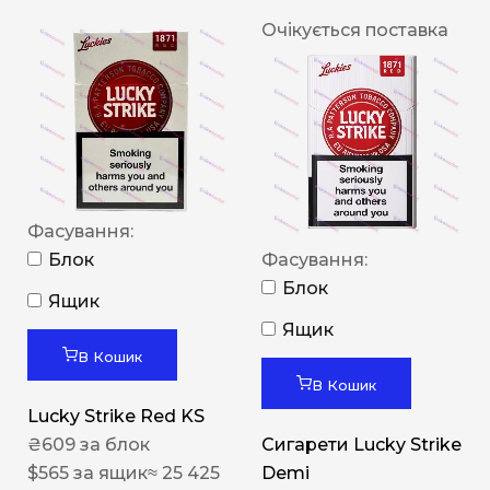
Очікується поставка
Фасування:
Блок
Фасування:
Блок
Ящик
Ящик
В Кошик
В Кошик
Lucky Strike Red KS
₴
609
за блок
Сигарети Lucky Strike
$
565
за ящик
≈ 25 425
Demi