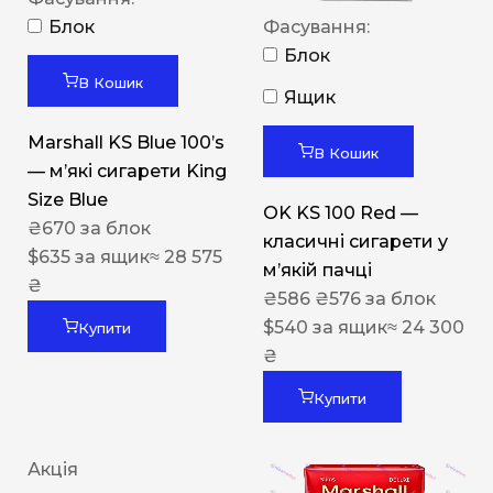
Блок
Фасування:
Блок
В Кошик
Ящик
Marshall KS Blue 100’s
В Кошик
— м’які сигарети King
Size Blue
OK KS 100 Red —
₴
670
за блок
класичні сигарети у
$
635
за ящик
≈ 28 575
м’якій пачці
₴
₴
586
₴
576
за блок
$
540
за ящик
≈ 24 300
Купити
₴
Купити
Акція