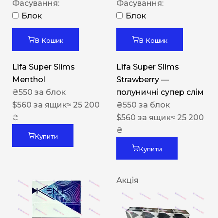
Фасування:
Фасування:
Блок
Блок
В Кошик
В Кошик
Lifa Super Slims
Lifa Super Slims
Menthol
Strawberry —
₴
550
за блок
полуничні супер слім
$
560
за ящик
≈ 25 200
₴
550
за блок
₴
$
560
за ящик
≈ 25 200
₴
Купити
Купити
Акція