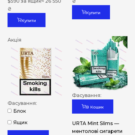
$
590
за ящик
≈ 26 550
₴
₴
Купити
Купити
Акція
Фасування:
Фасування:
В Кошик
Блок
Ящик
URTA Mint Slims —
ментолові сигарети