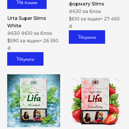
В Кошик
формату Slims
₴
630
за блок
Urta Super Slims
$
610
за ящик
≈ 27 450
White
₴
₴
630
₴
610
за блок
Купити
$
590
за ящик
≈ 26 550
₴
Купити