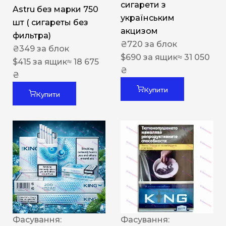
сигарети з
Astru без марки 750
українським
шт ( сигареты без
акцизом
фильтра)
₴
720
за блок
₴
349
за блок
$
690
за ящик
≈ 31 050
$
415
за ящик
≈ 18 675
₴
₴
Купити
Купити
Фасування:
Фасування: