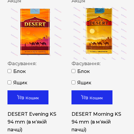
Акція
Акція
Фасування:
Фасування:
Блок
Блок
Ящик
Ящик
В Кошик
В Кошик
DESERT Evening KS
DESERT Morning KS
94 mm (в мʼякій
94 mm (в мʼякій
пачці)
пачці)