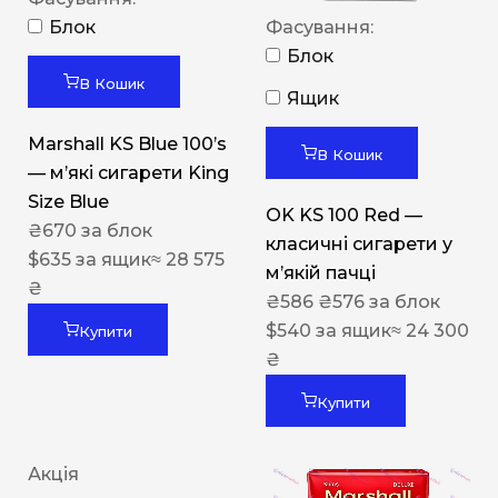
Блок
Фасування:
Блок
В Кошик
Ящик
Marshall KS Blue 100’s
В Кошик
— м’які сигарети King
Size Blue
OK KS 100 Red —
₴
670
за блок
класичні сигарети у
$
635
за ящик
≈ 28 575
м’якій пачці
₴
₴
586
₴
576
за блок
$
540
за ящик
≈ 24 300
Купити
₴
Купити
Акція