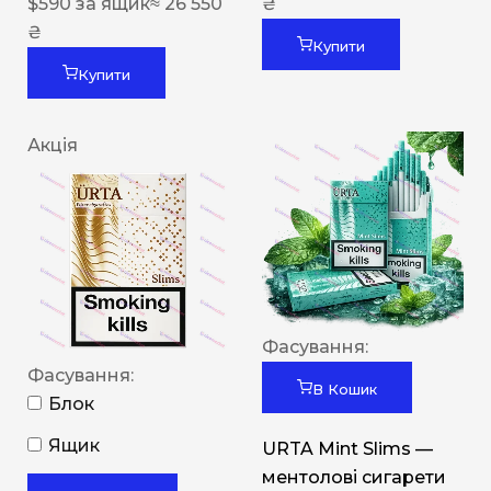
$
590
за ящик
≈ 26 550
₴
₴
Купити
Купити
Акція
Фасування:
Фасування:
В Кошик
Блок
Ящик
URTA Mint Slims —
ментолові сигарети