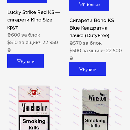
В Кошик
Lucky Strike Red KS —
сигарети King Size
Сигарети Bond KS
круг
Blue Квадратна
₴
600
за блок
пачка (DutyFree)
$
510
за ящик
≈ 22 950
₴
570
за блок
₴
$
500
за ящик
≈ 22 500
₴
Купити
Купити