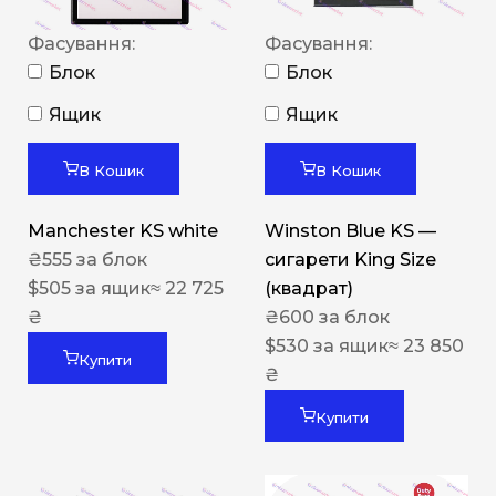
Фасування:
Фасування:
Блок
Блок
Ящик
Ящик
В Кошик
В Кошик
Manchester KS white
Winston Blue KS —
₴
555
за блок
сигарети King Size
$
505
за ящик
≈ 22 725
(квадрат)
₴
₴
600
за блок
$
530
за ящик
≈ 23 850
Купити
₴
Купити