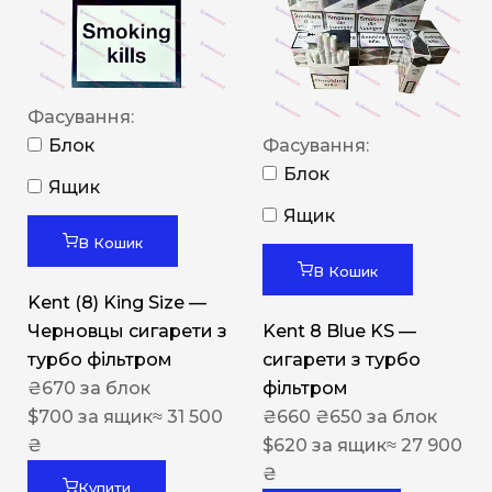
Фасування:
Блок
Фасування:
Блок
Ящик
Ящик
В Кошик
В Кошик
Kent (8) King Size —
Черновцы сигарети з
Kent 8 Blue KS —
турбо фільтром
сигарети з турбо
₴
670
за блок
фільтром
$
700
за ящик
≈ 31 500
₴
660
₴
650
за блок
₴
$
620
за ящик
≈ 27 900
₴
Купити