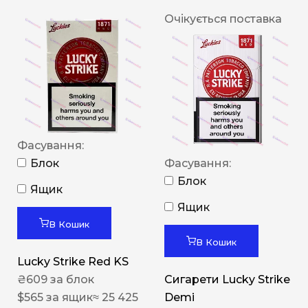
Очікується поставка
Фасування:
Блок
Фасування:
Блок
Ящик
Ящик
В Кошик
В Кошик
Lucky Strike Red KS
₴
609
за блок
Сигарети Lucky Strike
$
565
за ящик
≈ 25 425
Demi