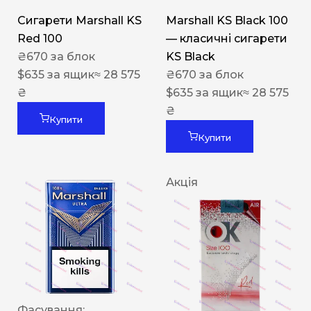
Сигарети Marshall KS
Marshall KS Black 100
Red 100
— класичні сигарети
₴
670
за блок
KS Black
$
635
за ящик
≈ 28 575
₴
670
за блок
₴
$
635
за ящик
≈ 28 575
₴
Купити
Купити
Акція
Фасування: