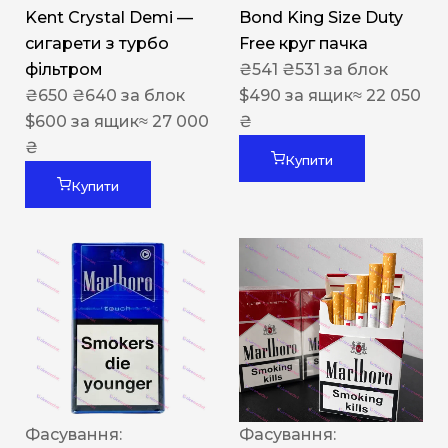
Kent Crystal Demi —
Bond King Size Duty
сигарети з турбо
Free круг пачка
фільтром
₴
541
₴
531
за блок
₴
650
₴
640
за блок
$
490
за ящик
≈ 22 050
$
600
за ящик
≈ 27 000
₴
₴
Купити
Купити
Фасування:
Фасування: