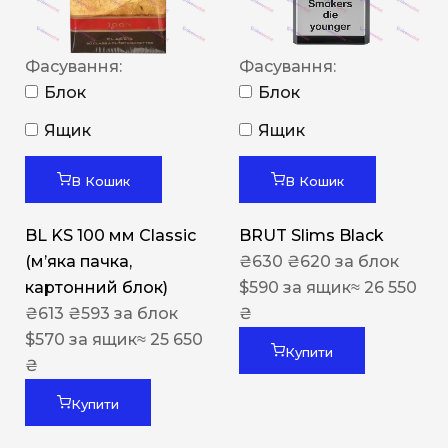
Фасування:
Фасування:
Блок
Блок
Ящик
Ящик
В Кошик
В Кошик
BL KS 100 мм Classic
BRUT Slims Black
(м’яка пачка,
₴
630
₴
620
за блок
картонний блок)
$
590
за ящик
≈ 26 550
₴
613
₴
593
за блок
₴
$
570
за ящик
≈ 25 650
Купити
₴
Купити