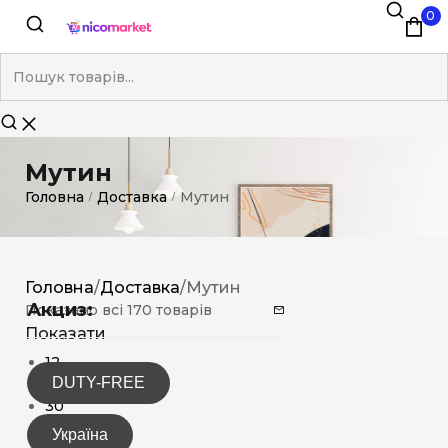
0
Мутин
Головна
Доставка
Мутин
/
/
Головна
/
Доставка
/
Мутин
Акциз:
Показано всі 170 товарів
Показати
12
DUTY-FREE
15
30
Україна