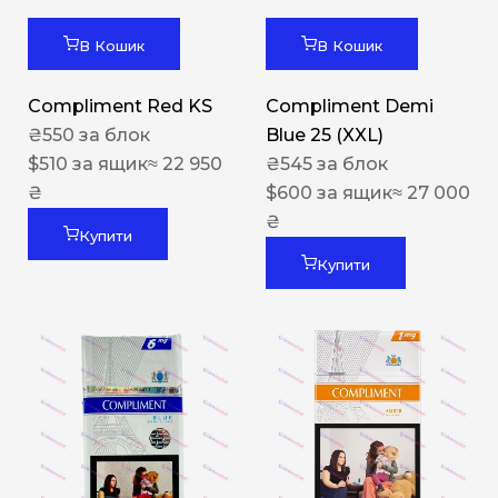
В Кошик
В Кошик
Compliment Red KS
Compliment Demi
₴
550
за блок
Blue 25 (XXL)
$
510
за ящик
≈ 22 950
₴
545
за блок
₴
$
600
за ящик
≈ 27 000
₴
Купити
Купити