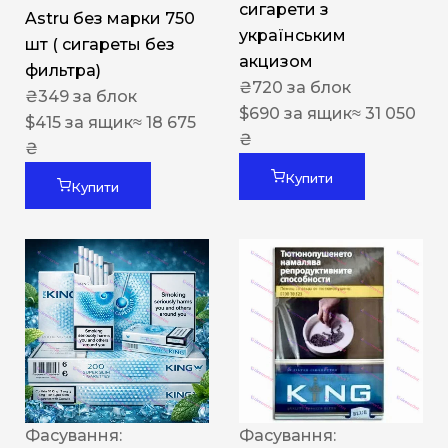
сигарети з
Astru без марки 750
українським
шт ( сигареты без
акцизом
фильтра)
₴
720
за блок
₴
349
за блок
$
690
за ящик
≈ 31 050
$
415
за ящик
≈ 18 675
₴
₴
Купити
Купити
Фасування:
Фасування: