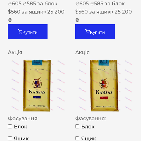
₴
605
₴
585
за блок
₴
605
₴
585
за блок
$
560
за ящик
≈ 25 200
$
560
за ящик
≈ 25 200
₴
₴
Купити
Купити
Акція
Акція
Фасування:
Фасування:
Блок
Блок
Ящик
Ящик