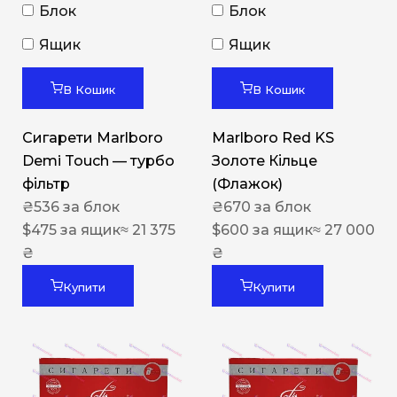
Блок
Блок
Ящик
Ящик
В Кошик
В Кошик
Сигарети Marlboro
Marlboro Red KS
Demi Touch — турбо
Золоте Кільце
фільтр
(Флажок)
₴
536
за блок
₴
670
за блок
$
475
за ящик
≈ 21 375
$
600
за ящик
≈ 27 000
₴
₴
Купити
Купити