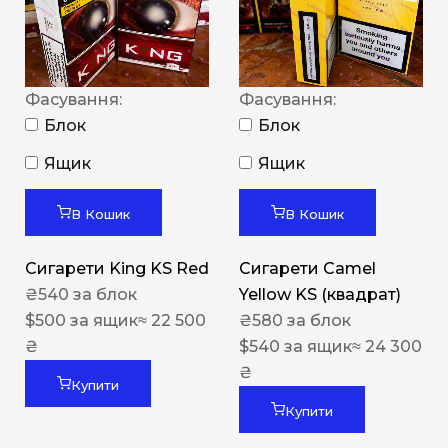
Фасування:
Фасування:
Блок
Блок
Ящик
Ящик
В Кошик
В Кошик
Сигарети King KS Red
Сигарети Camel
₴
540
за блок
Yellow KS (квадрат)
$
500
за ящик
≈ 22 500
₴
580
за блок
₴
$
540
за ящик
≈ 24 300
₴
Купити
Купити