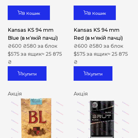
В Кошик
В Кошик
Kansas KS 94 mm
Kansas KS 94 mm
Blue (в мʼякій пачці)
Red (в мʼякій пачці)
₴
600
₴
580
за блок
₴
600
₴
580
за блок
$
575
за ящик
≈ 25 875
$
575
за ящик
≈ 25 875
₴
₴
Купити
Купити
Акція
Акція