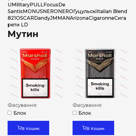
U
Military
PULL
Focus
De
Santis
MONUS
NERO
NERO
Гуцульскі
Italian Blend
821
OSCAR
Dandy
JM
MAN
Arizona
Cigaronne
Сига
рети LD
Мутин
Фасування:
Фасування:
Блок
Блок
В Кошик
В Кошик