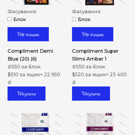
Фасування:
Фасування:
Блок
Блок
В Кошик
В Кошик
Compliment Demi
Compliment Super
Blue (20) (6)
Slims Amber 1
₴
550
за блок
₴
550
за блок
$
510
за ящик
≈ 22 950
$
520
за ящик
≈ 23 400
₴
₴
Купити
Купити