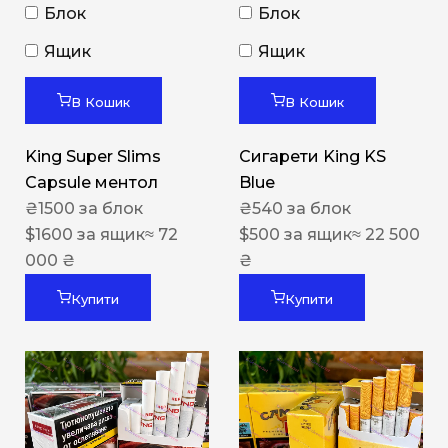
Блок
Блок
Ящик
Ящик
В Кошик
В Кошик
King Super Slims
Сигарети King KS
Capsule ментол
Blue
₴
1500
за блок
₴
540
за блок
$
1600
за ящик
≈ 72
$
500
за ящик
≈ 22 500
000 ₴
₴
Купити
Купити