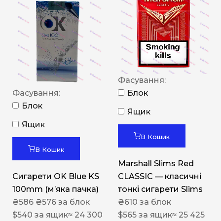
Фасування:
Фасування:
Блок
Блок
Ящик
Ящик
В Кошик
В Кошик
Marshall Slims Red
Сигарети OK Blue KS
CLASSIC — класичні
100mm (м’яка пачка)
тонкі сигарети Slims
₴
586
₴
576
за блок
₴
610
за блок
$
540
за ящик
≈ 24 300
$
565
за ящик
≈ 25 425