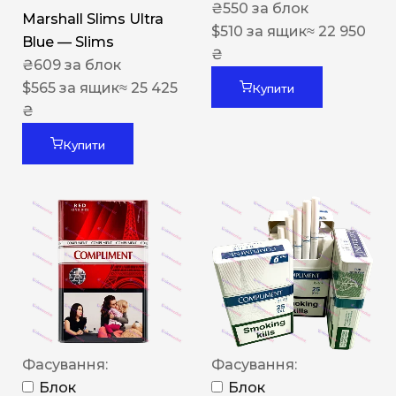
₴
550
за блок
Marshall Slims Ultra
$
510
за ящик
≈ 22 950
Blue — Slims
₴
₴
609
за блок
$
565
за ящик
≈ 25 425
Купити
₴
Купити
Фасування:
Фасування:
Блок
Блок