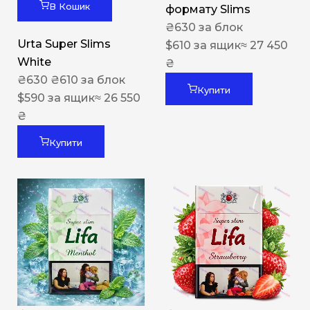
В Кошик
формату Slims
₴
630
за блок
Urta Super Slims
$
610
за ящик
≈ 27 450
White
₴
₴
630
₴
610
за блок
Купити
$
590
за ящик
≈ 26 550
₴
Купити