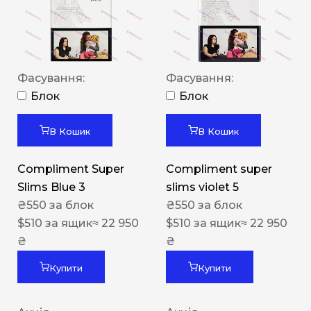
Фасування:
Фасування:
Блок
Блок
В Кошик
В Кошик
Compliment Super
Compliment super
Slims Blue 3
slims violet 5
₴
550
за блок
₴
550
за блок
$
510
за ящик
≈ 22 950
$
510
за ящик
≈ 22 950
₴
₴
Купити
Купити