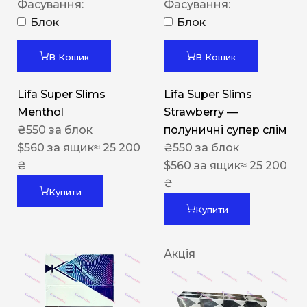
Фасування:
Фасування:
Блок
Блок
В Кошик
В Кошик
Lifa Super Slims
Lifa Super Slims
Menthol
Strawberry —
₴
550
за блок
полуничні супер слім
$
560
за ящик
≈ 25 200
₴
550
за блок
₴
$
560
за ящик
≈ 25 200
₴
Купити
Купити
Акція