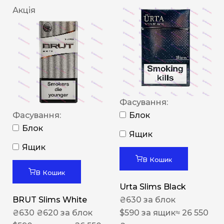
Акція
Фасування:
Фасування:
Блок
Блок
Ящик
Ящик
В Кошик
В Кошик
Urta Slims Black
BRUT Slims White
₴
630
за блок
₴
630
₴
620
за блок
$
590
за ящик
≈ 26 550