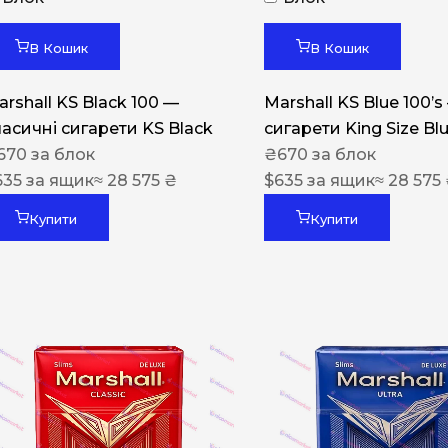
Акциз UA
Капсула (смак)
В Кошик
В Кошик
Manchester
arshall KS Black 100 —
Marshall KS Blue 100’s
Nistru
ласичні сигарети KS Black
сигарети King Size Bl
670
за блок
₴
670
за блок
Leana
635
за ящик
≈ 28 575 ₴
$
635
за ящик
≈ 28 575
Montecristo
Купити
Купити
ASTRU
Military
PULL
Focus
De Santis
MONUS