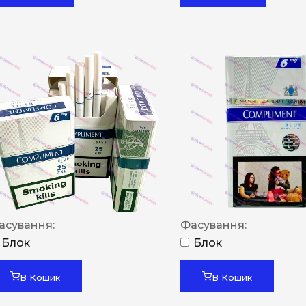
асування:
Фасування:
Блок
Блок
В Кошик
В Кошик