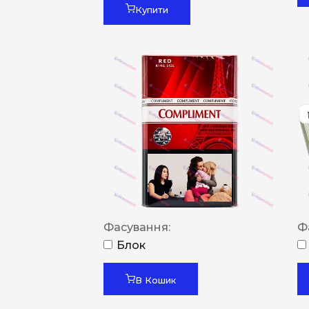
Купити
Фасування:
Ф
Блок
В Кошик