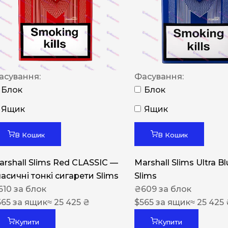
NERO
NERO
Гуцульскі
Italian Blend 821
асування:
Фасування:
OSCAR
Блок
Блок
Dandy
Ящик
Ящик
JM
В Кошик
В Кошик
MAN
arshall Slims Red CLASSIC —
Marshall Slims Ultra B
Arizona
ласичні тонкі сигарети Slims
Slims
Cigaronne
610
за блок
₴
609
за блок
565
за ящик
≈ 25 425 ₴
Сигарети LD
$
565
за ящик
≈ 25 425
Купити
Купити