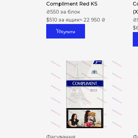
Compliment Red KS
C
₴
550
за блок
(
$
510
за ящик
≈ 22 950 ₴
₴
$
Купити
Фасування:
Ф