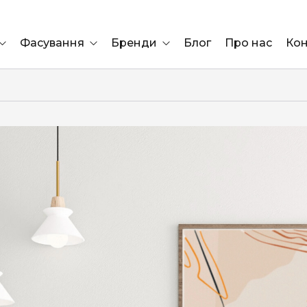
Фасування
Бренди
Блог
Про нас
Кон
Ящик
Elf Bar
Блок
Compliment
Львів
Marshall
Marlboro
OK
ÜRTA
сула)
Lifa
BRUT