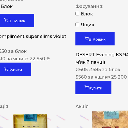
Блок
Фасування:
Блок
В Кошик
Ящик
ompliment super slims violet
В Кошик
550
за блок
DESERT Evening KS 9
510
за ящик
≈ 22 950 ₴
мʼякій пачці)
₴
605
₴
585
за блок
Купити
$
560
за ящик
≈ 25 200
Купити
кція
Акція