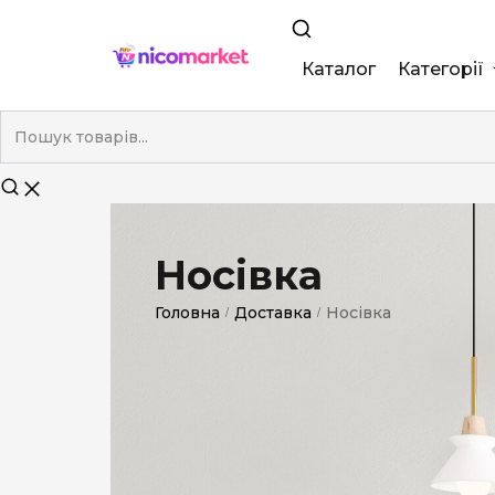
Каталог
Категорії
King Size
Demi
Super Slim
Носівка
Nano
Головна
Доставка
Носівка
/
/
Без фільтра
Duty-Free
Електронні
Смакові (кап