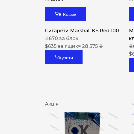
В Кошик
Сигарети Marshall KS Red 100
M
₴
670
за блок
к
$
635
за ящик
≈ 28 575 ₴
₴
$
Купити
Акція