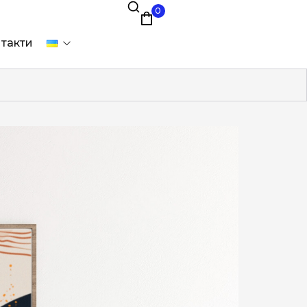
0
такти