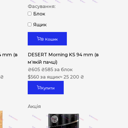
Фасування:
Блок
Ящик
В Кошик
4 mm (в
DESERT Morning KS 94 mm (в
мʼякій пачці)
₴
605
₴
585
за блок
 ₴
$
560
за ящик
≈ 25 200 ₴
Купити
Акція