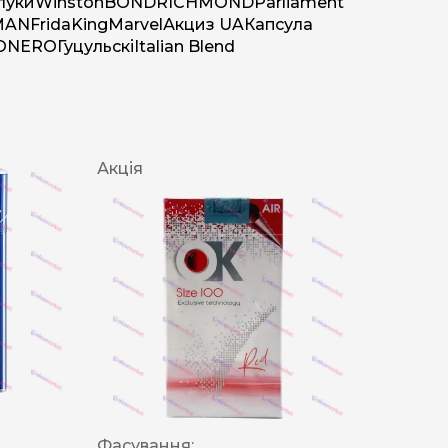
луки
Winston
BOND
RICHMOND
Parliament
MAN
Frida
King
Marvel
Акциз UA
Капсула
O
NERO
Гуцульскі
Italian Blend
Акція
Фасування: