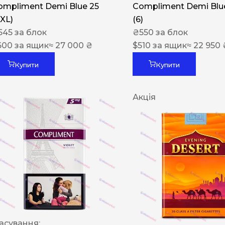
ompliment Demi Blue 25
Compliment Demi Blue
XXL)
(6)
545
за блок
₴
550
за блок
600
за ящик
≈ 27 000 ₴
$
510
за ящик
≈ 22 950 
Купити
Купити
Акція
асування: