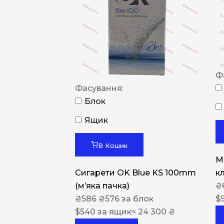
Ф
Фасування:
Блок
Ящик
В Кошик
M
Сигарети OK Blue KS 100mm
к
(м’яка пачка)
₴
₴
586
₴
576
за блок
$
$
540
за ящик
≈ 24 300 ₴