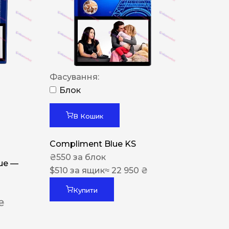
Фасування:
Блок
В Кошик
Compliment Blue KS
₴
550
за блок
lue —
$
510
за ящик
≈ 22 950 ₴
Купити
 ₴