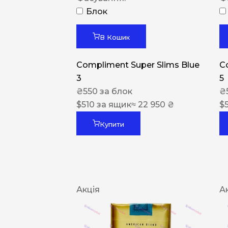
Блок
В Кошик
Compliment Super Slims Blue
C
3
5
₴
550
за блок
₴
$
510
за ящик
≈ 22 950 ₴
$
Купити
Акція
А