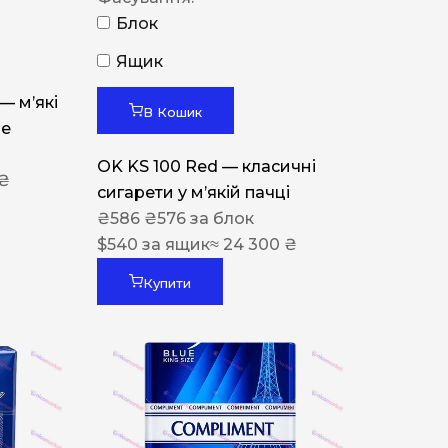
Блок
Ящик
 — м’які
В Кошик
ue
OK KS 100 Red — класичні
 ₴
сигарети у м’якій пачці
₴
586
₴
576
за блок
$
540
за ящик
≈ 24 300 ₴
Купити