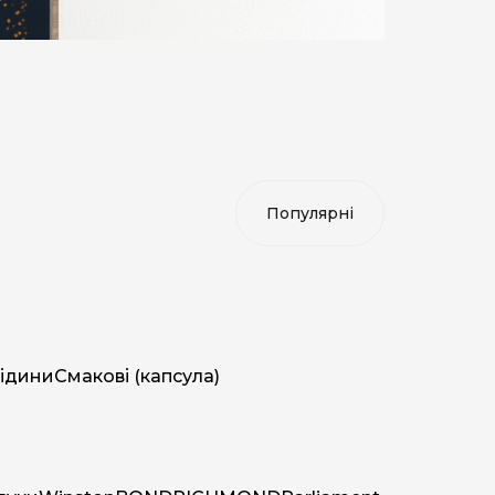
ідини
Смакові (капсула)