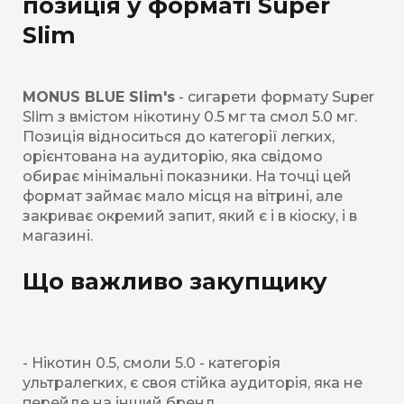
позиція у форматі Super
Slim
MONUS BLUE Slim's
- сигарети формату Super
Slim з вмістом нікотину 0.5 мг та смол 5.0 мг.
Позиція відноситься до категорії легких,
орієнтована на аудиторію, яка свідомо
обирає мінімальні показники. На точці цей
формат займає мало місця на вітрині, але
закриває окремий запит, який є і в кіоску, і в
магазині.
Що важливо закупщику
- Нікотин 0.5, смоли 5.0 - категорія
ультралегких, є своя стійка аудиторія, яка не
перейде на інший бренд