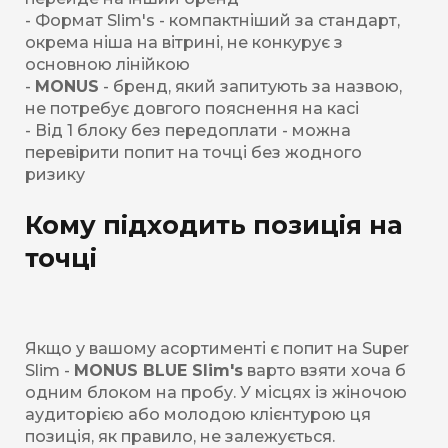
- Формат Slim's - компактніший за стандарт,
окрема ніша на вітрині, не конкурує з
основною лінійкою
-
MONUS
- бренд, який запитують за назвою,
не потребує довгого пояснення на касі
- Від 1 блоку без передоплати - можна
перевірити попит на точці без жодного
ризику
Кому підходить позиція на
точці
Якщо у вашому асортименті є попит на Super
Slim -
MONUS BLUE Slim's
варто взяти хоча б
одним блоком на пробу. У місцях із жіночою
аудиторією або молодою клієнтурою ця
позиція, як правило, не залежується.