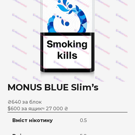
MONUS BLUE Slim’s
₴
640
за блок
$
600
за ящик
≈ 27 000 ₴
Вміст нікотину
0.5