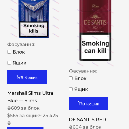
Фасування:
Блок
Ящик
Фасування:
В Кошик
Блок
Ящик
Marshall Slims Ultra
Blue — Slims
В Кошик
₴
609
за блок
$
565
за ящик
≈ 25 425
DE SANTIS RED
₴
₴
604
за блок