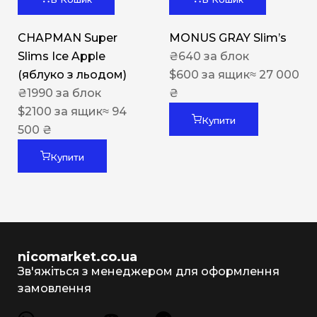
CHAPMAN Super
MONUS GRAY Slim’s
Slims Ice Apple
₴
640
за блок
(яблуко з льодом)
$
600
за ящик
≈ 27 000
₴
1990
за блок
₴
$
2100
за ящик
≈ 94
Купити
500 ₴
Купити
nicomarket.co.ua
Зв'яжіться з менеджером для оформлення
замовлення