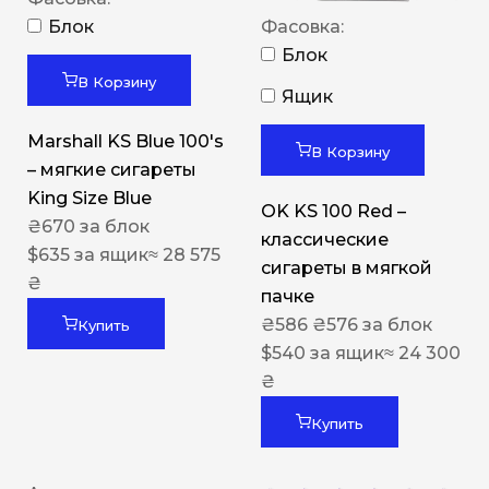
Блок
Фасовка:
Блок
В Корзину
Ящик
Marshall KS Blue 100's
В Корзину
– мягкие сигареты
King Size Blue
OK KS 100 Red –
₴
670
за блок
классические
$
635
за ящик
≈ 28 575
сигареты в мягкой
₴
пачке
₴
586
₴
576
за блок
Купить
$
540
за ящик
≈ 24 300
₴
Купить