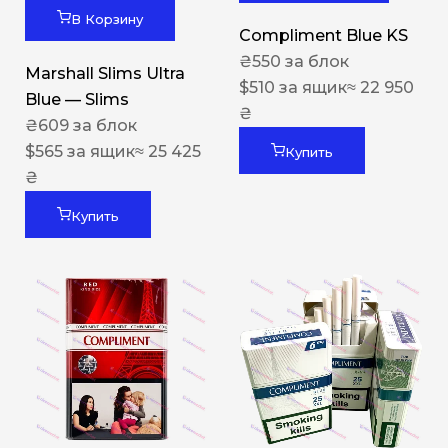
В Корзину
Compliment Blue KS
₴
550
за блок
Marshall Slims Ultra
$
510
за ящик
≈ 22 950
Blue — Slims
₴
₴
609
за блок
$
565
за ящик
≈ 25 425
Купить
₴
Купить