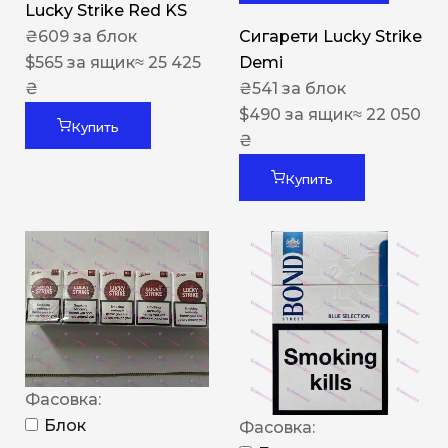
Lucky Strike Red KS
₴
609
за блок
Сигарети Lucky Strike
$
565
за ящик
≈ 25 425
Demi
₴
₴
541
за блок
$
490
за ящик
≈ 22 050
Купить
₴
Купить
Фасовка:
Блок
Фасовка: