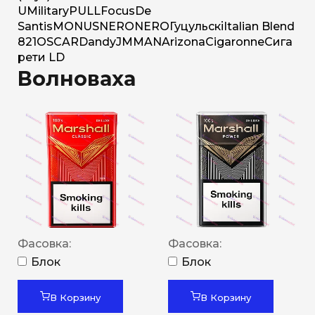
U
Military
PULL
Focus
De
Santis
MONUS
NERO
NERO
Гуцульскі
Italian Blend
821
OSCAR
Dandy
JM
MAN
Arizona
Cigaronne
Сига
рети LD
Волноваха
Фасовка:
Фасовка:
Блок
Блок
В Корзину
В Корзину