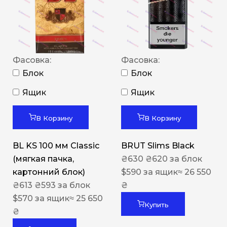
Фасовка:
Фасовка:
Блок
Блок
Ящик
Ящик
В Корзину
В Корзину
BL KS 100 мм Classic
BRUT Slims Black
(мягкая пачка,
₴
630
₴
620
за блок
картонний блок)
$
590
за ящик
≈ 26 550
₴
613
₴
593
за блок
₴
$
570
за ящик
≈ 25 650
Купить
₴