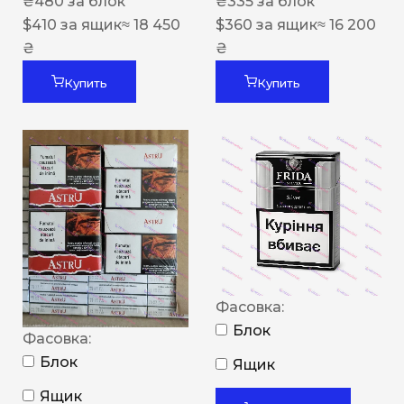
₴
480
за блок
₴
335
за блок
$
410
за ящик
≈ 18 450
$
360
за ящик
≈ 16 200
₴
₴
Купить
Купить
Фасовка:
Блок
Фасовка:
Блок
Ящик
Ящик