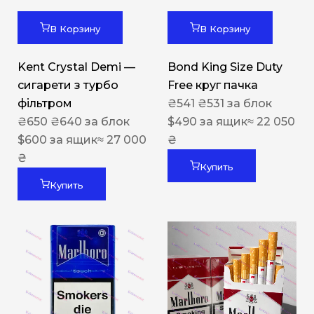
В Корзину
В Корзину
Kent Crystal Demi —
Bond King Size Duty
сигарети з турбо
Free круг пачка
фільтром
₴
541
₴
531
за блок
₴
650
₴
640
за блок
$
490
за ящик
≈ 22 050
$
600
за ящик
≈ 27 000
₴
₴
Купить
Купить