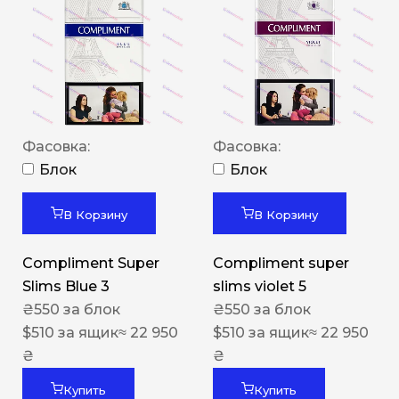
Фасовка:
Фасовка:
Блок
Блок
В Корзину
В Корзину
Compliment Super
Compliment super
Slims Blue 3
slims violet 5
₴
550
за блок
₴
550
за блок
$
510
за ящик
≈ 22 950
$
510
за ящик
≈ 22 950
₴
₴
Купить
Купить