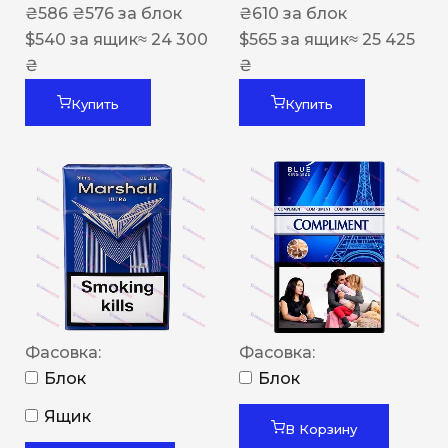
₴
586
₴
576
за блок
₴
610
за блок
$
540
за ящик
≈ 24 300
$
565
за ящик
≈ 25 425
₴
₴
Купить
Купить
Фасовка:
Фасовка:
Блок
Блок
Ящик
В Корзину