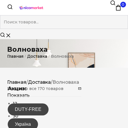
0
Волноваха
Главная
Доставка
Волноваха
/
/
Главная
/
Доставка
/
Волноваха
Акциз:
Показано все 170 товаров
Показать
12
DUTY-FREE
15
30
Україна