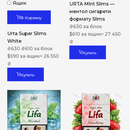
Ящик
URTA Mint Slims —
ментол сигарети
В Корзину
формату Slims
₴
630
за блок
Urta Super Slims
$
610
за ящик
≈ 27 450
White
₴
₴
630
₴
610
за блок
Купить
$
590
за ящик
≈ 26 550
₴
Купить