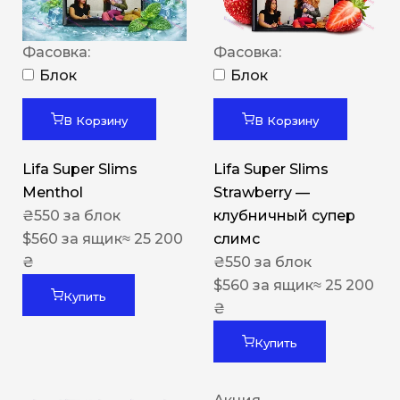
Фасовка:
Фасовка:
Блок
Блок
В Корзину
В Корзину
Lifa Super Slims
Lifa Super Slims
Menthol
Strawberry —
₴
550
за блок
клубничный супер
$
560
за ящик
≈ 25 200
слимс
₴
₴
550
за блок
$
560
за ящик
≈ 25 200
Купить
₴
Купить