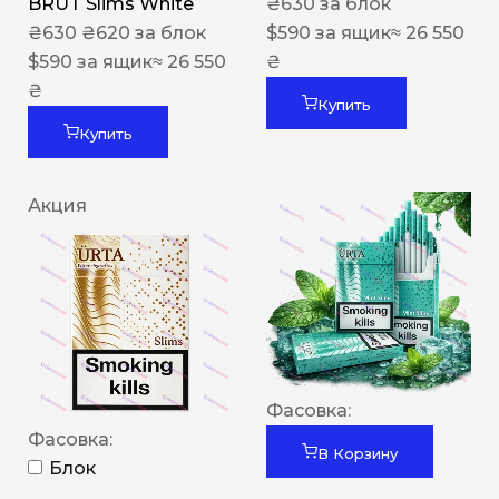
BRUT Slims White
₴
630
за блок
₴
630
₴
620
за блок
$
590
за ящик
≈ 26 550
$
590
за ящик
≈ 26 550
₴
₴
Купить
Купить
Акция
Фасовка:
Фасовка:
В Корзину
Блок