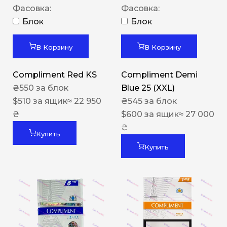
Фасовка:
Фасовка:
Блок
Блок
В Корзину
В Корзину
Compliment Red KS
Compliment Demi
₴
550
за блок
Blue 25 (XXL)
$
510
за ящик
≈ 22 950
₴
545
за блок
₴
$
600
за ящик
≈ 27 000
₴
Купить
Купить