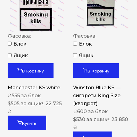
Фасовка:
Фасовка:
Блок
Блок
Ящик
Ящик
В Корзину
В Корзину
Manchester KS white
Winston Blue KS —
₴
555
за блок
сигарети King Size
$
505
за ящик
≈ 22 725
(квадрат)
₴
₴
600
за блок
$
530
за ящик
≈ 23 850
Купить
₴