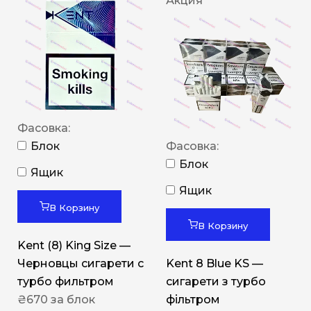
Акция
Фасовка:
Блок
Фасовка:
Блок
Ящик
Ящик
В Корзину
В Корзину
Kent (8) King Size —
Черновцы сигарети с
Kent 8 Blue KS —
турбо фильтром
сигарети з турбо
₴
670
за блок
фільтром