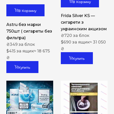
В Корзину
В Корзину
Frida Silver KS —
сигарети з
Astru без марки
украинским акцизом
750шт ( сигареты без
₴
720
за блок
фильтра)
$
690
за ящик
≈ 31 050
₴
349
за блок
₴
$
415
за ящик
≈ 18 675
₴
Купить
Купить