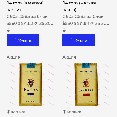
94 mm (в мягкой
94 mm (мягкая
пачки)
пачка)
₴
605
₴
585
за блок
₴
605
₴
585
за блок
$
560
за ящик
≈ 25 200
$
560
за ящик
≈ 25 200
₴
₴
Купить
Купить
Акция
Акция
Фасовка:
Фасовка: