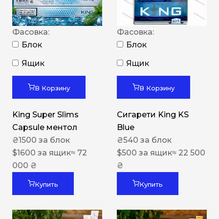
Фасовка:
Фасовка:
Блок
Блок
Ящик
Ящик
В Корзину
В Корзину
King Super Slims
Сигарети King KS
Capsule ментол
Blue
₴
1500
за блок
₴
540
за блок
$
1600
за ящик
≈ 72
$
500
за ящик
≈ 22 500
000 ₴
₴
Купить
Купить