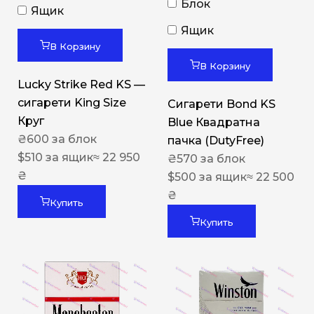
Блок
Ящик
Ящик
В Корзину
В Корзину
Lucky Strike Red KS —
сигарети King Size
Сигарети Bond KS
Круг
Blue Квадратна
₴
600
за блок
пачка (DutyFree)
$
510
за ящик
≈ 22 950
₴
570
за блок
₴
$
500
за ящик
≈ 22 500
₴
Купить
Купить