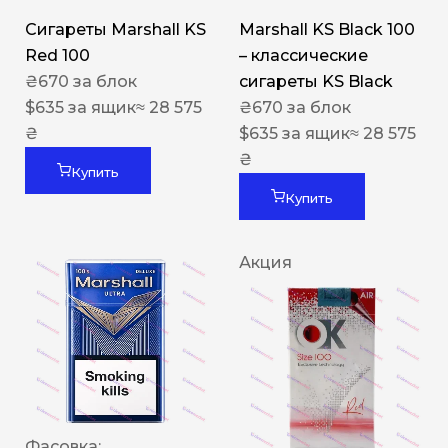
Сигареты Marshall KS
Marshall KS Black 100
Red 100
– классические
₴
670
за блок
сигареты KS Black
$
635
за ящик
≈ 28 575
₴
670
за блок
₴
$
635
за ящик
≈ 28 575
₴
Купить
Купить
Акция
Фасовка: