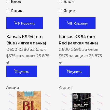
Блок
Блок
Ящик
Ящик
В Корзину
В Корзину
Kansas KS 94 mm
Kansas KS 94 mm
Blue (мягкая пачка)
Red (мягкая пачка)
₴
600
₴
580
за блок
₴
600
₴
580
за блок
$
575
за ящик
≈ 25 875
$
575
за ящик
≈ 25 875
₴
₴
Купить
Купить
Акция
Акция