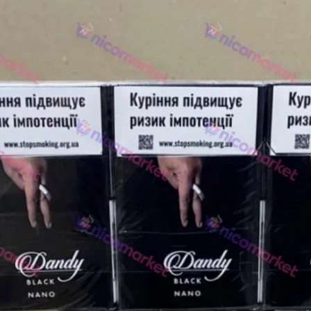
NERO
NERO
Гуцульскі
Italian Blend 821
OSCAR
Dandy
JM
MAN
Arizona
Cigaronne
Сигарети LD