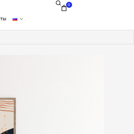
0
кты