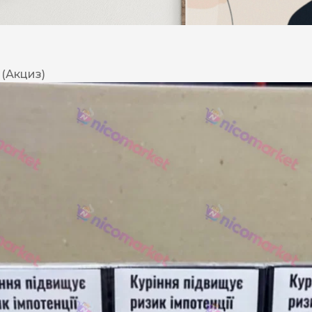
DESERT
Kansas
 (Акциз)
Palermo
Kent
Прилуки
Winston
BOND
RICHMOND
Parliament
Lucky Strike
Прима