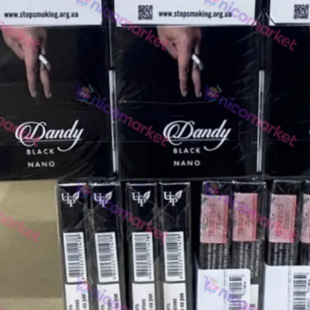
Rothmans
Camel
Monte Carlo
Sobranie
Ritm
BL
L&M
TOBACCO Lux
CHAPMAN
Frida
King
Marvel