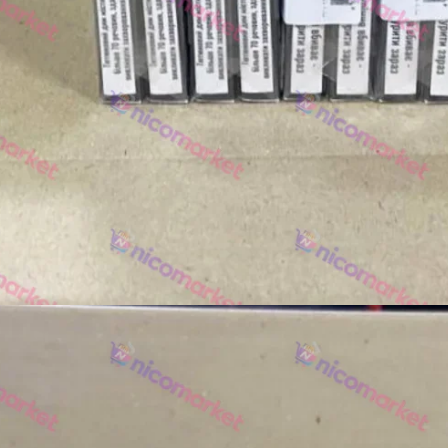
Акциз UA
Капсула (вкус)
Manchester
Nistru
Leana
Montecristo
ASTRU
Military
PULL
Focus
De Santis
MONUS