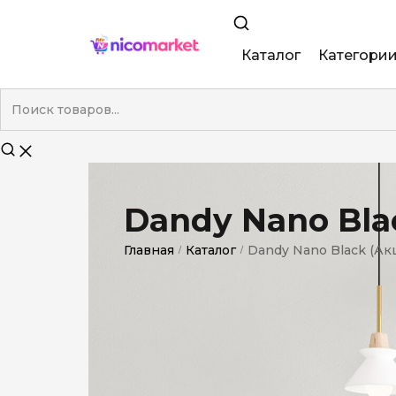
Каталог
Категори
King Size
Demi
Super Slim
Dandy Nano Bla
Nano
Главная
Каталог
Dandy Nano Black (Ак
/
/
Без фильтра
Duty-Free
Электронны
Смакові (кап