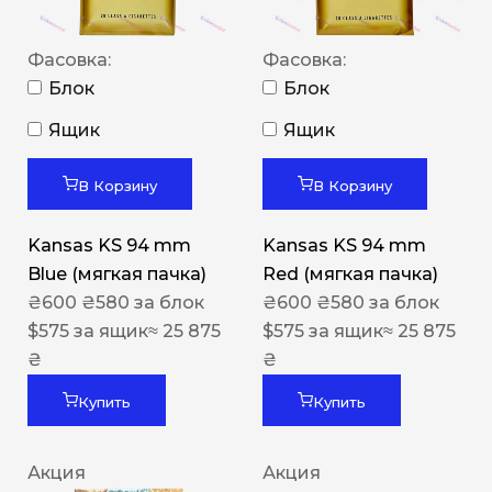
Фасовка:
Фасовка:
Блок
Блок
Ящик
Ящик
В Корзину
В Корзину
Kansas KS 94 mm
Kansas KS 94 mm
Blue (мягкая пачка)
Red (мягкая пачка)
₴
600
₴
580
за блок
₴
600
₴
580
за блок
$
575
за ящик
≈ 25 875
$
575
за ящик
≈ 25 875
₴
₴
Купить
Купить
Акция
Акция