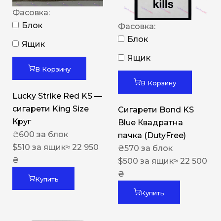
Фасовка:
Блок
Фасовка:
Блок
Ящик
Ящик
В Корзину
В Корзину
Lucky Strike Red KS —
сигарети King Size
Сигарети Bond KS
Круг
Blue Квадратна
₴
600
за блок
пачка (DutyFree)
$
510
за ящик
≈ 22 950
₴
570
за блок
₴
$
500
за ящик
≈ 22 500
₴
Купить
Купить