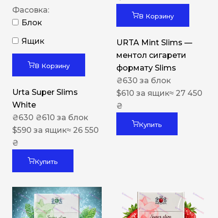
Фасовка:
В Корзину
Блок
Ящик
URTA Mint Slims —
ментол сигарети
В Корзину
формату Slims
₴
630
за блок
Urta Super Slims
$
610
за ящик
≈ 27 450
White
₴
₴
630
₴
610
за блок
Купить
$
590
за ящик
≈ 26 550
₴
Купить