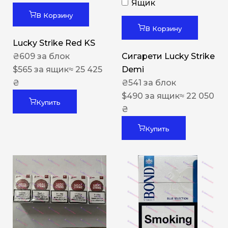
Ящик
В Корзину
В Корзину
Lucky Strike Red KS
₴
609
за блок
Сигарети Lucky Strike
$
565
за ящик
≈ 25 425
Demi
₴
₴
541
за блок
$
490
за ящик
≈ 22 050
Купить
₴
Купить