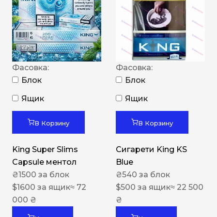
Фасовка:
Фасовка:
Блок
Блок
Ящик
Ящик
В Корзину
В Корзину
King Super Slims
Сигарети King KS
Capsule ментол
Blue
₴
1500
за блок
₴
540
за блок
$
1600
за ящик
≈ 72
$
500
за ящик
≈ 22 500
000 ₴
₴