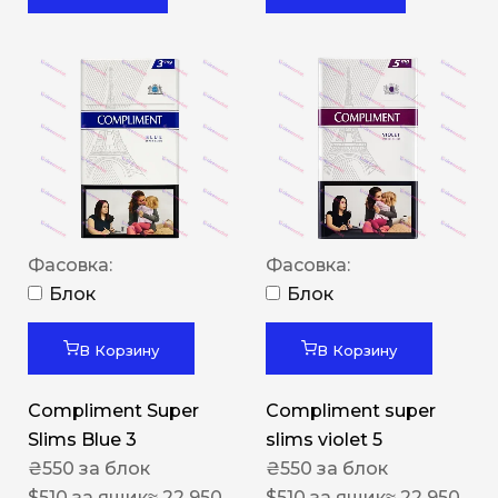
Фасовка:
Фасовка:
Блок
Блок
В Корзину
В Корзину
Compliment Super
Compliment super
Slims Blue 3
slims violet 5
₴
550
за блок
₴
550
за блок
$
510
за ящик
≈ 22 950
$
510
за ящик
≈ 22 950