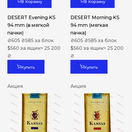
В Корзину
В Корзину
DESERT Evening KS
DESERT Morning KS
94 mm (в мягкой
94 mm (мягкая
пачки)
пачка)
₴
605
₴
585
за блок
₴
605
₴
585
за блок
$
560
за ящик
≈ 25 200
$
560
за ящик
≈ 25 200
₴
₴
Купить
Купить
Акция
Акция