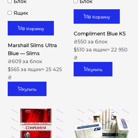
Блок
Блок
Ящик
В Корзину
В Корзину
Compliment Blue KS
₴
550
за блок
Marshall Slims Ultra
$
510
за ящик
≈ 22 950
Blue — Slims
₴
₴
609
за блок
$
565
за ящик
≈ 25 425
Купить
₴
Купить