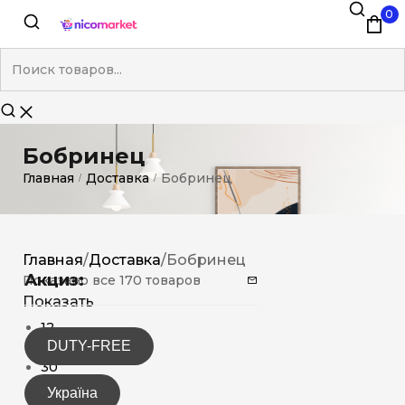
0
Бобринец
Главная
Доставка
Бобринец
/
/
Главная
/
Доставка
/
Бобринец
Акциз:
Показано все 170 товаров
Показать
12
DUTY-FREE
15
30
Україна