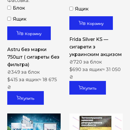
Фасовка:
Блок
Ящик
Ящик
В Корзину
В Корзину
Frida Silver KS —
сигарети з
Astru без марки
украинским акцизом
750шт ( сигареты без
₴
720
за блок
фильтра)
$
690
за ящик
≈ 31 050
₴
349
за блок
₴
$
415
за ящик
≈ 18 675
₴
Купить
Купить