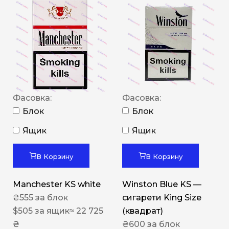
Фасовка:
Фасовка:
Блок
Блок
Ящик
Ящик
В Корзину
В Корзину
Manchester KS white
Winston Blue KS —
₴
555
за блок
сигарети King Size
$
505
за ящик
≈ 22 725
(квадрат)
₴
₴
600
за блок