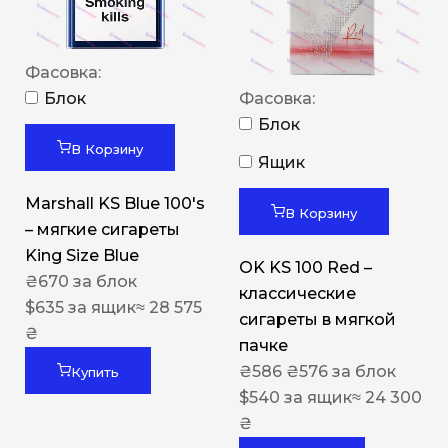
Фасовка:
Блок
Фасовка:
Блок
В Корзину
Ящик
Marshall KS Blue 100's
В Корзину
– мягкие сигареты
King Size Blue
OK KS 100 Red –
₴
670
за блок
классические
$
635
за ящик
≈ 28 575
сигареты в мягкой
₴
пачке
₴
586
₴
576
за блок
Купить
$
540
за ящик
≈ 24 300
₴