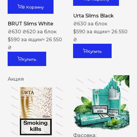
В Корзину
Urta Slims Black
BRUT Slims White
₴
630
за блок
₴
630
₴
620
за блок
$
590
за ящик
≈ 26 550
$
590
за ящик
≈ 26 550
₴
₴
Купить
Купить
Акция
Фасовка: