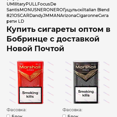
U
Military
PULL
Focus
De
Santis
MONUS
NERO
NERO
Гуцульскі
Italian Blend
821
OSCAR
Dandy
JM
MAN
Arizona
Cigaronne
Сига
рети LD
Купить сигареты оптом в
Бобринце с доставкой
Новой Почтой
Фасовка:
Фасовка:
Блок
Блок