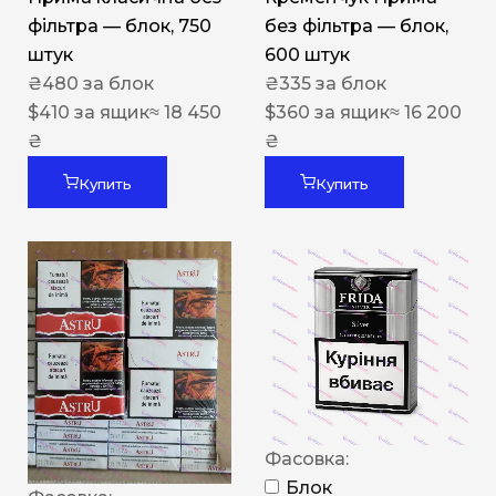
фільтра — блок, 750
без фільтра — блок,
штук
600 штук
₴
480
за блок
₴
335
за блок
$
410
за ящик
≈ 18 450
$
360
за ящик
≈ 16 200
₴
₴
Купить
Купить
Фасовка:
Блок