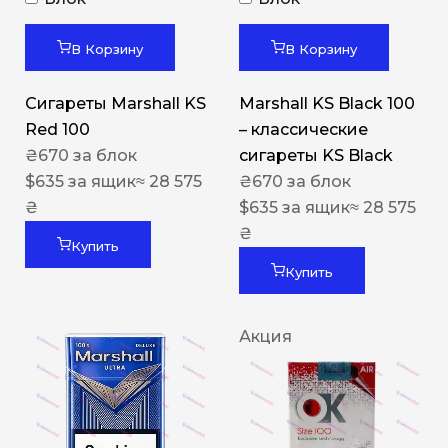
В Корзину
В Корзину
Сигареты Marshall KS
Marshall KS Black 100
Red 100
– классические
₴
670
за блок
сигареты KS Black
$
635
за ящик
≈ 28 575
₴
670
за блок
₴
$
635
за ящик
≈ 28 575
₴
Купить
Купить
Акция