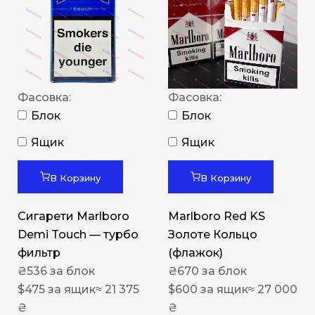
Фасовка:
Фасовка:
Блок
Блок
Ящик
Ящик
В Корзину
В Корзину
Сигарети Marlboro
Marlboro Red KS
Demi Touch — турбо
Золоте Кольцо
фильтр
(флажок)
₴
536
за блок
₴
670
за блок
$
475
за ящик
≈ 21 375
$
600
за ящик
≈ 27 000
₴
₴