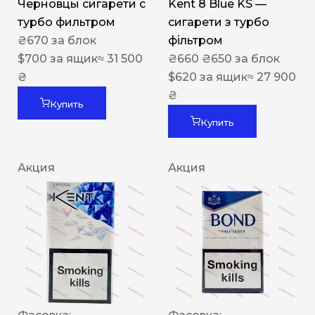
Черновцы сигарети с
Kent 8 Blue KS —
турбо фильтром
сигарети з турбо
₴
670
за блок
фільтром
$
700
за ящик
≈ 31 500
₴
660
₴
650
за блок
₴
$
620
за ящик
≈ 27 900
₴
Купить
Купить
Акция
Акция