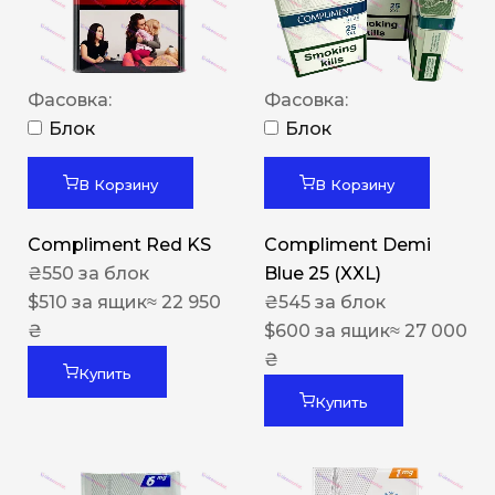
Фасовка:
Фасовка:
Блок
Блок
В Корзину
В Корзину
Compliment Red KS
Compliment Demi
₴
550
за блок
Blue 25 (XXL)
$
510
за ящик
≈ 22 950
₴
545
за блок
₴
$
600
за ящик
≈ 27 000
₴
Купить
Купить