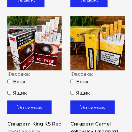
Купить
Купить
Фасовка:
Фасовка:
Блок
Блок
Ящик
Ящик
В Корзину
В Корзину
Сигарети King KS Red
Сигарети Camel
₴
540
за блок
Yellow KS (квадрат)