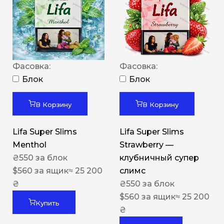
Фасовка:
Фасовка:
Блок
Блок
В Корзину
В Корзину
Lifa Super Slims
Lifa Super Slims
Menthol
Strawberry —
₴
550
за блок
клубничный супер
$
560
за ящик
≈ 25 200
слимс
₴
₴
550
за блок
$
560
за ящик
≈ 25 200
Купить
₴