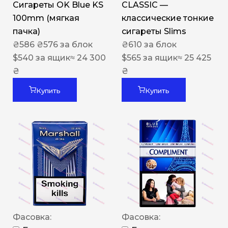
Сигареты OK Blue KS
CLASSIC —
100mm (мягкая
классические тонкие
пачка)
сигареты Slims
₴
586
₴
576
за блок
₴
610
за блок
$
540
за ящик
≈ 24 300
$
565
за ящик
≈ 25 425
₴
₴
Купить
Купить
Фасовка:
Фасовка: