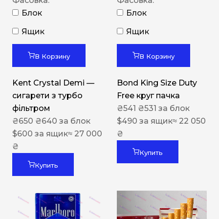
Фасовка:
Фасовка:
Блок
Блок
Ящик
Ящик
В Корзину
В Корзину
Kent Crystal Demi —
Bond King Size Duty
сигарети з турбо
Free круг пачка
фільтром
₴
541
₴
531
за блок
₴
650
₴
640
за блок
$
490
за ящик
≈ 22 050
$
600
за ящик
≈ 27 000
₴
₴
Купить
Купить