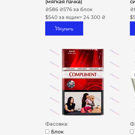
(мягкая пачка)
с
₴
586
₴
576
за блок
₴
$
540
за ящик
≈ 24 300 ₴
$
Купить
Фасовка:
Ф
Блок