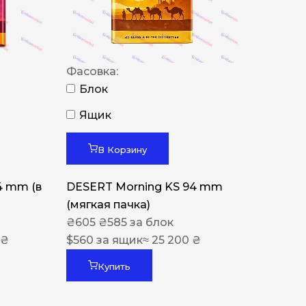
Фасовка:
Блок
Ящик
В Корзину
4 mm (в
DESERT Morning KS 94 mm
(мягкая пачка)
₴
605
₴
585
за блок
 ₴
$
560
за ящик
≈ 25 200 ₴
Купить