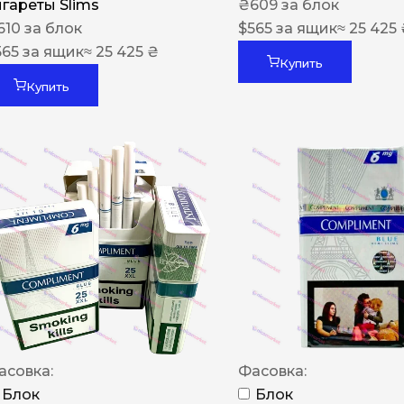
игареты Slims
₴
609
за блок
610
за блок
$
565
за ящик
≈ 25 425
565
за ящик
≈ 25 425 ₴
Купить
Купить
асовка:
Фасовка:
Блок
Блок