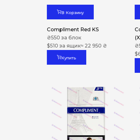
В Корзину
Compliment Red KS
C
₴
550
за блок
(
$
510
за ящик
≈ 22 950 ₴
₴
$
Купить