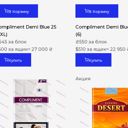
В Корзину
В Корзину
ompliment Demi Blue 25
Compliment Demi Blue
XXL)
(6)
545
за блок
₴
550
за блок
600
за ящик
≈ 27 000 ₴
$
510
за ящик
≈ 22 950 
Купить
Купить
Акция