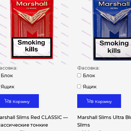
NERO
NERO
Гуцульскі
Italian Blend 821
OSCAR
Dandy
асовка:
Фасовка:
JM
Блок
Блок
MAN
Ящик
Ящик
Arizona
В Корзину
В Корзину
Cigaronne
Сигарети LD
arshall Slims Red CLASSIC —
Marshall Slims Ultra B
лассические тонкие
Slims