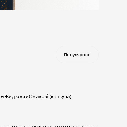
мы
Жидкости
Смакові (капсула)