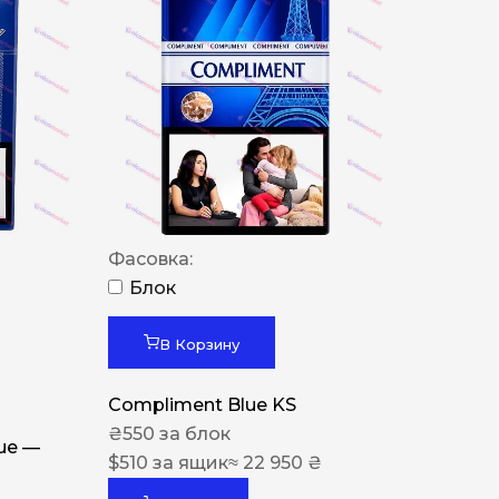
Фасовка:
Блок
В Корзину
Compliment Blue KS
₴
550
за блок
lue —
$
510
за ящик
≈ 22 950 ₴