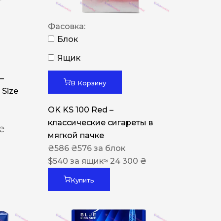
Фасовка:
Блок
Ящик
–
В Корзину
 Size
OK KS 100 Red –
классические сигареты в
 ₴
мягкой пачке
₴
586
₴
576
за блок
$
540
за ящик
≈ 24 300 ₴
Купить