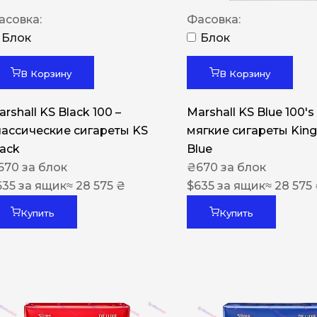
Акциз UA
асовка:
Фасовка:
Капсула (вкус)
Блок
Блок
Manchester
В Корзину
В Корзину
Nistru
rshall KS Black 100 –
Marshall KS Blue 100's 
Leana
лассические сигареты KS
мягкие сигареты King
Montecristo
lack
Blue
670
за блок
₴
670
за блок
ASTRU
635
за ящик
≈ 28 575 ₴
$
635
за ящик
≈ 28 575
Military
Купить
Купить
PULL
Focus
De Santis
MONUS