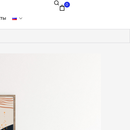
0
кты