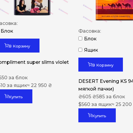
асовка:
Блок
Фасовка:
Блок
В Корзину
Ящик
ompliment super slims violet
В Корзину
550
за блок
DESERT Evening KS 9
510
за ящик
≈ 22 950 ₴
мягкой пачки)
₴
605
₴
585
за блок
Купить
$
560
за ящик
≈ 25 200
Купить