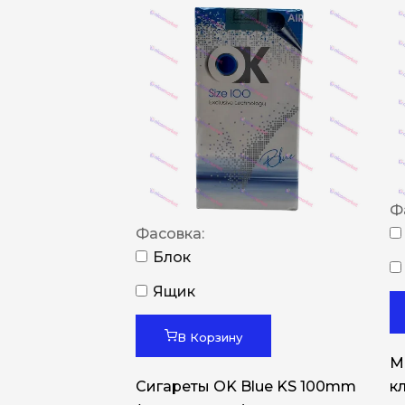
Ф
Фасовка:
Блок
Ящик
В Корзину
M
Сигареты OK Blue KS 100mm
к