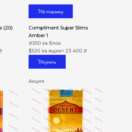
В Корзину
 (20)
Compliment Super Slims
Amber 1
₴
550
за блок
₴
$
520
за ящик
≈ 23 400 ₴
Купить
Акция