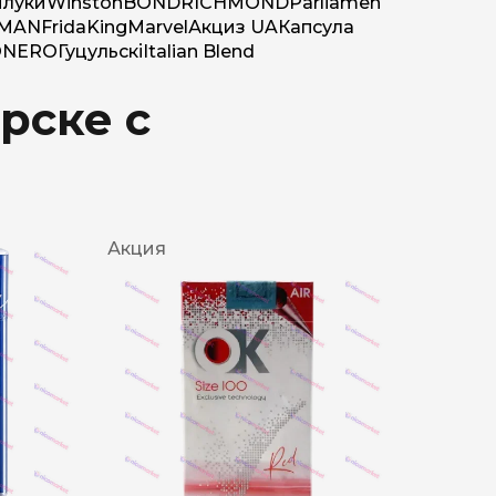
луки
Winston
BOND
RICHMOND
Parliamen
MAN
Frida
King
Marvel
Акциз UA
Капсула
O
NERO
Гуцульскі
Italian Blend
рске с
Акция