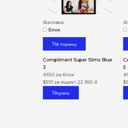
Фасовка:
Ф
Блок
В Корзину
Compliment Super Slims Blue
C
3
5
₴
550
за блок
₴
$
510
за ящик
≈ 22 950 ₴
$
Купить