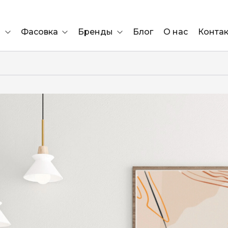
и
Фасовка
Бренды
Блог
О нас
Конта
Ящик
Elf Bar
Блок
Compliment
Львов
Marshall
Marlboro
OK
е
ÜRTA
сула)
Lifa
BRUT