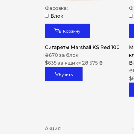
Фасовка:
Ф
Блок
В Корзину
Сигареты Marshall KS Red 100
Ma
₴
670
за блок
к
$
635
за ящик
≈ 28 575 ₴
B
₴
Купить
$
Акция