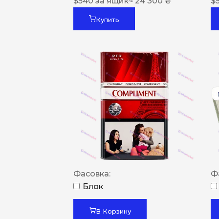
$
540
за ящик
≈ 24 300 ₴
$
Купить
Фасовка:
Ф
Блок
В Корзину