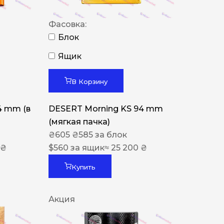
Фасовка:
Блок
Ящик
В Корзину
4 mm (в
DESERT Morning KS 94 mm
(мягкая пачка)
₴
605
₴
585
за блок
 ₴
$
560
за ящик
≈ 25 200 ₴
Купить
Акция