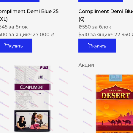
ompliment Demi Blue 25
Compliment Demi Blue
XXL)
(6)
545
за блок
₴
550
за блок
600
за ящик
≈ 27 000 ₴
$
510
за ящик
≈ 22 950 
Купить
Купить
Акция