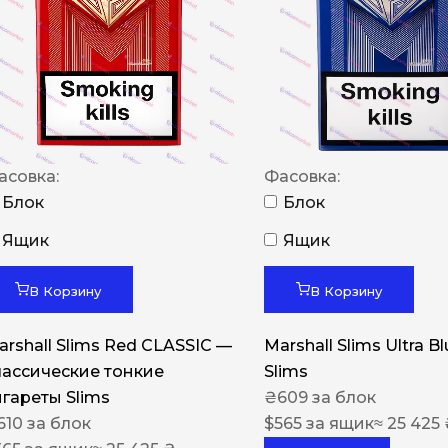
NERO
NERO
Гуцульскі
Italian Blend 821
OSCAR
асовка:
Фасовка:
Блок
Блок
Dandy
Ящик
Ящик
JM
MAN
В Корзину
В Корзину
Arizona
arshall Slims Red CLASSIC —
Marshall Slims Ultra B
Cigaronne
лассические тонкие
Slims
игареты Slims
Сигарети LD
₴
609
за блок
610
за блок
$
565
за ящик
≈ 25 425