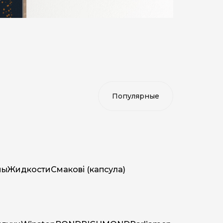
мы
Жидкости
Смакові (капсула)