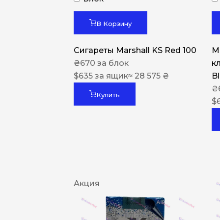
В Корзину
Сигареты Marshall KS Red 100
Ma
₴
670
за блок
к
$
635
за ящик
≈ 28 575 ₴
B
₴
Купить
$
Акция