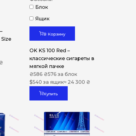
Блок
Ящик
–
В Корзину
 Size
OK KS 100 Red –
классические сигареты в
 ₴
мягкой пачке
₴
586
₴
576
за блок
$
540
за ящик
≈ 24 300 ₴
Купить