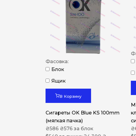
Ф
Фасовка:
Блок
Ящик
В Корзину
M
Сигареты OK Blue KS 100mm
к
(мягкая пачка)
с
₴
586
₴
576
за блок
₴