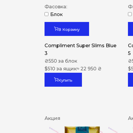
Фасовка:
Ф
Блок
В Корзину
Compliment Super Slims Blue
C
3
5
₴
550
за блок
₴
$
510
за ящик
≈ 22 950 ₴
$
Купить
Акция
А