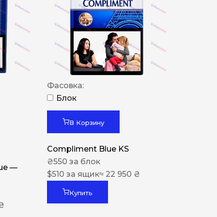
Фасовка:
Блок
В Корзину
Compliment Blue KS
₴
550
за блок
lue —
$
510
за ящик
≈ 22 950 ₴
Купить
 ₴