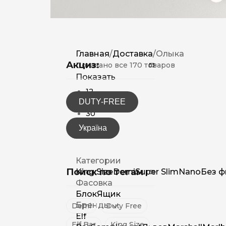
Главная
/
Доставка
/
Олыка
Акциз:
Показано все 170 товаров
Показать
12
DUTY-FREE
15
30
Україна
Категории
Поиск по тегам
King Size
Demi
Super Slim
Nano
Без ф
Фасовка
Блок
Ящик
Бренды
Demi
Duty Free
Elf
Elf Bar
King Size