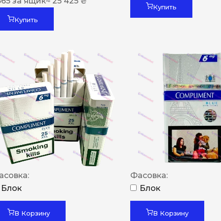
565
за ящик
≈ 25 425 ₴
Купить
Купить
асовка:
Фасовка:
Блок
Блок
В Корзину
В Корзину