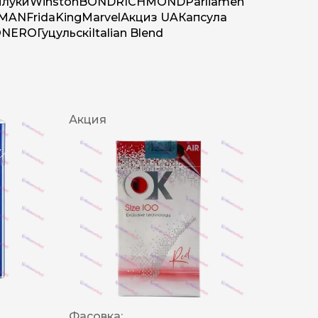
луки
Winston
BOND
RICHMOND
Parliamen
MAN
Frida
King
Marvel
Акциз UA
Капсула
O
NERO
Гуцульскі
Italian Blend
Акция
Фасовка: