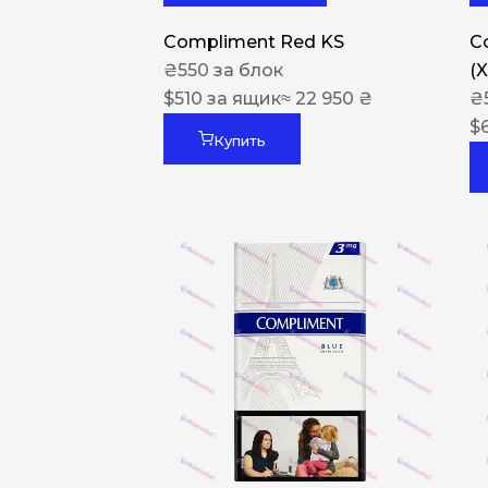
Compliment Red KS
C
₴
550
за блок
(
$
510
за ящик
≈ 22 950 ₴
₴
$
Купить