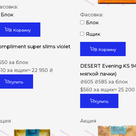
асовка:
Блок
Фасовка:
Блок
В Корзину
Ящик
ompliment super slims violet
В Корзину
550
за блок
DESERT Evening KS 9
510
за ящик
≈ 22 950 ₴
мягкой пачки)
₴
605
₴
585
за блок
Купить
$
560
за ящик
≈ 25 200
Купить
кция
Акция