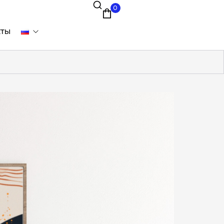
0
кты