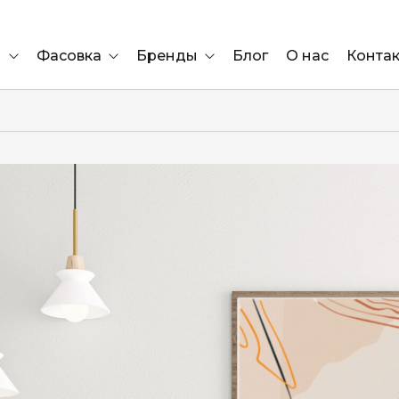
и
Фасовка
Бренды
Блог
О нас
Конта
Ящик
Elf Bar
Блок
Compliment
Львов
Marshall
Marlboro
OK
е
ÜRTA
сула)
Lifa
BRUT