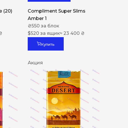
 (20)
Compliment Super Slims
Amber 1
₴
550
за блок
₴
$
520
за ящик
≈ 23 400 ₴
Купить
Акция