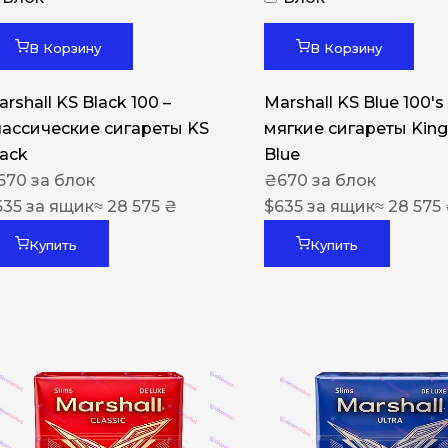
Акциз UA
Капсула (вкус)
В Корзину
В Корзину
Manchester
rshall KS Black 100 –
Marshall KS Blue 100's 
Nistru
лассические сигареты KS
мягкие сигареты King
lack
Blue
Leana
670
за блок
₴
670
за блок
Montecristo
635
за ящик
≈ 28 575 ₴
$
635
за ящик
≈ 28 575
ASTRU
Купить
Купить
Military
PULL
Focus
De Santis
MONUS