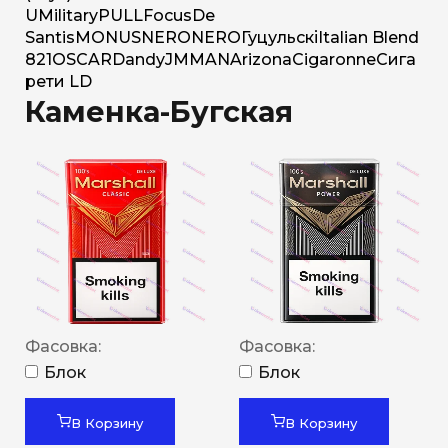
U
Military
PULL
Focus
De
Santis
MONUS
NERO
NERO
Гуцульскі
Italian Blend
821
OSCAR
Dandy
JM
MAN
Arizona
Cigaronne
Сига
рети LD
Каменка-Бугская
Фасовка:
Фасовка:
Блок
Блок
В Корзину
В Корзину