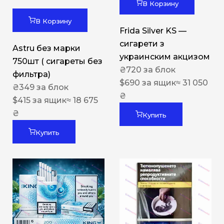
В Корзину
В Корзину
Frida Silver KS —
сигарети з
Astru без марки
украинским акцизом
750шт ( сигареты без
₴
720
за блок
фильтра)
$
690
за ящик
≈ 31 050
₴
349
за блок
₴
$
415
за ящик
≈ 18 675
₴
Купить
Купить