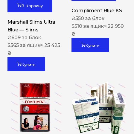
В Корзину
Compliment Blue KS
₴
550
за блок
Marshall Slims Ultra
$
510
за ящик
≈ 22 950
Blue — Slims
₴
₴
609
за блок
$
565
за ящик
≈ 25 425
Купить
₴
Купить