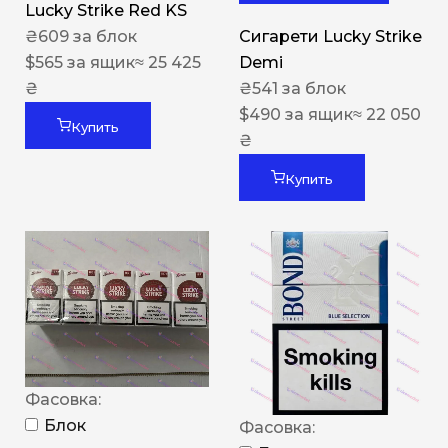
Lucky Strike Red KS
₴
609
за блок
Сигарети Lucky Strike
$
565
за ящик
≈ 25 425
Demi
₴
₴
541
за блок
$
490
за ящик
≈ 22 050
Купить
₴
Купить
Фасовка:
Блок
Фасовка: