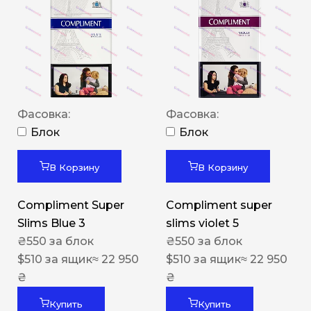
Фасовка:
Фасовка:
Блок
Блок
В Корзину
В Корзину
Compliment Super
Compliment super
Slims Blue 3
slims violet 5
₴
550
за блок
₴
550
за блок
$
510
за ящик
≈ 22 950
$
510
за ящик
≈ 22 950
₴
₴
Купить
Купить