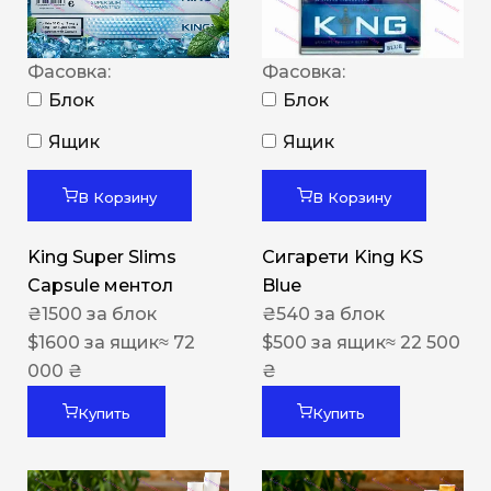
Фасовка:
Фасовка:
Блок
Блок
Ящик
Ящик
В Корзину
В Корзину
King Super Slims
Сигарети King KS
Capsule ментол
Blue
₴
1500
за блок
₴
540
за блок
$
1600
за ящик
≈ 72
$
500
за ящик
≈ 22 500
000 ₴
₴
Купить
Купить