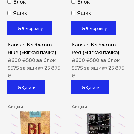
Блок
Блок
Ящик
Ящик
В Корзину
В Корзину
Kansas KS 94 mm
Kansas KS 94 mm
Blue (мягкая пачка)
Red (мягкая пачка)
₴
600
₴
580
за блок
₴
600
₴
580
за блок
$
575
за ящик
≈ 25 875
$
575
за ящик
≈ 25 875
₴
₴
Купить
Купить
Акция
Акция