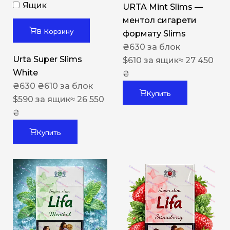
Ящик
URTA Mint Slims —
ментол сигарети
В Корзину
формату Slims
₴
630
за блок
Urta Super Slims
$
610
за ящик
≈ 27 450
White
₴
₴
630
₴
610
за блок
Купить
$
590
за ящик
≈ 26 550
₴
Купить