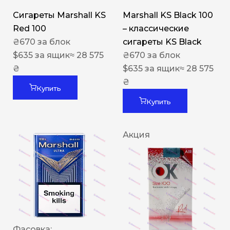
Сигареты Marshall KS
Marshall KS Black 100
Red 100
– классические
₴
670
за блок
сигареты KS Black
$
635
за ящик
≈ 28 575
₴
670
за блок
₴
$
635
за ящик
≈ 28 575
₴
Купить
Купить
Акция
Фасовка: