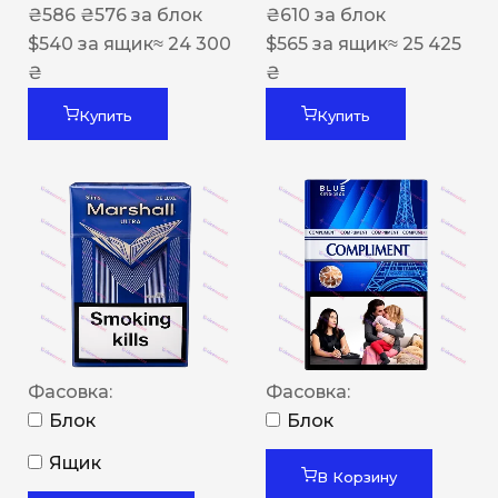
₴
586
₴
576
за блок
₴
610
за блок
$
540
за ящик
≈ 24 300
$
565
за ящик
≈ 25 425
₴
₴
Купить
Купить
Фасовка:
Фасовка:
Блок
Блок
Ящик
В Корзину