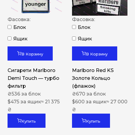
Фасовка:
Фасовка:
Блок
Блок
Ящик
Ящик
В Корзину
В Корзину
Сигарети Marlboro
Marlboro Red KS
Demi Touch — турбо
Золоте Кольцо
фильтр
(флажок)
₴
536
за блок
₴
670
за блок
$
475
за ящик
≈ 21 375
$
600
за ящик
≈ 27 000
₴
₴
Купить
Купить