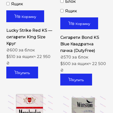
Блок
Ящик
Ящик
В Корзину
В Корзину
Lucky Strike Red KS —
сигарети King Size
Сигарети Bond KS
Круг
Blue Квадратна
₴
600
за блок
пачка (DutyFree)
$
510
за ящик
≈ 22 950
₴
570
за блок
₴
$
500
за ящик
≈ 22 500
₴
Купить
Купить