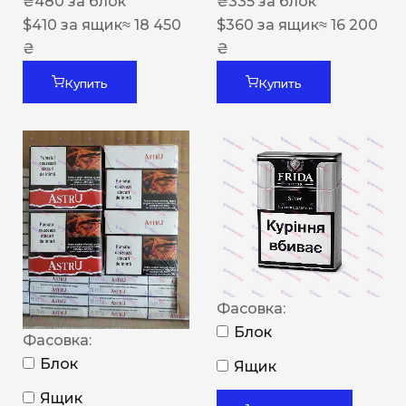
₴
480
за блок
₴
335
за блок
$
410
за ящик
≈ 18 450
$
360
за ящик
≈ 16 200
₴
₴
Купить
Купить
Фасовка:
Блок
Фасовка:
Блок
Ящик
Ящик