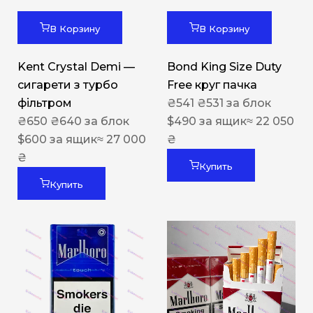
В Корзину
В Корзину
Kent Crystal Demi —
Bond King Size Duty
сигарети з турбо
Free круг пачка
фільтром
₴
541
₴
531
за блок
₴
650
₴
640
за блок
$
490
за ящик
≈ 22 050
$
600
за ящик
≈ 27 000
₴
₴
Купить
Купить