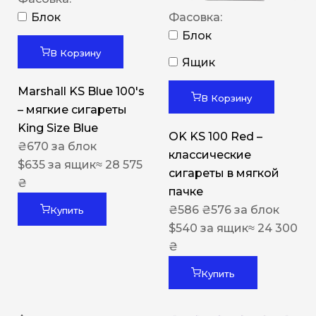
Блок
Фасовка:
Блок
В Корзину
Ящик
Marshall KS Blue 100's
В Корзину
– мягкие сигареты
King Size Blue
OK KS 100 Red –
₴
670
за блок
классические
$
635
за ящик
≈ 28 575
сигареты в мягкой
₴
пачке
₴
586
₴
576
за блок
Купить
$
540
за ящик
≈ 24 300
₴
Купить