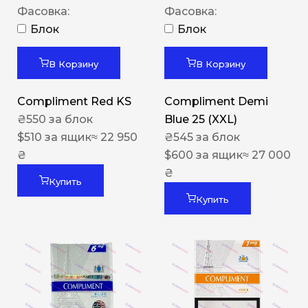
Фасовка:
Фасовка:
Блок
Блок
В Корзину
В Корзину
Compliment Red KS
Compliment Demi
₴
550
за блок
Blue 25 (XXL)
$
510
за ящик
≈ 22 950
₴
545
за блок
₴
$
600
за ящик
≈ 27 000
₴
Купить
Купить