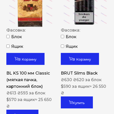
Фасовка:
Фасовка:
Блок
Блок
Ящик
Ящик
В Корзину
В Корзину
BL KS 100 мм Classic
BRUT Slims Black
(мягкая пачка,
₴
630
₴
620
за блок
картонний блок)
$
590
за ящик
≈ 26 550
₴
613
₴
593
за блок
₴
$
570
за ящик
≈ 25 650
Купить
₴