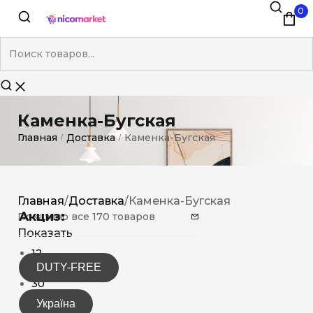
0
Каменка-Бугская
Главная
Доставка
Каменка-Бугская
/
/
Главная
/
Доставка
/
Каменка-Бугская
Акциз:
Показано все 170 товаров
Показать
12
DUTY-FREE
15
30
Україна