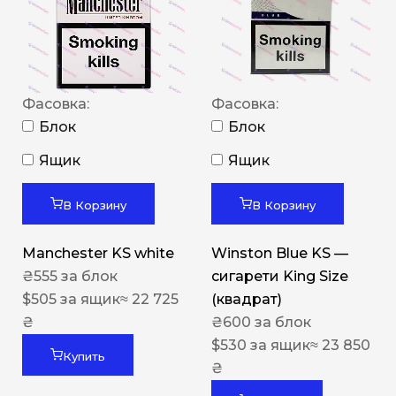
Фасовка:
Фасовка:
Блок
Блок
Ящик
Ящик
В Корзину
В Корзину
Manchester KS white
Winston Blue KS —
₴
555
за блок
сигарети King Size
$
505
за ящик
≈ 22 725
(квадрат)
₴
₴
600
за блок
$
530
за ящик
≈ 23 850
Купить
₴