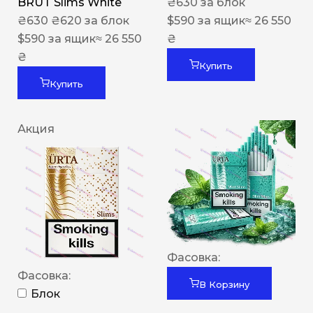
BRUT Slims White
₴
630
за блок
₴
630
₴
620
за блок
$
590
за ящик
≈ 26 550
$
590
за ящик
≈ 26 550
₴
₴
Купить
Купить
Акция
Фасовка:
Фасовка:
В Корзину
Блок