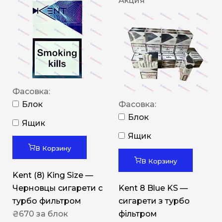
Акция
Фасовка:
Блок
Фасовка:
Блок
Ящик
Ящик
В Корзину
В Корзину
Kent (8) King Size —
Черновцы сигарети с
Kent 8 Blue KS —
турбо фильтром
сигарети з турбо
₴
670
за блок
фільтром