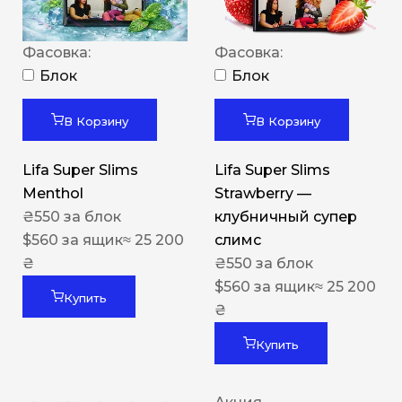
Фасовка:
Фасовка:
Блок
Блок
В Корзину
В Корзину
Lifa Super Slims
Lifa Super Slims
Menthol
Strawberry —
₴
550
за блок
клубничный супер
$
560
за ящик
≈ 25 200
слимс
₴
₴
550
за блок
$
560
за ящик
≈ 25 200
Купить
₴
Купить