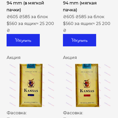
94 mm (в мягкой
94 mm (мягкая
пачки)
пачка)
₴
605
₴
585
за блок
₴
605
₴
585
за блок
$
560
за ящик
≈ 25 200
$
560
за ящик
≈ 25 200
₴
₴
Купить
Купить
Акция
Акция
Фасовка:
Фасовка: