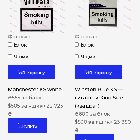
Фасовка:
Фасовка:
Блок
Блок
Ящик
Ящик
В Корзину
В Корзину
Manchester KS white
Winston Blue KS —
₴
555
за блок
сигарети King Size
$
505
за ящик
≈ 22 725
(квадрат)
₴
₴
600
за блок
$
530
за ящик
≈ 23 850
Купить
₴