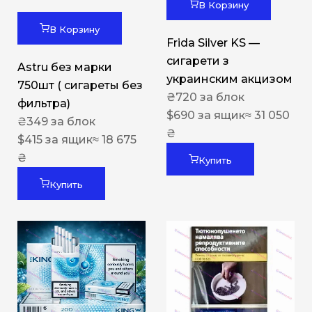
В Корзину
В Корзину
Frida Silver KS —
сигарети з
Astru без марки
украинским акцизом
750шт ( сигареты без
₴
720
за блок
фильтра)
$
690
за ящик
≈ 31 050
₴
349
за блок
₴
$
415
за ящик
≈ 18 675
₴
Купить
Купить