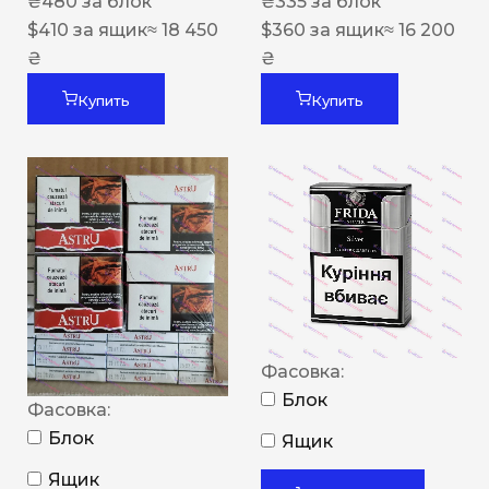
₴
480
за блок
₴
335
за блок
$
410
за ящик
≈ 18 450
$
360
за ящик
≈ 16 200
₴
₴
Купить
Купить
Фасовка:
Блок
Фасовка:
Блок
Ящик
Ящик