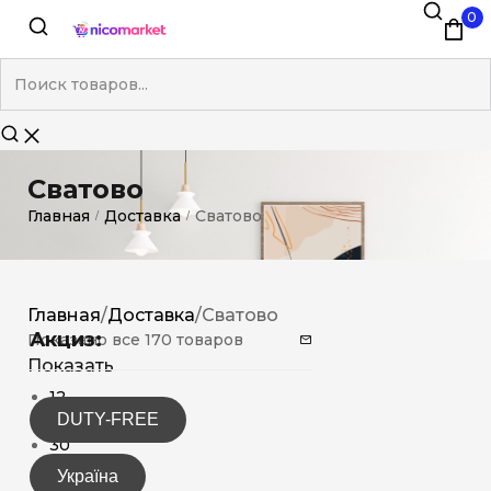
0
Сватово
Главная
Доставка
Сватово
/
/
Главная
/
Доставка
/
Сватово
Акциз:
Показано все 170 товаров
Показать
12
DUTY-FREE
15
30
Україна