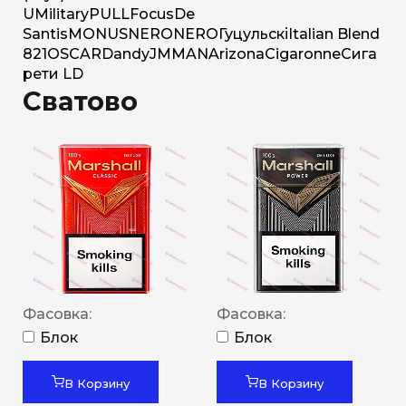
U
Military
PULL
Focus
De
Santis
MONUS
NERO
NERO
Гуцульскі
Italian Blend
821
OSCAR
Dandy
JM
MAN
Arizona
Cigaronne
Сига
рети LD
Сватово
Фасовка:
Фасовка:
Блок
Блок
В Корзину
В Корзину