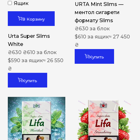
Ящик
URTA Mint Slims —
ментол сигарети
В Корзину
формату Slims
₴
630
за блок
Urta Super Slims
$
610
за ящик
≈ 27 450
White
₴
₴
630
₴
610
за блок
Купить
$
590
за ящик
≈ 26 550
₴
Купить