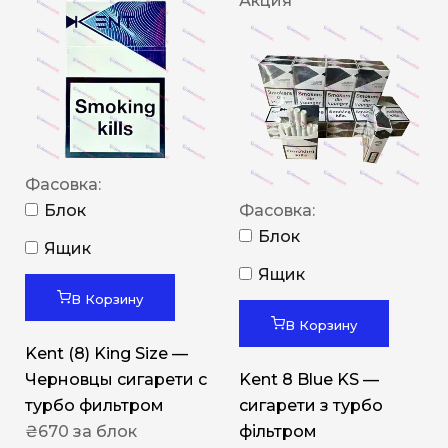
Акция
Фасовка:
Блок
Фасовка:
Блок
Ящик
Ящик
В Корзину
В Корзину
Kent (8) King Size —
Черновцы сигарети с
Kent 8 Blue KS —
турбо фильтром
сигарети з турбо
₴
670
за блок
фільтром