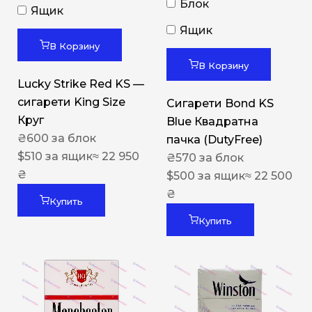
Блок
Ящик
Ящик
В Корзину
В Корзину
Lucky Strike Red KS —
сигарети King Size
Сигарети Bond KS
Круг
Blue Квадратна
₴
600
за блок
пачка (DutyFree)
$
510
за ящик
≈ 22 950
₴
570
за блок
₴
$
500
за ящик
≈ 22 500
₴
Купить
Купить