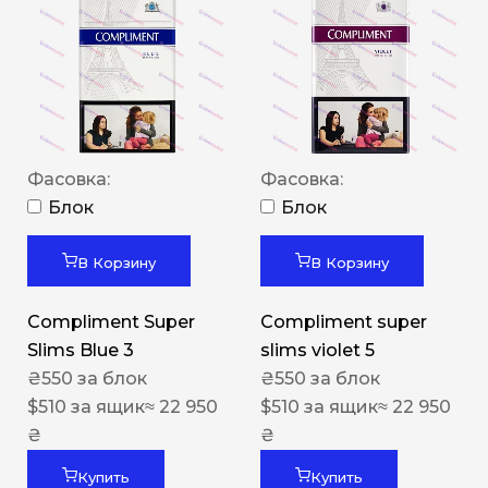
Фасовка:
Фасовка:
Блок
Блок
В Корзину
В Корзину
Compliment Super
Compliment super
Slims Blue 3
slims violet 5
₴
550
за блок
₴
550
за блок
$
510
за ящик
≈ 22 950
$
510
за ящик
≈ 22 950
₴
₴
Купить
Купить