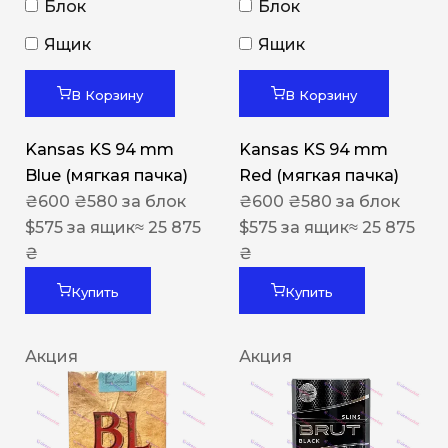
Блок
Блок
Ящик
Ящик
В Корзину
В Корзину
Kansas KS 94 mm
Kansas KS 94 mm
Blue (мягкая пачка)
Red (мягкая пачка)
₴
600
₴
580
за блок
₴
600
₴
580
за блок
$
575
за ящик
≈ 25 875
$
575
за ящик
≈ 25 875
₴
₴
Купить
Купить
Акция
Акция