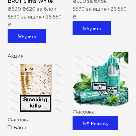
BRUT Slims White
₴
630
за блок
₴
630
₴
620
за блок
$
590
за ящик
≈ 26 550
$
590
за ящик
≈ 26 550
₴
₴
Купить
Купить
Акция
Фасовка:
Фасовка:
В Корзину
Блок