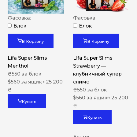
Фасовка:
Фасовка:
Блок
Блок
В Корзину
В Корзину
Lifa Super Slims
Lifa Super Slims
Menthol
Strawberry —
₴
550
за блок
клубничный супер
$
560
за ящик
≈ 25 200
слимс
₴
₴
550
за блок
$
560
за ящик
≈ 25 200
Купить
₴
Купить