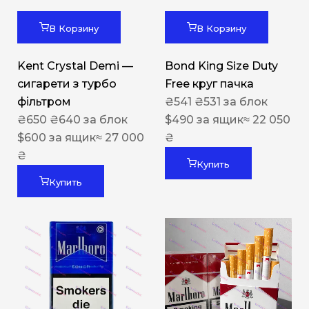
В Корзину
В Корзину
Kent Crystal Demi —
Bond King Size Duty
сигарети з турбо
Free круг пачка
фільтром
₴
541
₴
531
за блок
₴
650
₴
640
за блок
$
490
за ящик
≈ 22 050
$
600
за ящик
≈ 27 000
₴
₴
Купить
Купить