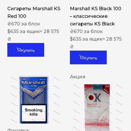
Сигареты Marshall KS
Marshall KS Black 100
Red 100
– классические
₴
670
за блок
сигареты KS Black
$
635
за ящик
≈ 28 575
₴
670
за блок
₴
$
635
за ящик
≈ 28 575
₴
Купить
Купить
Акция
Фасовка: