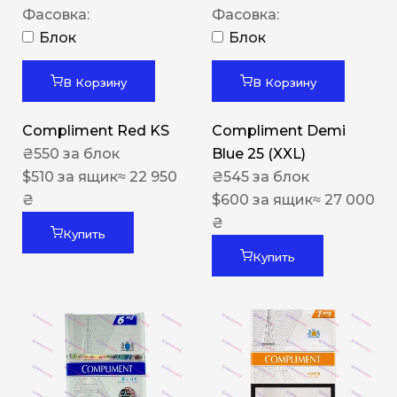
Фасовка:
Фасовка:
Блок
Блок
В Корзину
В Корзину
Compliment Red KS
Compliment Demi
₴
550
за блок
Blue 25 (XXL)
$
510
за ящик
≈ 22 950
₴
545
за блок
₴
$
600
за ящик
≈ 27 000
₴
Купить
Купить