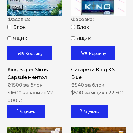
Фасовка:
Фасовка:
Блок
Блок
Ящик
Ящик
В Корзину
В Корзину
King Super Slims
Сигарети King KS
Capsule ментол
Blue
₴
1500
за блок
₴
540
за блок
$
1600
за ящик
≈ 72
$
500
за ящик
≈ 22 500
000 ₴
₴
Купить
Купить