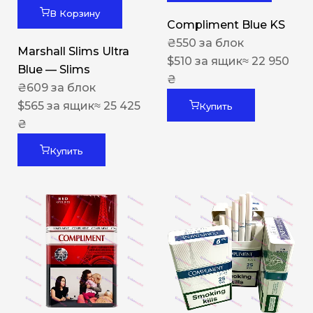
В Корзину
Compliment Blue KS
₴
550
за блок
Marshall Slims Ultra
$
510
за ящик
≈ 22 950
Blue — Slims
₴
₴
609
за блок
$
565
за ящик
≈ 25 425
Купить
₴
Купить