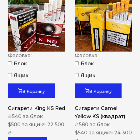
Фасовка:
Фасовка:
Блок
Блок
Ящик
Ящик
В Корзину
В Корзину
Сигарети King KS Red
Сигарети Camel
₴
540
за блок
Yellow KS (квадрат)
$
500
за ящик
≈ 22 500
₴
580
за блок
₴
$
540
за ящик
≈ 24 300