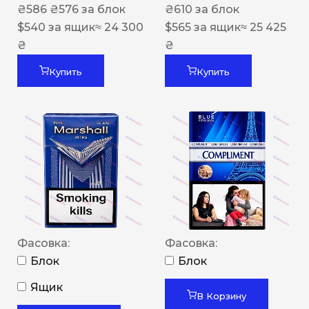
₴
586
₴
576
за блок
₴
610
за блок
$
540
за ящик
≈ 24 300
$
565
за ящик
≈ 25 425
₴
₴
Купить
Купить
Фасовка:
Фасовка:
Блок
Блок
Ящик
В Корзину