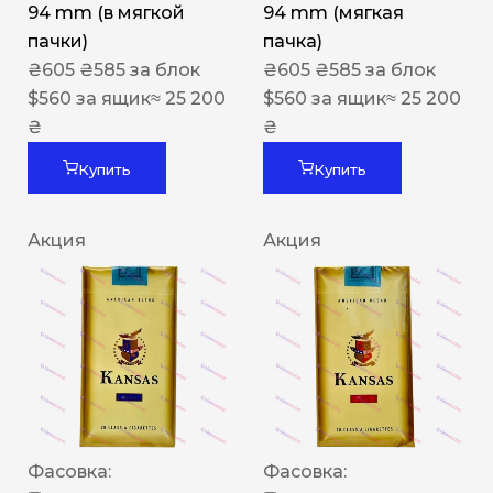
94 mm (в мягкой
94 mm (мягкая
пачки)
пачка)
₴
605
₴
585
за блок
₴
605
₴
585
за блок
$
560
за ящик
≈ 25 200
$
560
за ящик
≈ 25 200
₴
₴
Купить
Купить
Акция
Акция
Фасовка:
Фасовка: