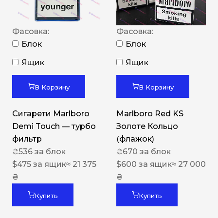
Фасовка:
Фасовка:
Блок
Блок
Ящик
Ящик
В Корзину
В Корзину
Сигарети Marlboro
Marlboro Red KS
Demi Touch — турбо
Золоте Кольцо
фильтр
(флажок)
₴
536
за блок
₴
670
за блок
$
475
за ящик
≈ 21 375
$
600
за ящик
≈ 27 000
₴
₴
Купить
Купить