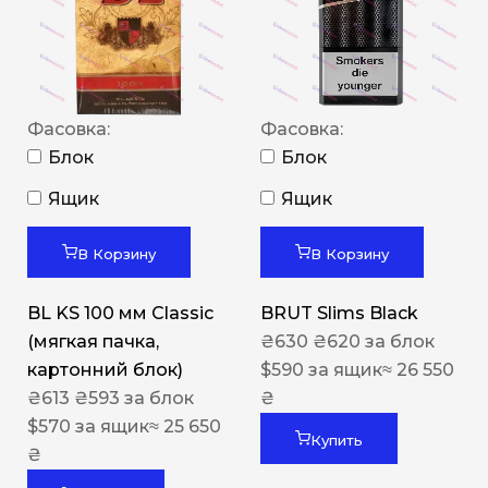
Фасовка:
Фасовка:
Блок
Блок
Ящик
Ящик
В Корзину
В Корзину
BL KS 100 мм Classic
BRUT Slims Black
(мягкая пачка,
₴
630
₴
620
за блок
картонний блок)
$
590
за ящик
≈ 26 550
₴
613
₴
593
за блок
₴
$
570
за ящик
≈ 25 650
Купить
₴