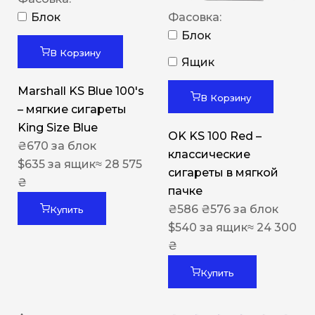
Блок
Фасовка:
Блок
В Корзину
Ящик
Marshall KS Blue 100's
В Корзину
– мягкие сигареты
King Size Blue
OK KS 100 Red –
₴
670
за блок
классические
$
635
за ящик
≈ 28 575
сигареты в мягкой
₴
пачке
₴
586
₴
576
за блок
Купить
$
540
за ящик
≈ 24 300
₴
Купить