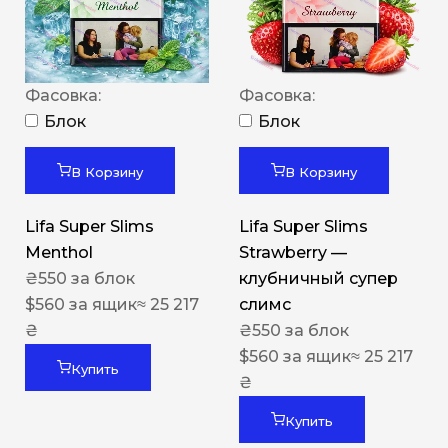
Фасовка:
Фасовка:
Блок
Блок
В Корзину
В Корзину
Lifa Super Slims
Lifa Super Slims
Menthol
Strawberry —
₴
550
за блок
клубничный супер
$
560
за ящик
≈ 25 217
слимс
₴
₴
550
за блок
$
560
за ящик
≈ 25 217
Купить
₴
Купить