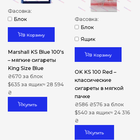
Фасовка:
Блок
Фасовка:
Блок
В Корзину
Ящик
Marshall KS Blue 100's
В Корзину
– мягкие сигареты
King Size Blue
OK KS 100 Red –
₴
670
за блок
классические
$
635
за ящик
≈ 28 594
сигареты в мягкой
₴
пачке
₴
586
₴
576
за блок
Купить
$
540
за ящик
≈ 24 316
₴
Купить