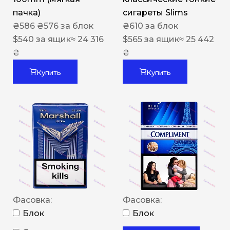
пачка)
сигареты Slims
₴
586
₴
576
за блок
₴
610
за блок
$
540
за ящик
≈ 24 316
$
565
за ящик
≈ 25 442
₴
₴
Купить
Купить
Фасовка:
Фасовка:
Блок
Блок