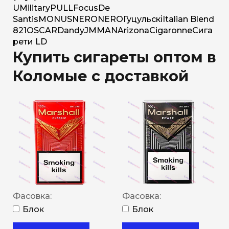
U
Military
PULL
Focus
De
Santis
MONUS
NERO
NERO
Гуцульскі
Italian Blend
821
OSCAR
Dandy
JM
MAN
Arizona
Cigaronne
Сига
рети LD
Купить сигареты оптом в
Коломые с доставкой
Фасовка:
Фасовка:
Блок
Блок