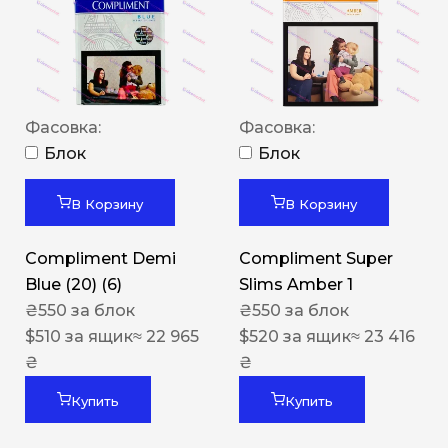
Фасовка:
Фасовка:
Блок
Блок
В Корзину
В Корзину
Compliment Demi
Compliment Super
Blue (20) (6)
Slims Amber 1
₴
550
за блок
₴
550
за блок
$
510
за ящик
≈ 22 965
$
520
за ящик
≈ 23 416
₴
₴
Купить
Купить