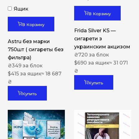
Ящик
В Корзину
В Корзину
Frida Silver KS —
сигарети з
Astru без марки
украинским акцизом
750шт ( сигареты без
₴
720
за блок
фильтра)
$
690
за ящик
≈ 31 071
₴
349
за блок
₴
$
415
за ящик
≈ 18 687
₴
Купить
Купить