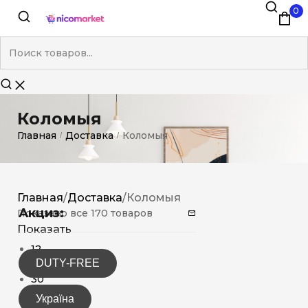
0
Коломыя
Главная
Доставка
Коломыя
/
/
Главная
/
Доставка
/
Коломыя
Акциз:
Показано все 170 товаров
Показать
12
DUTY-FREE
15
30
Україна