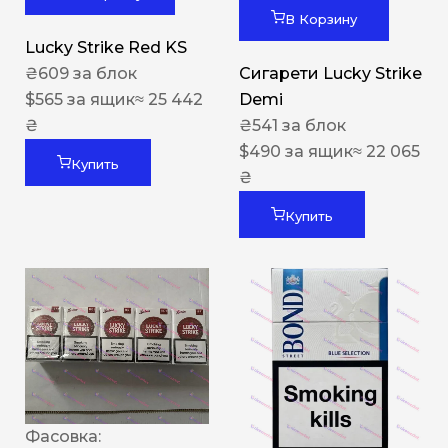
В Корзину
Lucky Strike Red KS
₴
609
за блок
Сигарети Lucky Strike
$
565
за ящик
≈ 25 442
Demi
₴
₴
541
за блок
$
490
за ящик
≈ 22 065
Купить
₴
Купить
Фасовка: