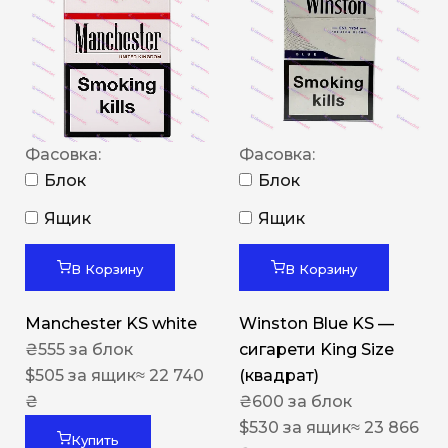
Фасовка:
Фасовка:
Блок
Блок
Ящик
Ящик
В Корзину
В Корзину
Manchester KS white
Winston Blue KS —
₴
555
за блок
сигарети King Size
$
505
за ящик
≈ 22 740
(квадрат)
₴
₴
600
за блок
$
530
за ящик
≈ 23 866
Купить