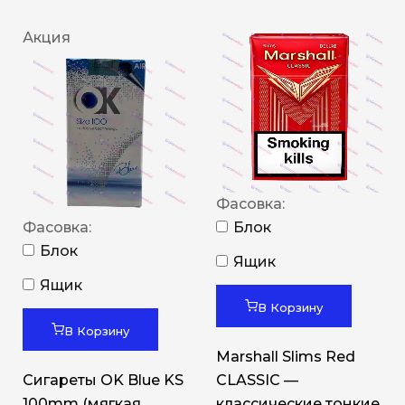
Акция
Фасовка:
Фасовка:
Блок
Блок
Ящик
Ящик
В Корзину
В Корзину
Marshall Slims Red
Сигареты OK Blue KS
CLASSIC —
100mm (мягкая
классические тонкие