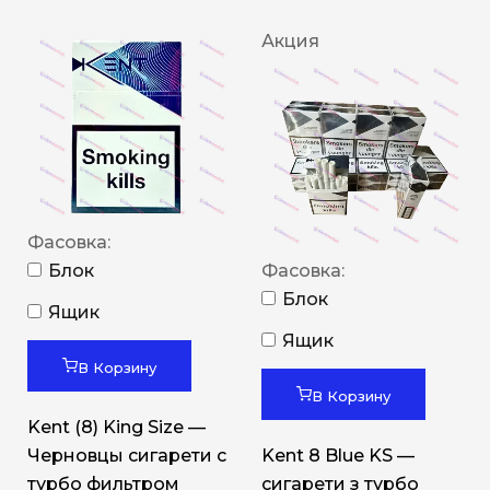
Акция
Фасовка:
Блок
Фасовка:
Блок
Ящик
Ящик
В Корзину
В Корзину
Kent (8) King Size —
Черновцы сигарети с
Kent 8 Blue KS —
турбо фильтром
сигарети з турбо