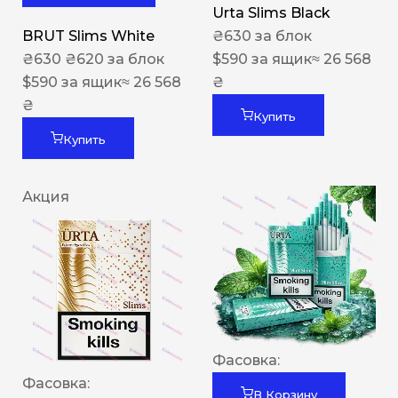
Urta Slims Black
BRUT Slims White
₴
630
за блок
₴
630
₴
620
за блок
$
590
за ящик
≈ 26 568
$
590
за ящик
≈ 26 568
₴
₴
Купить
Купить
Акция
Фасовка:
Фасовка:
В Корзину