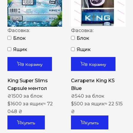
Фасовка:
Фасовка:
Блок
Блок
Ящик
Ящик
В Корзину
В Корзину
King Super Slims
Сигарети King KS
Capsule ментол
Blue
₴
1500
за блок
₴
540
за блок
$
1600
за ящик
≈ 72
$
500
за ящик
≈ 22 515
048 ₴
₴
Купить
Купить