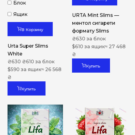
Блок
Ящик
URTA Mint Slims —
ментол сигарети
В Корзину
формату Slims
₴
630
за блок
Urta Super Slims
$
610
за ящик
≈ 27 468
White
₴
₴
630
₴
610
за блок
Купить
$
590
за ящик
≈ 26 568
₴
Купить