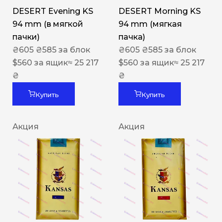
DESERT Evening KS
DESERT Morning KS
94 mm (в мягкой
94 mm (мягкая
пачки)
пачка)
₴
605
₴
585
за блок
₴
605
₴
585
за блок
$
560
за ящик
≈ 25 217
$
560
за ящик
≈ 25 217
₴
₴
Купить
Купить
Акция
Акция