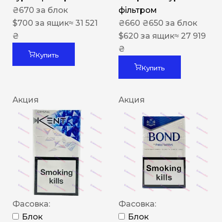
₴
670
за блок
фільтром
$
700
за ящик
≈ 31 521
₴
660
₴
650
за блок
₴
$
620
за ящик
≈ 27 919
₴
Купить
Купить
Акция
Акция
Фасовка:
Фасовка:
Блок
Блок