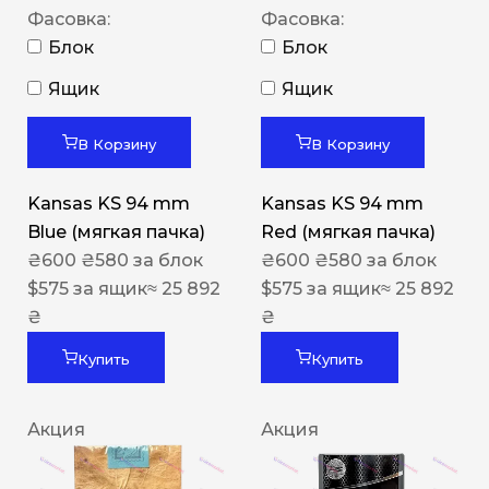
Фасовка:
Фасовка:
Блок
Блок
Ящик
Ящик
В Корзину
В Корзину
Kansas KS 94 mm
Kansas KS 94 mm
Blue (мягкая пачка)
Red (мягкая пачка)
₴
600
₴
580
за блок
₴
600
₴
580
за блок
$
575
за ящик
≈ 25 892
$
575
за ящик
≈ 25 892
₴
₴
Купить
Купить
Акция
Акция