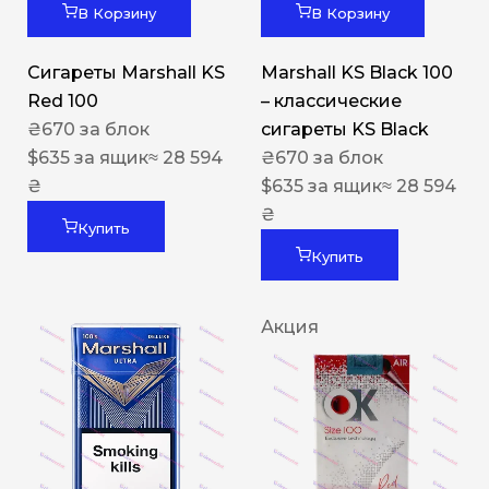
В Корзину
В Корзину
Сигареты Marshall KS
Marshall KS Black 100
Red 100
– классические
₴
670
за блок
сигареты KS Black
$
635
за ящик
≈ 28 594
₴
670
за блок
₴
$
635
за ящик
≈ 28 594
₴
Купить
Купить
Акция