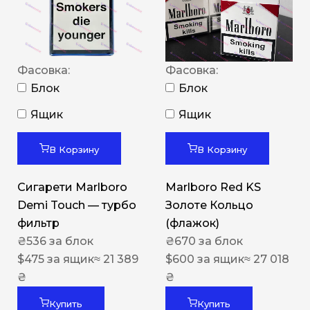
Фасовка:
Фасовка:
Блок
Блок
Ящик
Ящик
В Корзину
В Корзину
Сигарети Marlboro
Marlboro Red KS
Demi Touch — турбо
Золоте Кольцо
фильтр
(флажок)
₴
536
за блок
₴
670
за блок
$
475
за ящик
≈ 21 389
$
600
за ящик
≈ 27 018
₴
₴
Купить
Купить