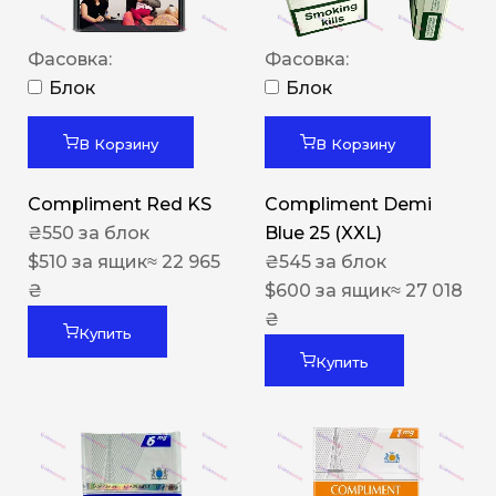
Фасовка:
Фасовка:
Блок
Блок
В Корзину
В Корзину
Compliment Red KS
Compliment Demi
₴
550
за блок
Blue 25 (XXL)
$
510
за ящик
≈ 22 965
₴
545
за блок
₴
$
600
за ящик
≈ 27 018
₴
Купить
Купить