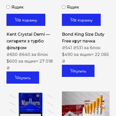
Ящик
Ящик
В Корзину
В Корзину
Kent Crystal Demi —
Bond King Size Duty
сигарети з турбо
Free круг пачка
фільтром
₴
541
₴
531
за блок
₴
650
₴
640
за блок
$
490
за ящик
≈ 22 065
$
600
за ящик
≈ 27 018
₴
₴
Купить
Купить