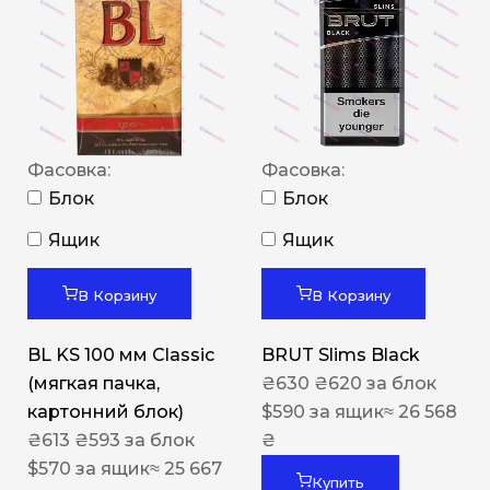
Фасовка:
Фасовка:
Блок
Блок
Ящик
Ящик
В Корзину
В Корзину
BL KS 100 мм Classic
BRUT Slims Black
(мягкая пачка,
₴
630
₴
620
за блок
картонний блок)
$
590
за ящик
≈ 26 568
₴
613
₴
593
за блок
₴
$
570
за ящик
≈ 25 667
Купить