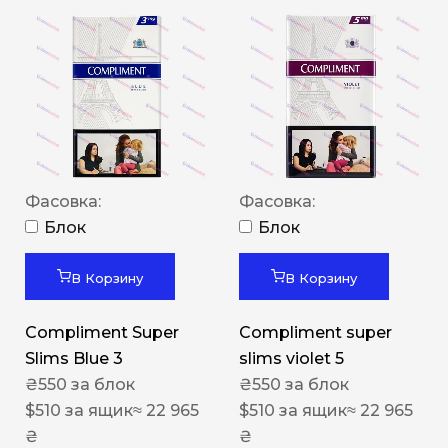
Фасовка:
Фасовка:
Блок
Блок
В Корзину
В Корзину
Compliment Super
Compliment super
Slims Blue 3
slims violet 5
₴
550
за блок
₴
550
за блок
$
510
за ящик
≈ 22 965
$
510
за ящик
≈ 22 965
₴
₴