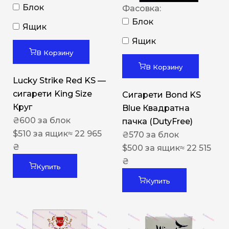
Блок
Фасовка:
Блок
Ящик
Ящик
В Корзину
В Корзину
Lucky Strike Red KS —
сигарети King Size
Сигарети Bond KS
Круг
Blue Квадратна
₴
600
за блок
пачка (DutyFree)
$
510
за ящик
≈ 22 965
₴
570
за блок
₴
$
500
за ящик
≈ 22 515
₴
Купить
Купить