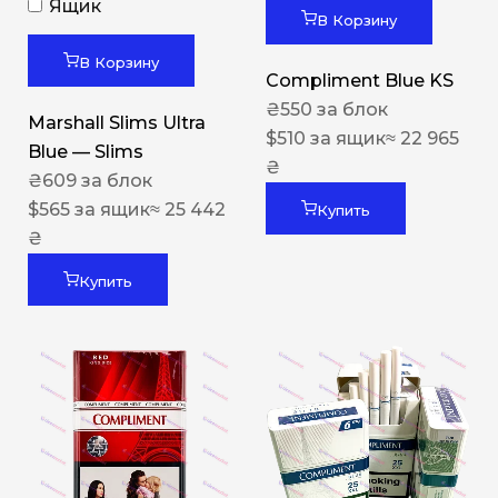
Ящик
В Корзину
В Корзину
Compliment Blue KS
₴
550
за блок
Marshall Slims Ultra
$
510
за ящик
≈ 22 965
Blue — Slims
₴
₴
609
за блок
$
565
за ящик
≈ 25 442
Купить
₴
Купить