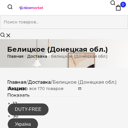
0
Белицкое (Донецкая обл.)
Главная
Доставка
Белицкое (Донецкая обл.)
/
/
Главная
/
Доставка
/
Белицкое (Донецкая обл.)
Акциз:
Показано все 170 товаров
Показать
12
DUTY-FREE
15
30
Україна