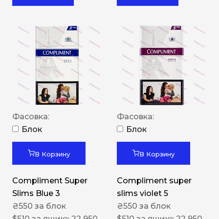
Фасовка:
Фасовка:
Блок
Блок
В Корзину
В Корзину
Compliment Super
Compliment super
Slims Blue 3
slims violet 5
₴
550
за блок
₴
550
за блок
$
510
за ящик
≈ 22 950
$
510
за ящик
≈ 22 950