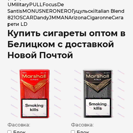
U
Military
PULL
Focus
De
Santis
MONUS
NERO
NERO
Гуцульскі
Italian Blend
821
OSCAR
Dandy
JM
MAN
Arizona
Cigaronne
Сига
рети LD
Купить сигареты оптом в
Белицком с доставкой
Новой Почтой
Фасовка:
Фасовка:
Блок
Блок