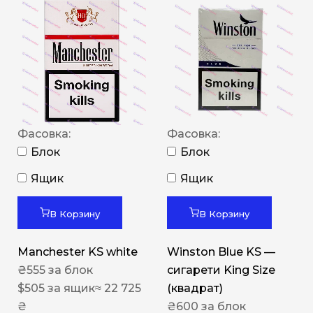
Фасовка:
Фасовка:
Блок
Блок
Ящик
Ящик
В Корзину
В Корзину
Manchester KS white
Winston Blue KS —
₴
555
за блок
сигарети King Size
$
505
за ящик
≈ 22 725
(квадрат)
₴
₴
600
за блок