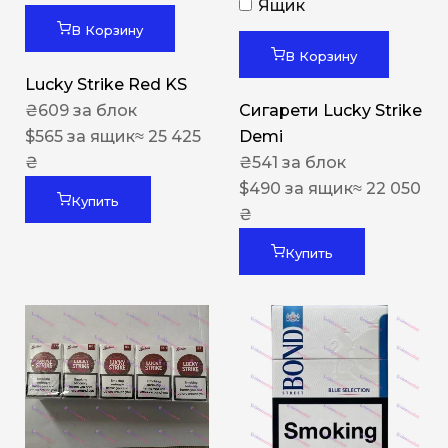
Ящик
В Корзину
В Корзину
Lucky Strike Red KS
₴
609
за блок
Сигарети Lucky Strike
$
565
за ящик
≈ 25 425
Demi
₴
₴
541
за блок
$
490
за ящик
≈ 22 050
Купить
₴
Купить