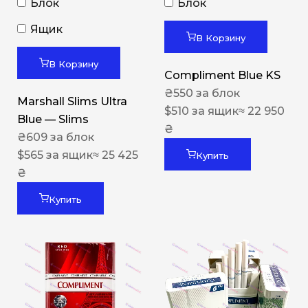
Блок
Блок
Ящик
В Корзину
В Корзину
Compliment Blue KS
₴
550
за блок
Marshall Slims Ultra
$
510
за ящик
≈ 22 950
Blue — Slims
₴
₴
609
за блок
$
565
за ящик
≈ 25 425
Купить
₴
Купить