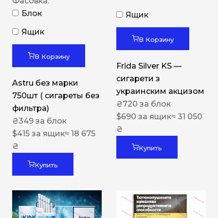
Фасовка:
Блок
Ящик
Ящик
В Корзину
В Корзину
Frida Silver KS —
сигарети з
Astru без марки
украинским акцизом
750шт ( сигареты без
₴
720
за блок
фильтра)
$
690
за ящик
≈ 31 050
₴
349
за блок
₴
$
415
за ящик
≈ 18 675
₴
Купить
Купить