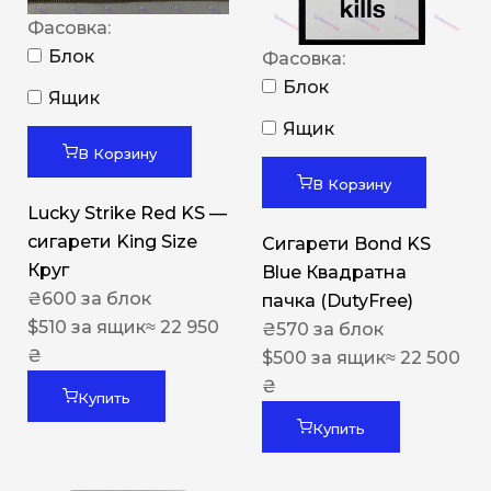
Фасовка:
Блок
Фасовка:
Блок
Ящик
Ящик
В Корзину
В Корзину
Lucky Strike Red KS —
сигарети King Size
Сигарети Bond KS
Круг
Blue Квадратна
₴
600
за блок
пачка (DutyFree)
$
510
за ящик
≈ 22 950
₴
570
за блок
₴
$
500
за ящик
≈ 22 500
₴
Купить
Купить