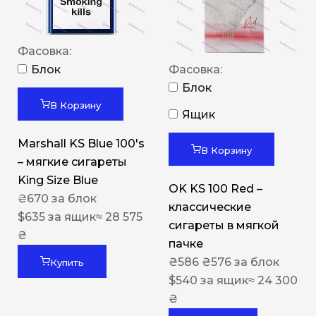
Фасовка:
Блок
Фасовка:
Блок
В Корзину
Ящик
Marshall KS Blue 100's
В Корзину
– мягкие сигареты
King Size Blue
OK KS 100 Red –
₴
670
за блок
классические
$
635
за ящик
≈ 28 575
сигареты в мягкой
₴
пачке
₴
586
₴
576
за блок
Купить
$
540
за ящик
≈ 24 300
₴