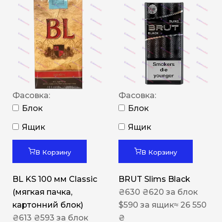
Фасовка:
Фасовка:
Блок
Блок
Ящик
Ящик
В Корзину
В Корзину
BL KS 100 мм Classic
BRUT Slims Black
(мягкая пачка,
₴
630
₴
620
за блок
картонний блок)
$
590
за ящик
≈ 26 550
₴
613
₴
593
за блок
₴