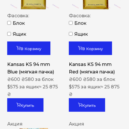
Фасовка:
Фасовка:
Блок
Блок
Ящик
Ящик
В Корзину
В Корзину
Kansas KS 94 mm
Kansas KS 94 mm
Blue (мягкая пачка)
Red (мягкая пачка)
₴
600
₴
580
за блок
₴
600
₴
580
за блок
$
575
за ящик
≈ 25 875
$
575
за ящик
≈ 25 875
₴
₴
Купить
Купить
Акция
Акция