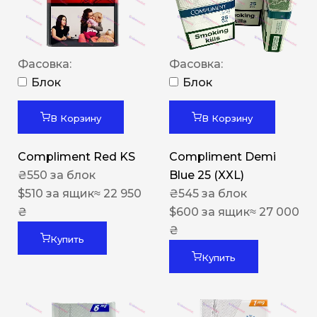
Фасовка:
Фасовка:
Блок
Блок
В Корзину
В Корзину
Compliment Red KS
Compliment Demi
₴
550
за блок
Blue 25 (XXL)
$
510
за ящик
≈ 22 950
₴
545
за блок
₴
$
600
за ящик
≈ 27 000
₴
Купить
Купить