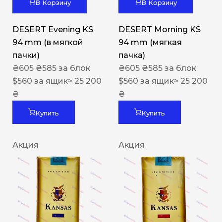
В Корзину
В Корзину
DESERT Evening KS
DESERT Morning KS
94 mm (в мягкой
94 mm (мягкая
пачки)
пачка)
₴
605
₴
585
за блок
₴
605
₴
585
за блок
$
560
за ящик
≈ 25 200
$
560
за ящик
≈ 25 200
₴
₴
Купить
Купить
Акция
Акция