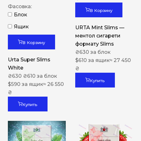
Фасовка:
В Корзину
Блок
Ящик
URTA Mint Slims —
ментол сигарети
В Корзину
формату Slims
₴
630
за блок
Urta Super Slims
$
610
за ящик
≈ 27 450
White
₴
₴
630
₴
610
за блок
Купить
$
590
за ящик
≈ 26 550
₴
Купить