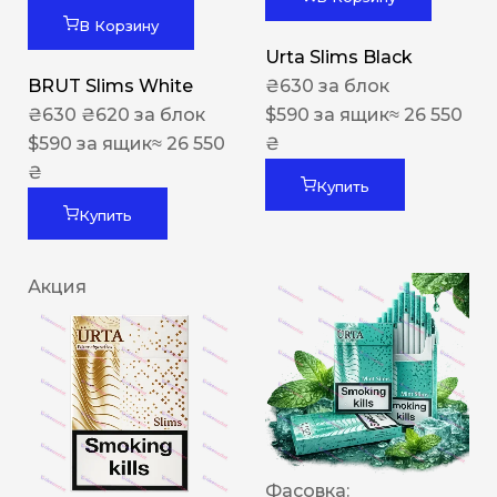
В Корзину
Urta Slims Black
BRUT Slims White
₴
630
за блок
₴
630
₴
620
за блок
$
590
за ящик
≈ 26 550
$
590
за ящик
≈ 26 550
₴
₴
Купить
Купить
Акция
Фасовка: