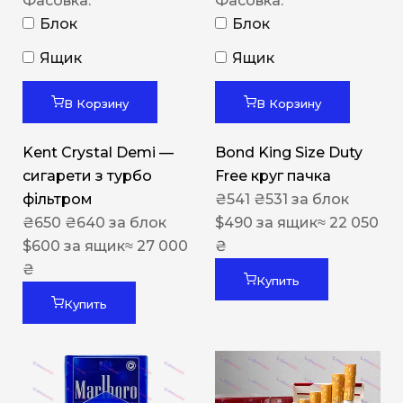
Фасовка:
Фасовка:
Блок
Блок
Ящик
Ящик
В Корзину
В Корзину
Kent Crystal Demi —
Bond King Size Duty
сигарети з турбо
Free круг пачка
фільтром
₴
541
₴
531
за блок
₴
650
₴
640
за блок
$
490
за ящик
≈ 22 050
$
600
за ящик
≈ 27 000
₴
₴
Купить
Купить