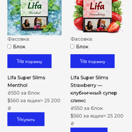
Фасовка:
Фасовка:
Блок
Блок
В Корзину
В Корзину
Lifa Super Slims
Lifa Super Slims
Menthol
Strawberry —
₴
550
за блок
клубничный супер
$
560
за ящик
≈ 25 200
слимс
₴
₴
550
за блок
$
560
за ящик
≈ 25 200
Купить
₴