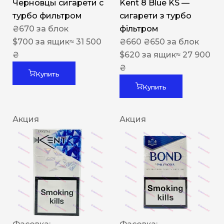
Черновцы сигарети с
Kent 8 Blue KS —
турбо фильтром
сигарети з турбо
₴
670
за блок
фільтром
$
700
за ящик
≈ 31 500
₴
660
₴
650
за блок
₴
$
620
за ящик
≈ 27 900
₴
Купить
Купить
Акция
Акция