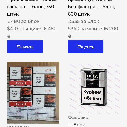
фільтра — блок, 750
без фільтра — блок,
штук
600 штук
₴
480
за блок
₴
335
за блок
$
410
за ящик
≈ 18 450
$
360
за ящик
≈ 16 200
₴
₴
Купить
Купить
Фасовка:
Блок