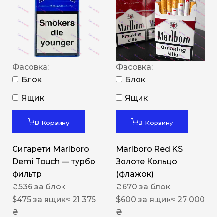
Фасовка:
Фасовка:
Блок
Блок
Ящик
Ящик
В Корзину
В Корзину
Сигарети Marlboro
Marlboro Red KS
Demi Touch — турбо
Золоте Кольцо
фильтр
(флажок)
₴
536
за блок
₴
670
за блок
$
475
за ящик
≈ 21 375
$
600
за ящик
≈ 27 000
₴
₴