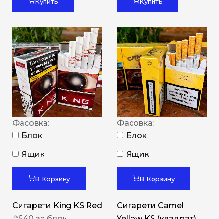
Купить
Купить
Фасовка:
Фасовка:
Блок
Блок
Ящик
Ящик
В Корзину
В Корзину
Сигарети King KS Red
Сигарети Camel
₴
540
за блок
Yellow KS (квадрат)