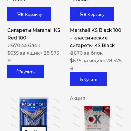
В Корзину
В Корзину
Сигареты Marshall KS
Marshall KS Black 100
Red 100
– классические
₴
670
за блок
сигареты KS Black
$
635
за ящик
≈ 28 575
₴
670
за блок
₴
$
635
за ящик
≈ 28 575
₴
Купить
Купить
Акция