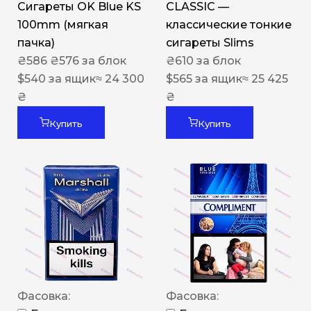
Сигареты OK Blue KS
CLASSIC —
100mm (мягкая
классические тонкие
пачка)
сигареты Slims
₴
586
₴
576
за блок
₴
610
за блок
$
540
за ящик
≈ 24 300
$
565
за ящик
≈ 25 425
₴
₴
Купить
Купить
Фасовка:
Фасовка: