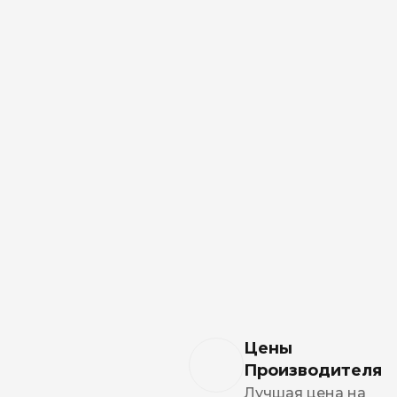
NERO
NERO
Гуцульскі
Italian Blend 821
OSCAR
Dandy
JM
MAN
Arizona
Cigaronne
Цены
Сигарети LD
Производителя
Лучшая цена на