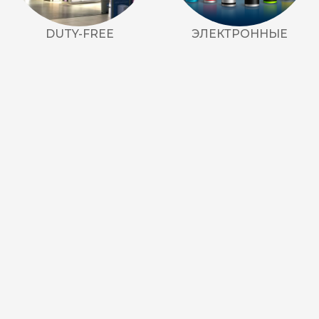
Акциз UA
DUTY-FREE
ЭЛЕКТРОННЫЕ
Капсула (вкус)
Manchester
Nistru
Leana
Montecristo
ASTRU
Military
PULL
Focus
De Santis
MONUS