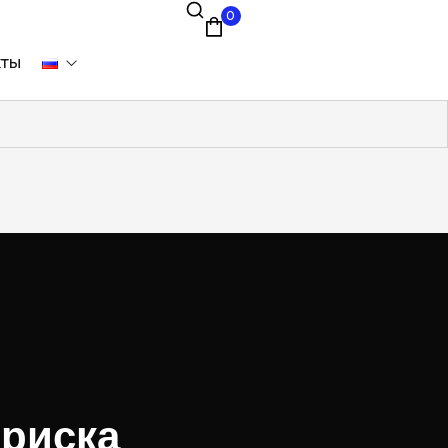
0
кты
 риска