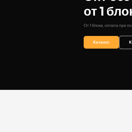
от 1 бло
DESERT
Kansas
От 1 блока, оплата при п
Palermo
Каталог
К
Kent
Прилуки
Winston
BOND
RICHMOND
Parliament
Lucky Strike
Прима