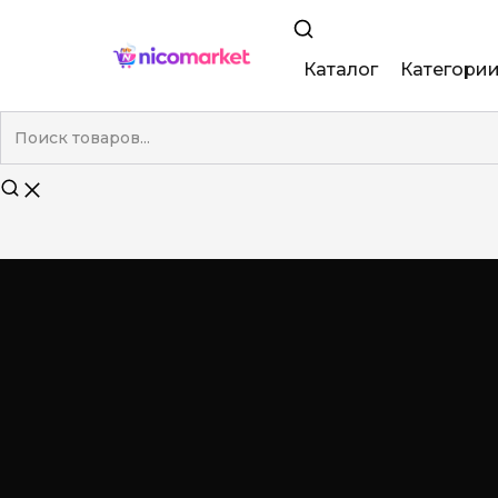
Каталог
Категори
King Size
Demi
Super Slim
Nano
Без фильтра
Duty-Free
Электронны
Смакові (кап