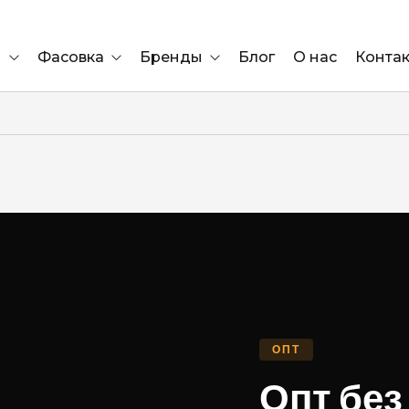
и
Фасовка
Бренды
Блог
О нас
Конта
Ящик
Elf Bar
Блок
Compliment
Львов
Marshall
Marlboro
OK
е
ÜRTA
ОПТ
сула)
Lifa
Опт без
BRUT