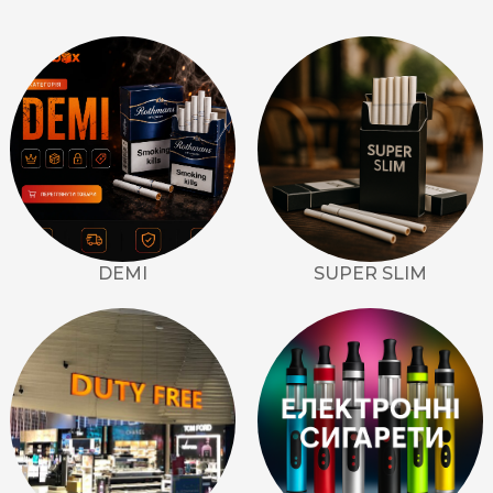
Rothmans
Camel
Monte Carlo
Sobranie
Ritm
BL
L&M
DEMI
SUPER SLIM
TOBACCO Lux
CHAPMAN
Frida
King
Marvel