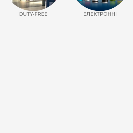
Акциз UA
DUTY-FREE
ЕЛЕКТРОННІ
Капсула (смак)
Manchester
Nistru
Leana
Montecristo
ASTRU
Military
PULL
Focus
De Santis
MONUS