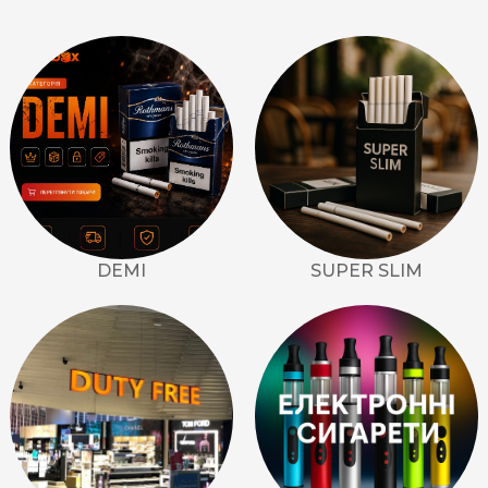
Rothmans
Camel
Monte Carlo
Sobranie
Ritm
BL
L&M
DEMI
SUPER SLIM
TOBACCO Lux
CHAPMAN
Frida
King
Marvel