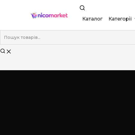
Каталог
Категорії
King Size
Demi
Super Slim
Nano
Без фільтра
Duty-Free
Електронні
Смакові (кап