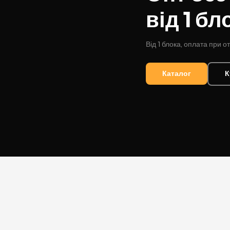
від 1 бл
DESERT
Kansas
Від 1 блока, оплата при о
Palermo
Каталог
К
Kent
Прилуки
Winston
BOND
RICHMOND
Parliament
Lucky Strike
Прима