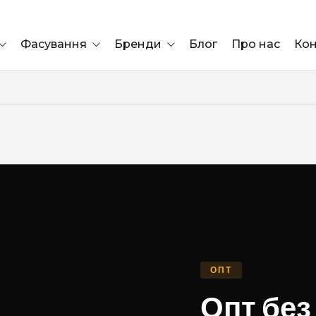
Фасування
Бренди
Блог
Про нас
Кон
Ящик
Elf Bar
Блок
Compliment
Львів
Marshall
Marlboro
OK
ÜRTA
ОПТ
сула)
Lifa
Опт без
BRUT