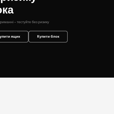
ока
триманні - тестуйте без ризику
упити ящик
Купити блок