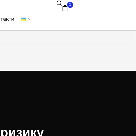
0
такти
 ризику