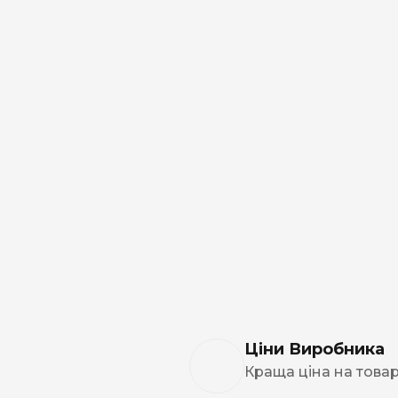
NERO
NERO
Гуцульскі
Italian Blend 821
OSCAR
Dandy
JM
MAN
Arizona
Cigaronne
Ціни Виробника
Сигарети LD
Краща ціна на това