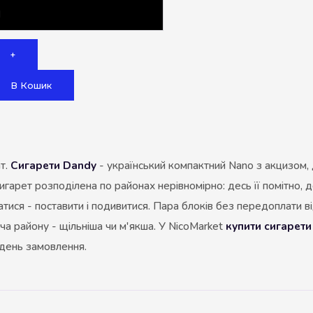
Акциз UA
Капсула (смак)
+
Manchester
В Кошик
Nistru
Leana
Montecristo
ат.
Сигарети Dandy
- український компактний Nano з акцизом, дві
ASTRU
 сигарет розподілена по районах нерівномірно: десь її помітно, 
Military
атися - поставити і подивитися. Пара блоків без передоплати ві
PULL
жча району - щільніша чи м'якша. У NicoMarket
купити сигарет
 день замовлення.
Focus
De Santis
MONUS