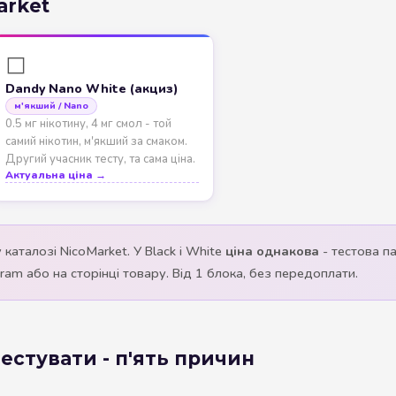
arket
⬜
Dandy Nano White (акциз)
м'якший / Nano
0.5 мг нікотину, 4 мг смол - той
самий нікотин, м'якший за смаком.
Другий учасник тесту, та сама ціна.
Актуальна ціна →
у каталозі NicoMarket. У Black і White
ціна однакова
- тестова п
am або на сторінці товару. Від 1 блока, без передоплати.
естувати - п'ять причин