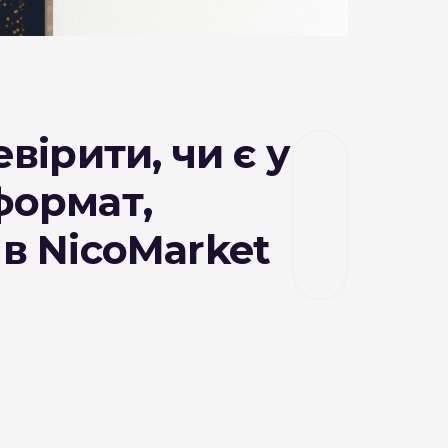
вірити, чи є у
формат,
в NicoMarket