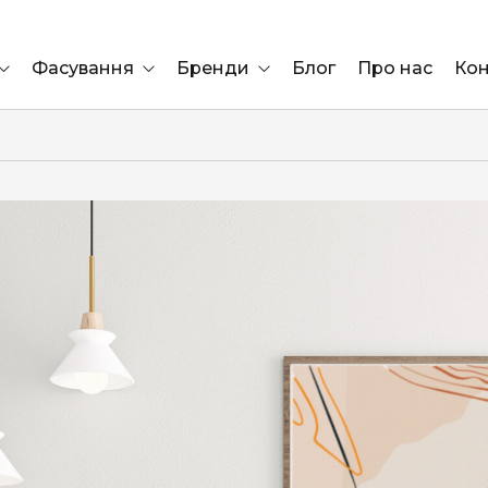
Фасування
Бренди
Блог
Про нас
Кон
Ящик
Elf Bar
Блок
Compliment
Львів
Marshall
Marlboro
OK
ÜRTA
сула)
Lifa
BRUT