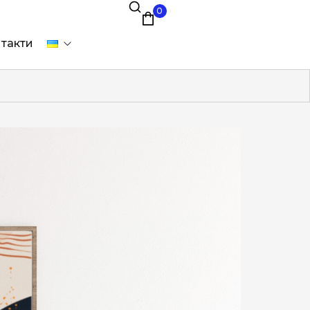
0
такти