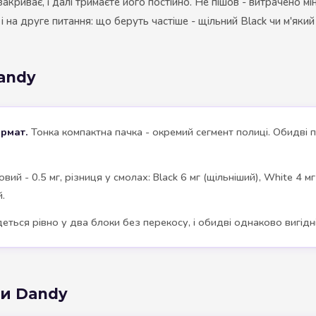
закриває, і далі тримаєте його постійно. Не пішов - витрачено м
 на друге питання: що беруть частіше - щільний Black чи м'який 
andy
рмат.
Тонка компактна пачка - окремий сегмент полиці. Обидві п
вий - 0.5 мг, різниця у смолах: Black 6 мг (щільніший), White 4 м
й.
еться рівно у два блоки без перекосу, і обидві однаково вигідн
ки Dandy