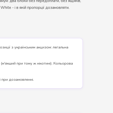
інімум: два блоки без передоплати, без ящиків,
White - і в якій пропорції дозамовляти.
озиції з українським акцизом: легальна
г (м'якший при тому ж нікотині). Кольорова
і при дозамовленні.