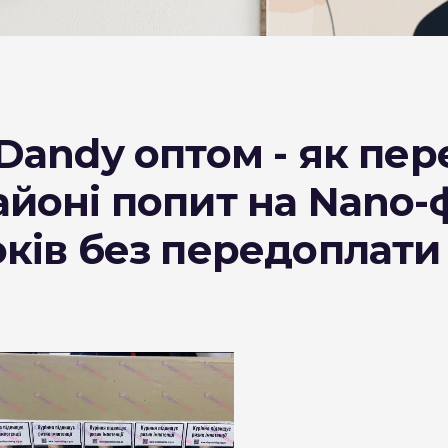
DESERT
Kansas
Palermo
Dandy оптом - як пере
Kent
Прилуки
йоні попит на Nano-
Winston
ків без передоплати 
BOND
RICHMOND
Parliament
Lucky Strike
Прима