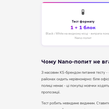
🧪
Тест формату
1 + 1 блок
Black і White на видному місці - витрата пок
Nano-попит
Чому Nano-попит не вга
З масовим KS-брендом питання тесту - «
районах сидить нерівномірно: біля офіс
полиці немає - ці покупці мовчки ходят
пропозиції.
Тест робить невидиме видимим. Ставит