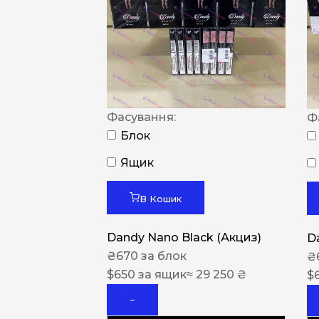
Фасування:
Ф
Блок
Ящик
В Кошик
Dandy Nano Black (Акциз)
D
₴
670
за блок
₴
$
650
за ящик
≈ 29 250 ₴
$
−