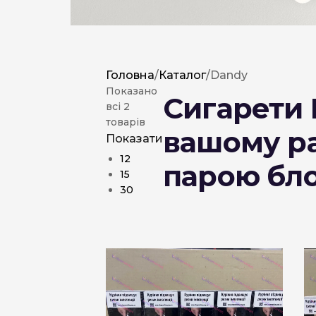
Головна
/
Каталог
/
Dandy
Показано
Сигарети 
всі 2
товарів
вашому ра
Показати
12
парою бло
15
30