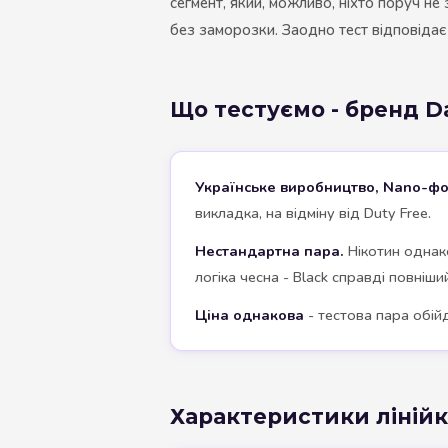
сегмент, який, можливо, ніхто поруч не 
без заморозки. Заодно тест відповідає і
Що тестуємо - бренд D
Українське виробництво, Nano-фо
викладка, на відміну від Duty Free.
Нестандартна пара.
Нікотин однако
логіка чесна - Black справді повніши
Ціна однакова
- тестова пара обійд
Характеристики ліній