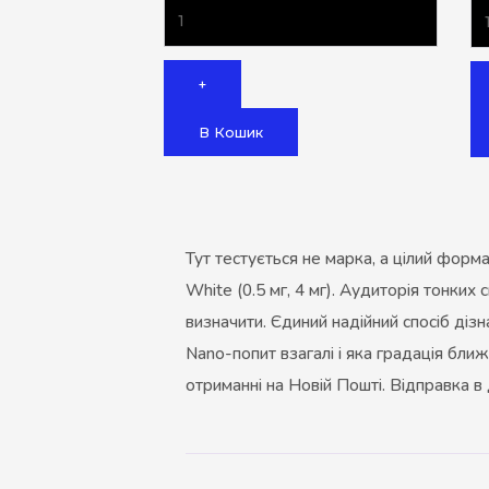
+
В Кошик
Тут тестується не марка, а цілий форм
White (0.5 мг, 4 мг). Аудиторія тонких
визначити. Єдиний надійний спосіб дізн
Nano-попит взагалі і яка градація бли
отриманні на Новій Пошті. Відправка в