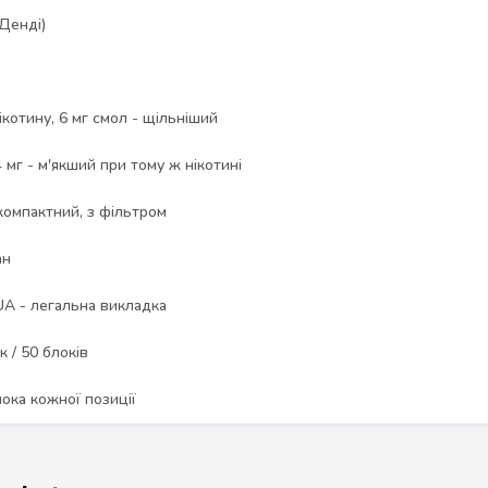
Денді)
нікотину, 6 мг смол - щільніший
 4 мг - м'якший при тому ж нікотині
компактний, з фільтром
ан
A - легальна викладка
к / 50 блоків
лока кожної позиції