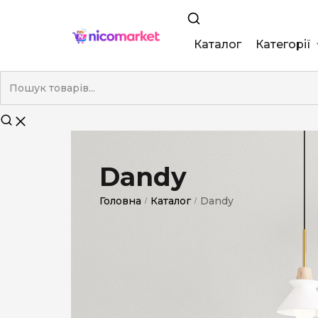
Каталог
Категорії
King Size
Demi
Super Slim
Dandy
Nano
Головна
Каталог
Dandy
/
/
Без фільтра
Duty-Free
Електронні
Смакові (кап