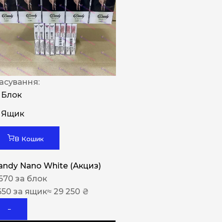
Rothmans
Camel
Monte Carlo
Sobranie
Ritm
асування:
Блок
BL
Ящик
L&M
TOBACCO Lux
В Кошик
CHAPMAN
andy Nano White (Акциз)
Frida
670
за блок
King
650
за ящик
≈ 29 250 ₴
Marvel
−