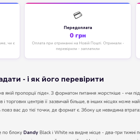
NERO
💳
NERO
Передоплата
Гуцульскі
0 грн
Italian Blend 821
аже, чи є
Оплата при отриманні на Новій Пошті. Отримали -
перевірили - заплатили
OSCAR
Dandy
JM
дати - і як його перевірити
MAN
в якій пропорції піде». З форматом питання жорсткіше - «чи піде
Arizona
ів і торгових центрів її зазвичай більше, в інших місцях може м
ь повз вас до тієї точки, де формат є. Збоку це невидима втрата
Cigaronne
Сигарети LD
е по блоку
Dandy
Black і White на видне місце - два-три тижні 