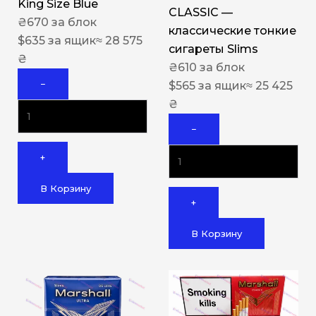
King Size Blue
CLASSIC —
₴
670
за блок
классические тонкие
$
635
за ящик
≈ 28 575
сигареты Slims
₴
₴
610
за блок
−
$
565
за ящик
≈ 25 425
₴
−
+
В Корзину
+
В Корзину