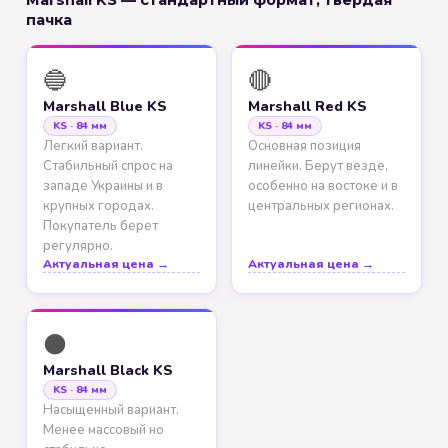
Marshall KS — стандартный формат, твердая
пачка
🔵
🔴
Marshall Blue KS
Marshall Red KS
KS · 84 мм
KS · 84 мм
Легкий вариант.
Основная позиция
Стабильный спрос на
линейки. Берут везде,
западе Украины и в
особенно на востоке и в
крупных городах.
центральных регионах.
Покупатель берет
регулярно.
Актуальная цена →
Актуальная цена →
⚫
Marshall Black KS
KS · 84 мм
Насыщенный вариант.
Менее массовый но