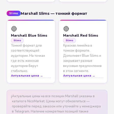
Marshall Slims — тонкий формат
Slims
🔵
🔴
Marshall Blue Slims
Marshall Red Slims
Slims
Slims
Тонкий формат для
Красная линейка в
соответствующей
тонком формате.
аудитории. На точках
Дополняет Blue Slims и
где есть женская
закрывает разные
аудитория берут
вкусовые предпочтения
стабильно.
в этом сегменте.
Актуальная цена →
Актуальная цена →
Актуальные цены на все позиции Marshall указаны в
ℹ️
каталоге NicoMarket. Цены могут обновляться —
проверяйте перед заказом или уточняйте у менеджера
в Telegram. Наличие конкретных позиций также