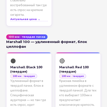
стабильно
востребованный там где
есть спрос на крепкие
сигареты.
Актуальная цена →
100 мм · твердая пачка
Marshall 100 — удлиненный формат, блок
целлофан
⚫
🔴
Marshall Black 100
Marshall Red 100
(твердая)
(твердая)
100 мм · твердая
100 мм · твердая
Удлиненный формат в
Красная линейка в
твердой пачке, блок в
удлиненном формате с
целлофане.
твердой пачкой. Для тех
Специфическая
кто выбирает 100мм и
аудитория — но там где
предпочитает
есть спрос, идет
классическую крепость.