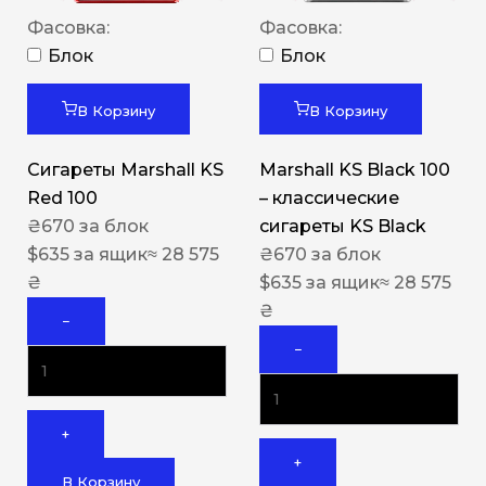
Фасовка:
Фасовка:
Блок
Блок
В Корзину
В Корзину
Сигареты Marshall KS
Marshall KS Black 100
Red 100
– классические
₴
670
за блок
сигареты KS Black
$
635
за ящик
≈ 28 575
₴
670
за блок
₴
$
635
за ящик
≈ 28 575
₴
−
−
+
+
В Корзину