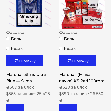
Фасовка:
Фасовка:
Блок
Блок
Ящик
Ящик
В Корзину
В Корзину
Marshall Slims Ultra
Marshall (М’яка
Blue — Slims
пачка) KS Red 100mm
₴
609
за блок
₴
620
за блок
$
565
за ящик
≈ 25 425
$
590
за ящик
≈ 26 550
₴
₴
−
−