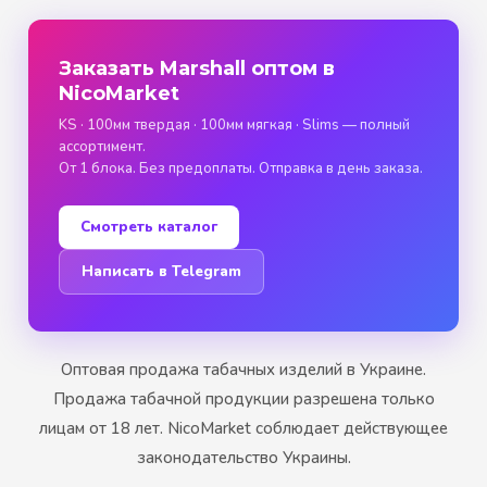
Заказать Marshall оптом в
NicoMarket
KS · 100мм твердая · 100мм мягкая · Slims — полный
ассортимент.
От 1 блока. Без предоплаты. Отправка в день заказа.
Смотреть каталог
Написать в Telegram
Оптовая продажа табачных изделий в Украине.
Продажа табачной продукции разрешена только
лицам от 18 лет. NicoMarket соблюдает действующее
законодательство Украины.