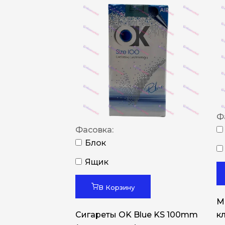
Ф
Фасовка:
Блок
Ящик
В Корзину
M
Сигареты OK Blue KS 100mm
к