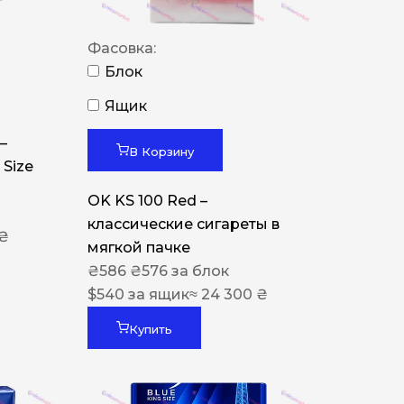
Фасовка:
Блок
Ящик
–
В Корзину
 Size
OK KS 100 Red –
классические сигареты в
 ₴
мягкой пачке
₴
586
₴
576
за блок
$
540
за ящик
≈ 24 300 ₴
Купить