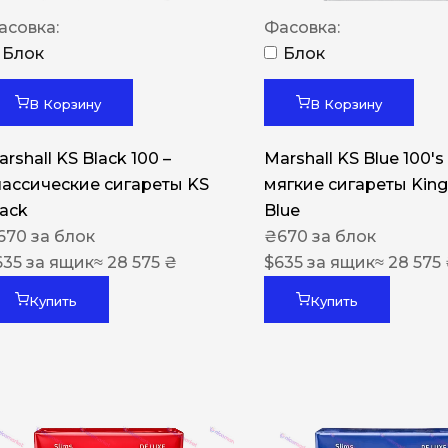
Акциз UA
асовка:
Фасовка:
Капсула (вкус)
Блок
Блок
Manchester
В Корзину
В Корзину
Nistru
rshall KS Black 100 –
Marshall KS Blue 100's 
Leana
лассические сигареты KS
мягкие сигареты King
Montecristo
lack
Blue
670
за блок
₴
670
за блок
ASTRU
635
за ящик
≈ 28 575 ₴
$
635
за ящик
≈ 28 575
Military
Купить
Купить
PULL
Focus
De Santis
MONUS