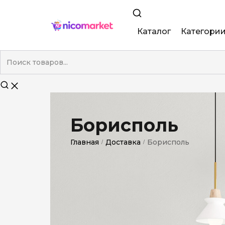
Каталог
Категори
King Size
Demi
Super Slim
Борисполь
Nano
Главная
Доставка
Борисполь
/
/
Без фильтра
Duty-Free
Электронны
Смакові (кап