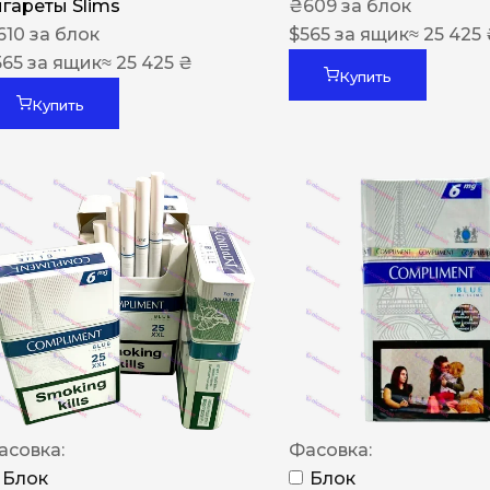
игареты Slims
₴
609
за блок
610
за блок
$
565
за ящик
≈ 25 425
565
за ящик
≈ 25 425 ₴
Купить
Купить
асовка:
Фасовка:
Блок
Блок