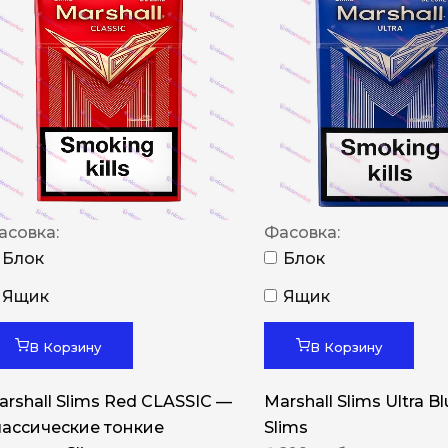
NERO
NERO
Гуцульскі
Italian Blend 821
OSCAR
Dandy
асовка:
Фасовка:
JM
Блок
Блок
MAN
Ящик
Ящик
Arizona
В Корзину
В Корзину
Cigaronne
Сигарети LD
arshall Slims Red CLASSIC —
Marshall Slims Ultra B
лассические тонкие
Slims