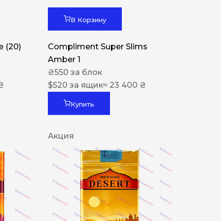
В Корзину
 (20)
Compliment Super Slims
Amber 1
₴
550
за блок
₴
$
520
за ящик
≈ 23 400 ₴
Купить
Акция