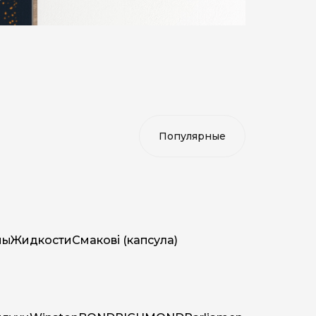
мы
Жидкости
Смакові (капсула)