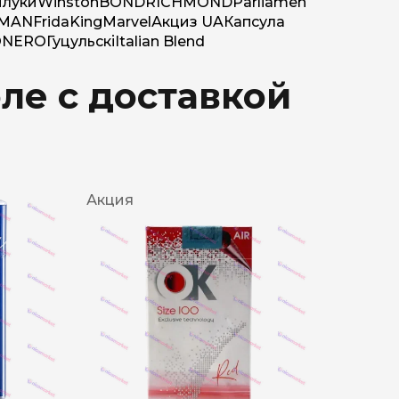
луки
Winston
BOND
RICHMOND
Parliamen
MAN
Frida
King
Marvel
Акциз UA
Капсула
O
NERO
Гуцульскі
Italian Blend
ле с доставкой
Акция