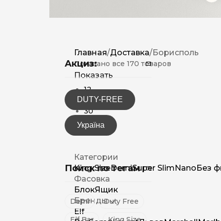
Главная
/
Доставка
/
Борисполь
Акциз:
Показано все 170 товаров
Показать
12
DUTY-FREE
15
30
Україна
Категории
Поиск по тегам
King Size
Demi
Super Slim
Nano
Без ф
Фасовка
Блок
Ящик
Бренды
Demi
Duty Free
Elf
Elf Bar
King Size