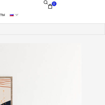
0
кты