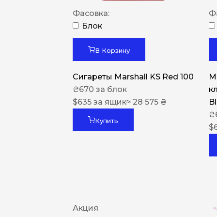
Фасовка:
Ф
Блок
В Корзину
Сигареты Marshall KS Red 100
Ma
₴
670
за блок
к
$
635
за ящик
≈ 28 575 ₴
B
₴
Купить
$
Акция