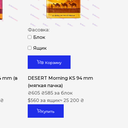
Фасовка:
Блок
Ящик
В Корзину
4 mm (в
DESERT Morning KS 94 mm
(мягкая пачка)
₴
605
₴
585
за блок
 ₴
$
560
за ящик
≈ 25 200 ₴
Купить