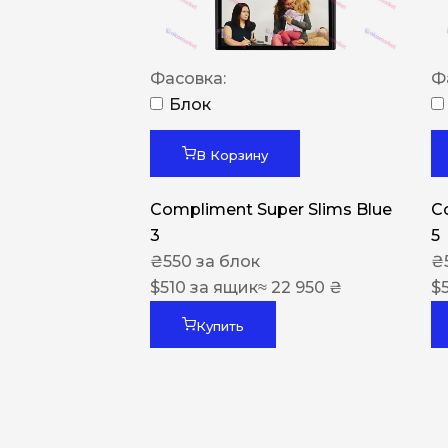
Фасовка:
Ф
Блок
В Корзину
Compliment Super Slims Blue
C
3
5
₴
550
за блок
₴
$
510
за ящик
≈ 22 950 ₴
$
Купить