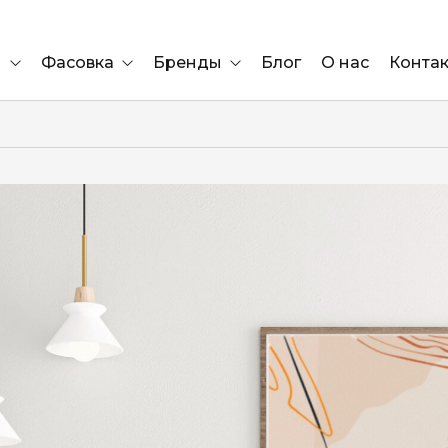
и
Фасовка
Бренды
Блог
О нас
Конта
Ящик
Elf Bar
Блок
Compliment
Львов
Marshall
Marlboro
OK
е
ÜRTA
сула)
Lifa
BRUT