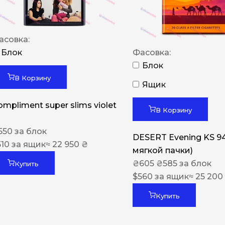
асовка:
Блок
Фасовка:
Блок
В Корзину
Ящик
ompliment super slims violet
В Корзину
550
за блок
DESERT Evening KS 9
510
за ящик
≈ 22 950 ₴
мягкой пачки)
₴
605
₴
585
за блок
Купить
$
560
за ящик
≈ 25 200
Купить