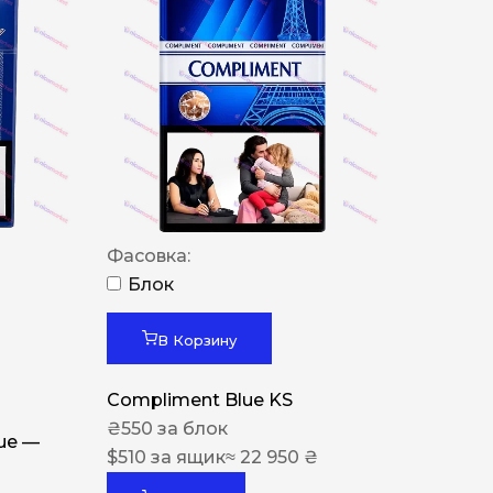
Фасовка:
Блок
В Корзину
Compliment Blue KS
₴
550
за блок
lue —
$
510
за ящик
≈ 22 950 ₴