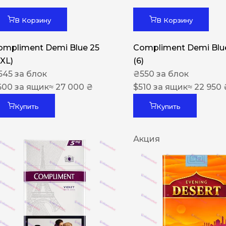
В Корзину
В Корзину
ompliment Demi Blue 25
Compliment Demi Blue
XXL)
(6)
545
за блок
₴
550
за блок
600
за ящик
≈ 27 000 ₴
$
510
за ящик
≈ 22 950 
Купить
Купить
Акция