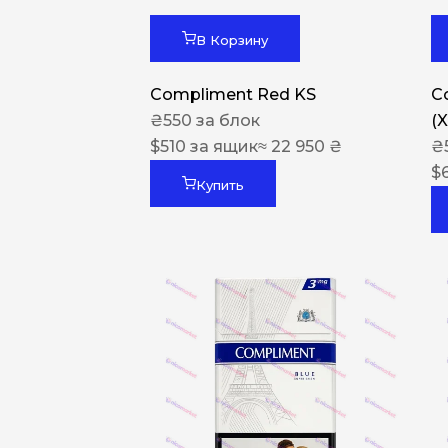
В Корзину
Compliment Red KS
C
₴
550
за блок
(
$
510
за ящик
≈ 22 950 ₴
₴
$
Купить