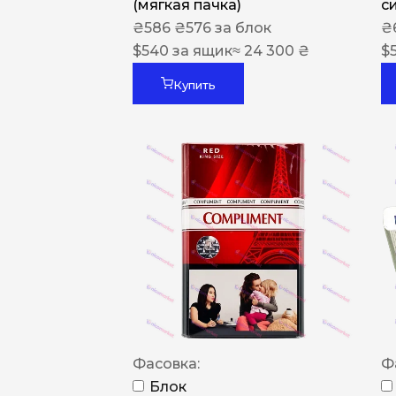
(мягкая пачка)
с
₴
586
₴
576
за блок
₴
$
540
за ящик
≈ 24 300 ₴
$
Купить
Фасовка:
Ф
Блок