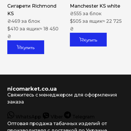
Сигарети Richmond
Manchester KS white
KS
₴
555
за блок
₴
469
за блок
$
505
за ящик
≈ 22 725
$
410
за ящик
≈ 18 450
₴
₴
Купить
Купить
nicomarket.co.ua
Свяжитесь с менеджером для оформления
заказа
WhatsApp
Viber
Telegram
Оптовая продажа табачных изделий от
производителя с доставкой по Украине.