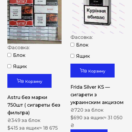
Фасовка:
Блок
Фасовка:
Блок
Ящик
Ящик
В Корзину
В Корзину
Frida Silver KS —
сигарети з
Astru без марки
украинским акцизом
750шт ( сигареты без
₴
720
за блок
фильтра)
$
690
за ящик
≈ 31 050
₴
349
за блок
₴
$
415
за ящик
≈ 18 675