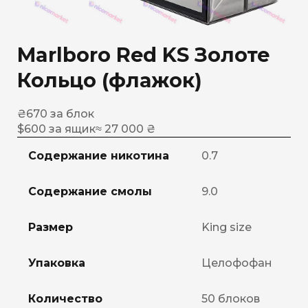
Marlboro Red KS Золоте
Кольцо (флажок)
₴
670
за блок
$
600
за ящик
≈ 27 000 ₴
Содержание никотина
0.7
Содержание смолы
9.0
Размер
King size
Упаковка
Целофофан
Количество
50 блоков