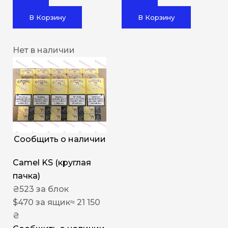
В Корзину
В Корзину
Нет в наличии
Сообщить о наличии
Camel KS (круглая
пачка)
₴
523
за блок
$
470
за ящик
≈ 21 150
₴