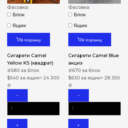
Фасовка:
Фасовка:
Блок
Блок
Ящик
Ящик
В Корзину
В Корзину
Сигарети Camel
Сигарети Camel Blue
Yellow KS (квадрат)
акциз
₴
580
за блок
₴
670
за блок
$
540
за ящик
≈ 24 300
$
630
за ящик
≈ 28 350
₴
₴
−
−
+
+