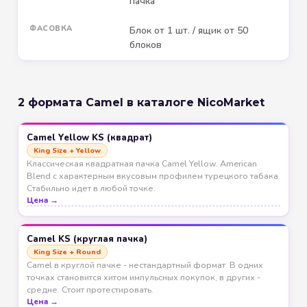
пачка
ФАСОВКА
Блок от 1 шт. / ящик от 50
блоков
2 формата Camel в каталоге NicoMarket
Camel Yellow KS (квадрат)
King Size + Yellow
Классическая квадратная пачка Camel Yellow. American
Blend с характерным вкусовым профилем турецкого табака.
Стабильно идет в любой точке.
Цена →
Camel KS (круглая пачка)
King Size + Round
Camel в круглой пачке - нестандартный формат. В одних
точках становится хитом импульсных покупок, в других -
средне. Стоит протестировать.
Цена →