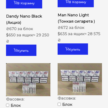
В Корзину
В Корзину
Man Nano Light
Dandy Nano Black
(Тонкая сигарета )
(Акциз)
₴
672
за блок
₴
670
за блок
$
635
за ящик
≈ 28 575
$
650
за ящик
≈ 29 250
₴
₴
Купить
Купить
Фасовка:
Фасовка:
Блок
Блок