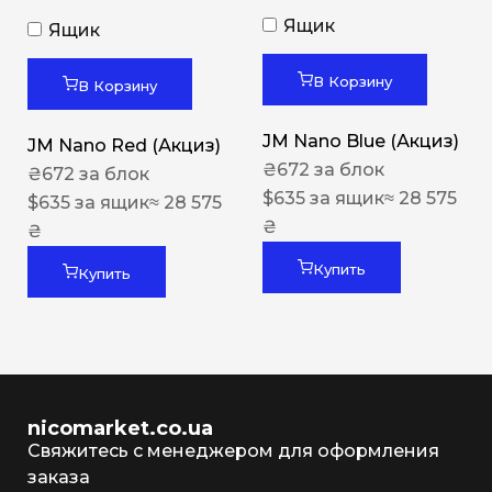
Ящик
Ящик
В Корзину
В Корзину
JM Nano Blue (Акциз)
JM Nano Red (Акциз)
₴
672
за блок
₴
672
за блок
$
635
за ящик
≈ 28 575
$
635
за ящик
≈ 28 575
₴
₴
Купить
Купить
nicomarket.co.ua
Свяжитесь с менеджером для оформления
заказа